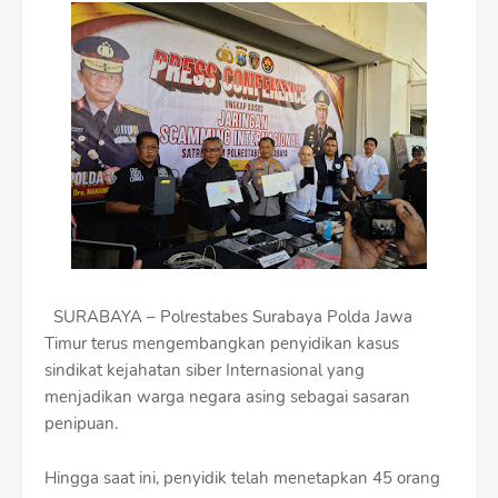
m
i
u
m
B
y
R
a
u
s
h
a
n
D
SURABAYA – Polrestabes Surabaya Polda Jawa
e
s
Timur terus mengembangkan penyidikan kasus
i
sindikat kejahatan siber Internasional yang
g
menjadikan warga negara asing sebagai sasaran
n
W
penipuan.
i
t
Hingga saat ini, penyidik telah menetapkan 45 orang
h