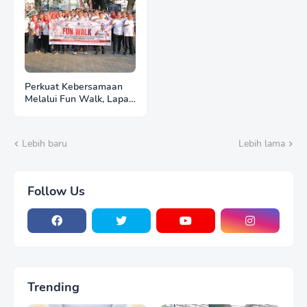
Perkuat Kebersamaan
Melalui Fun Walk, Lapas
Pemuda Madiun Satukan
Langkah Semarakkan
HUT Ke-81 RI
Lebih baru
Lebih lama
Follow Us
Trending