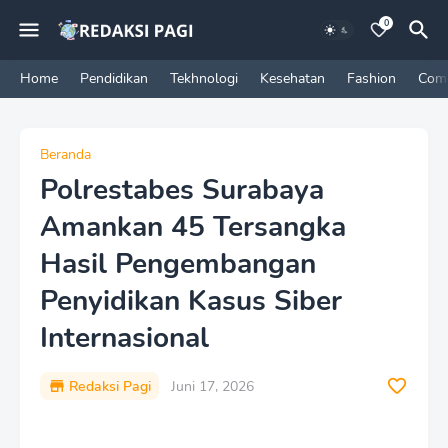
0
Home
Pendidikan
Tekhnologi
Kesehatan
Fashion
Com
Beranda
Polrestabes Surabaya
Amankan 45 Tersangka
Hasil Pengembangan
Penyidikan Kasus Siber
Internasional
Redaksi Pagi
Juni 17, 2026
P
r
e