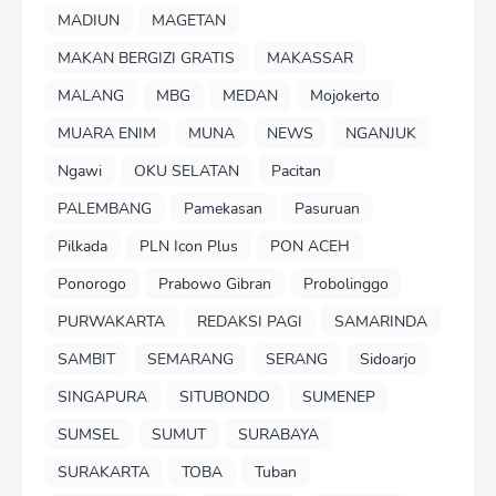
MADIUN
MAGETAN
MAKAN BERGIZI GRATIS
MAKASSAR
MALANG
MBG
MEDAN
Mojokerto
MUARA ENIM
MUNA
NEWS
NGANJUK
Ngawi
OKU SELATAN
Pacitan
PALEMBANG
Pamekasan
Pasuruan
Pilkada
PLN Icon Plus
PON ACEH
Ponorogo
Prabowo Gibran
Probolinggo
PURWAKARTA
REDAKSI PAGI
SAMARINDA
SAMBIT
SEMARANG
SERANG
Sidoarjo
SINGAPURA
SITUBONDO
SUMENEP
SUMSEL
SUMUT
SURABAYA
SURAKARTA
TOBA
Tuban