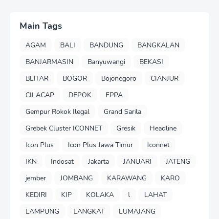
Main Tags
AGAM
BALI
BANDUNG
BANGKALAN
BANJARMASIN
Banyuwangi
BEKASI
BLITAR
BOGOR
Bojonegoro
CIANJUR
CILACAP
DEPOK
FPPA
Gempur Rokok Ilegal
Grand Sarila
Grebek Cluster ICONNET
Gresik
Headline
Icon Plus
Icon Plus Jawa Timur
Iconnet
IKN
Indosat
Jakarta
JANUARI
JATENG
jember
JOMBANG
KARAWANG
KARO
KEDIRI
KIP
KOLAKA
l
LAHAT
LAMPUNG
LANGKAT
LUMAJANG