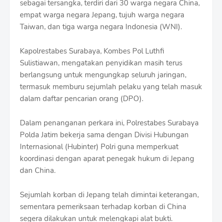
sebagai tersangka, terdiri dari 30 warga negara China,
S
h
empat warga negara Jepang, tujuh warga negara
r
Taiwan, dan tiga warga negara Indonesia (WNI).
o
f
Kapolrestabes Surabaya, Kombes Pol Luthfi
f
T
Sulistiawan, mengatakan penyidikan masih terus
e
berlangsung untuk mengungkap seluruh jaringan,
m
termasuk memburu sejumlah pelaku yang telah masuk
p
l
dalam daftar pencarian orang (DPO).
a
t
Dalam penanganan perkara ini, Polrestabes Surabaya
e
Polda Jatim bekerja sama dengan Divisi Hubungan
s
Internasional (Hubinter) Polri guna memperkuat
koordinasi dengan aparat penegak hukum di Jepang
dan China.
Sejumlah korban di Jepang telah dimintai keterangan,
sementara pemeriksaan terhadap korban di China
segera dilakukan untuk melengkapi alat bukti.