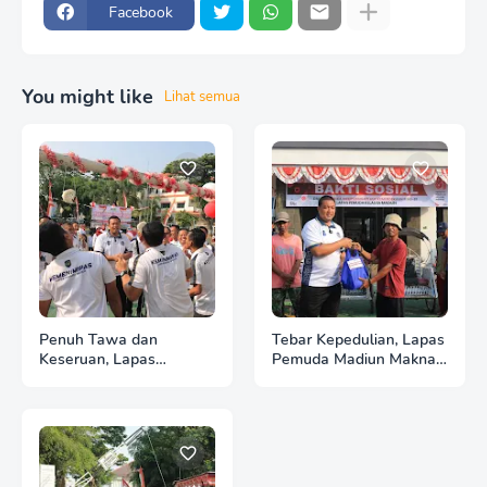
Facebook
You might like
Lihat semua
Penuh Tawa dan
Tebar Kepedulian, Lapas
Keseruan, Lapas
Pemuda Madiun Maknai
Pemuda Madiun Gelar
Kemerdekaan melalui
Perlombaan Tradisional
Bakti Sosial HUT Ke-81
HUT Ke-81 RI
RI