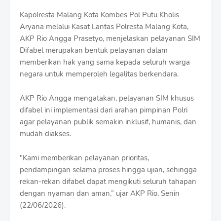
r
o
Kapolresta Malang Kota Kombes Pol Putu Kholis
f
Aryana melalui Kasat Lantas Polresta Malang Kota,
f
AKP Rio Angga Prasetyo, menjelaskan pelayanan SIM
T
Difabel merupakan bentuk pelayanan dalam
e
m
memberikan hak yang sama kepada seluruh warga
p
negara untuk memperoleh legalitas berkendara.
l
a
AKP Rio Angga mengatakan, pelayanan SIM khusus
t
e
difabel ini implementasi dari arahan pimpinan Polri
s
agar pelayanan publik semakin inklusif, humanis, dan
mudah diakses.
"Kami memberikan pelayanan prioritas,
pendampingan selama proses hingga ujian, sehingga
rekan-rekan difabel dapat mengikuti seluruh tahapan
dengan nyaman dan aman,” ujar AKP Rio, Senin
(22/06/2026).