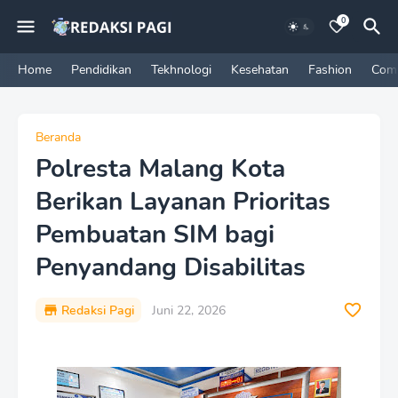
0
Home
Pendidikan
Tekhnologi
Kesehatan
Fashion
Com
Beranda
Polresta Malang Kota
Berikan Layanan Prioritas
Pembuatan SIM bagi
Penyandang Disabilitas
Redaksi Pagi
Juni 22, 2026
P
r
e
m