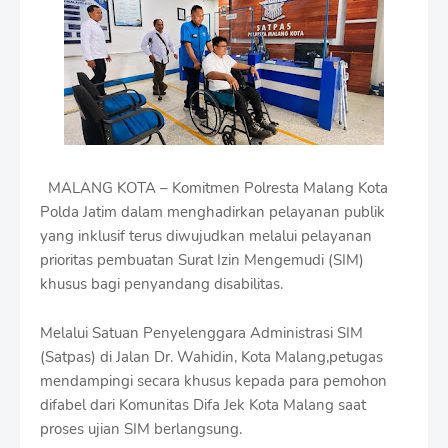
i
u
m
B
y
R
a
u
s
h
MALANG KOTA – Komitmen Polresta Malang Kota
a
n
Polda Jatim dalam menghadirkan pelayanan publik
D
yang inklusif terus diwujudkan melalui pelayanan
e
prioritas pembuatan Surat Izin Mengemudi (SIM)
s
khusus bagi penyandang disabilitas.
i
g
n
Melalui Satuan Penyelenggara Administrasi SIM
W
(Satpas) di Jalan Dr. Wahidin, Kota Malang,petugas
i
mendampingi secara khusus kepada para pemohon
t
h
difabel dari Komunitas Difa Jek Kota Malang saat
S
proses ujian SIM berlangsung.
h