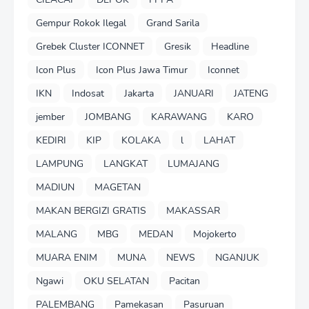
Gempur Rokok Ilegal
Grand Sarila
Grebek Cluster ICONNET
Gresik
Headline
Icon Plus
Icon Plus Jawa Timur
Iconnet
IKN
Indosat
Jakarta
JANUARI
JATENG
jember
JOMBANG
KARAWANG
KARO
KEDIRI
KIP
KOLAKA
l
LAHAT
LAMPUNG
LANGKAT
LUMAJANG
MADIUN
MAGETAN
MAKAN BERGIZI GRATIS
MAKASSAR
MALANG
MBG
MEDAN
Mojokerto
MUARA ENIM
MUNA
NEWS
NGANJUK
Ngawi
OKU SELATAN
Pacitan
PALEMBANG
Pamekasan
Pasuruan