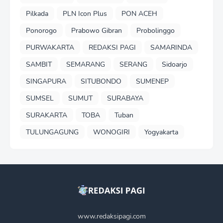
Pilkada
PLN Icon Plus
PON ACEH
Ponorogo
Prabowo Gibran
Probolinggo
PURWAKARTA
REDAKSI PAGI
SAMARINDA
SAMBIT
SEMARANG
SERANG
Sidoarjo
SINGAPURA
SITUBONDO
SUMENEP
SUMSEL
SUMUT
SURABAYA
SURAKARTA
TOBA
Tuban
TULUNGAGUNG
WONOGIRI
Yogyakarta
www.redaksipagi.com