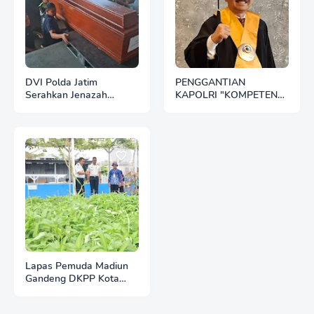
DVI Polda Jatim
PENGGANTIAN
Serahkan Jenazah
KAPOLRI "KOMPETENSI
Kelima Korban KM
ABSOLUT PRESIDEN"
Mutiara Sentosa II
Lapas Pemuda Madiun
Gandeng DKPP Kota
Madiun, Tinjau dan
Evaluasi Lahan