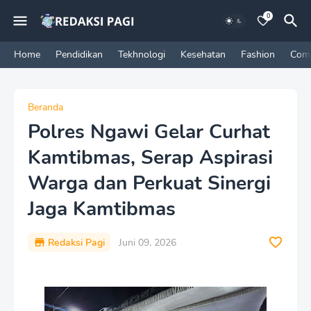
0
Home
Pendidikan
Tekhnologi
Kesehatan
Fashion
Com
Beranda
Polres Ngawi Gelar Curhat
Kamtibmas, Serap Aspirasi
Warga dan Perkuat Sinergi
Jaga Kamtibmas
Redaksi Pagi
Juni 09, 2026
P
r
e
m