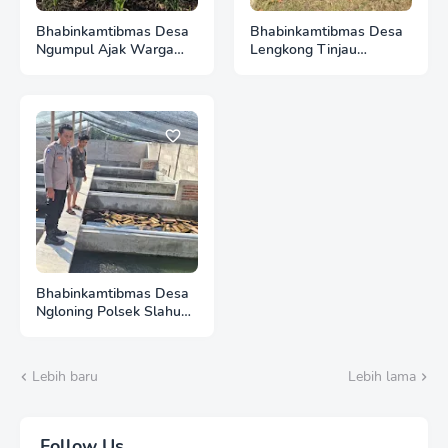
Bhabinkamtibmas Desa
Bhabinkamtibmas Desa
Ngumpul Ajak Warga
Lengkong Tinjau
Kelola Pekarangan
Pertumbuhan Padi
Produktif Demi
Warga, Wujud Nyata
Mendukung Ketahanan
Dukungan Polri bagi
Pangan
Ketahanan Pangan
Bhabinkamtibmas Desa
Ngloning Polsek Slahung
Pererat Kemitraan
dengan Warga, Dukung
Kamtibmas dan
Lebih baru
Lebih lama
Ketahanan Pangan
Follow Us