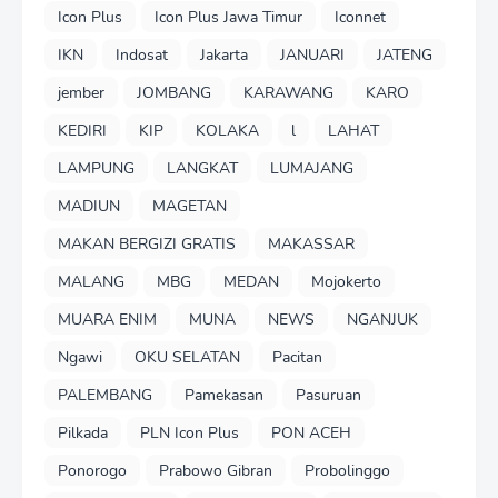
Icon Plus
Icon Plus Jawa Timur
Iconnet
IKN
Indosat
Jakarta
JANUARI
JATENG
jember
JOMBANG
KARAWANG
KARO
KEDIRI
KIP
KOLAKA
l
LAHAT
LAMPUNG
LANGKAT
LUMAJANG
MADIUN
MAGETAN
MAKAN BERGIZI GRATIS
MAKASSAR
MALANG
MBG
MEDAN
Mojokerto
MUARA ENIM
MUNA
NEWS
NGANJUK
Ngawi
OKU SELATAN
Pacitan
PALEMBANG
Pamekasan
Pasuruan
Pilkada
PLN Icon Plus
PON ACEH
Ponorogo
Prabowo Gibran
Probolinggo