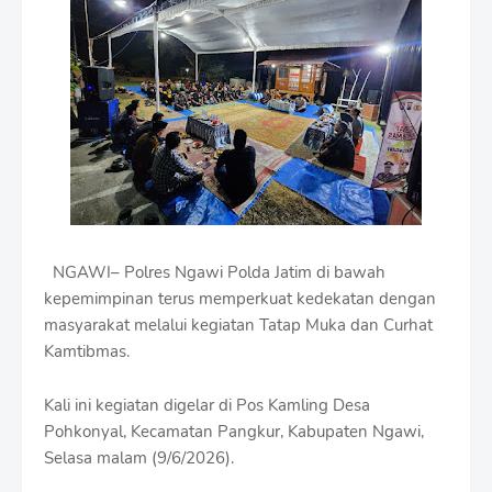
i
u
m
B
y
R
a
u
s
h
a
n
D
NGAWI– Polres Ngawi Polda Jatim di bawah
e
s
kepemimpinan terus memperkuat kedekatan dengan
i
masyarakat melalui kegiatan Tatap Muka dan Curhat
g
Kamtibmas.
n
W
i
Kali ini kegiatan digelar di Pos Kamling Desa
t
Pohkonyal, Kecamatan Pangkur, Kabupaten Ngawi,
h
Selasa malam (9/6/2026).
S
h