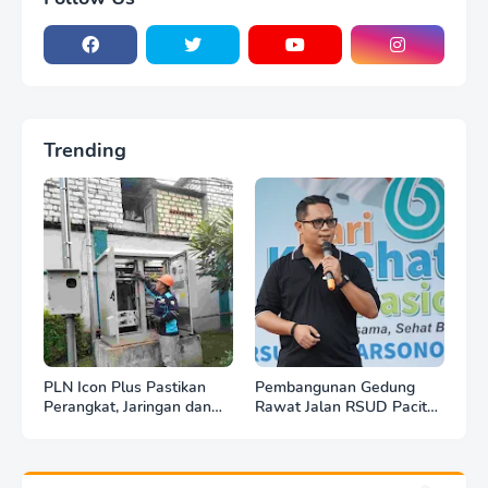
Trending
PLN Icon Plus Pastikan
Pembangunan Gedung
Perangkat, Jaringan dan
Rawat Jalan RSUD Pacitan
Infrastruktur Beroperasi
Dilanjut, DBHCHT Rp7,2
Normal Pasca Gempa
Miliar Jadi Penopang
Tuban
Layanan Kesehatan