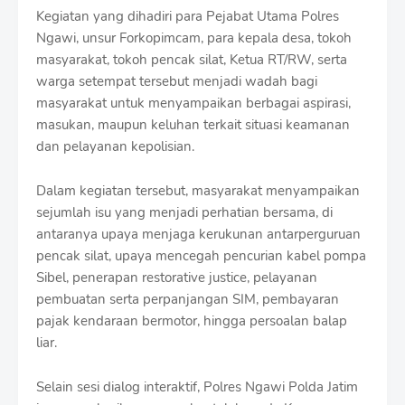
r
Kegiatan yang dihadiri para Pejabat Utama Polres
o
Ngawi, unsur Forkopimcam, para kepala desa, tokoh
f
masyarakat, tokoh pencak silat, Ketua RT/RW, serta
f
T
warga setempat tersebut menjadi wadah bagi
e
masyarakat untuk menyampaikan berbagai aspirasi,
m
masukan, maupun keluhan terkait situasi keamanan
p
l
dan pelayanan kepolisian.
a
t
Dalam kegiatan tersebut, masyarakat menyampaikan
e
sejumlah isu yang menjadi perhatian bersama, di
s
antaranya upaya menjaga kerukunan antarperguruan
pencak silat, upaya mencegah pencurian kabel pompa
Sibel, penerapan restorative justice, pelayanan
pembuatan serta perpanjangan SIM, pembayaran
pajak kendaraan bermotor, hingga persoalan balap
liar.
Selain sesi dialog interaktif, Polres Ngawi Polda Jatim