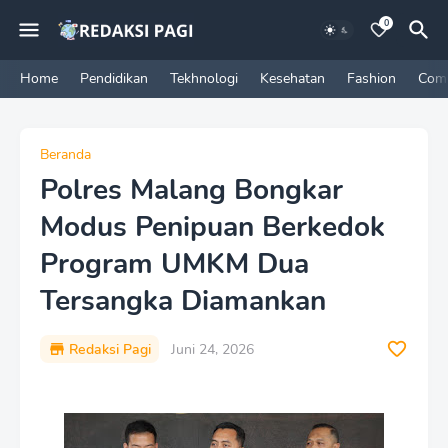
0
Home
Pendidikan
Tekhnologi
Kesehatan
Fashion
Com
Beranda
Polres Malang Bongkar
Modus Penipuan Berkedok
Program UMKM Dua
Tersangka Diamankan
Redaksi Pagi
Juni 24, 2026
P
r
e
m