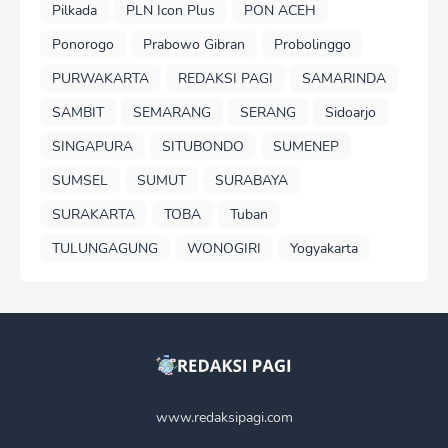
Pilkada
PLN Icon Plus
PON ACEH
Ponorogo
Prabowo Gibran
Probolinggo
PURWAKARTA
REDAKSI PAGI
SAMARINDA
SAMBIT
SEMARANG
SERANG
Sidoarjo
SINGAPURA
SITUBONDO
SUMENEP
SUMSEL
SUMUT
SURABAYA
SURAKARTA
TOBA
Tuban
TULUNGAGUNG
WONOGIRI
Yogyakarta
www.redaksipagi.com