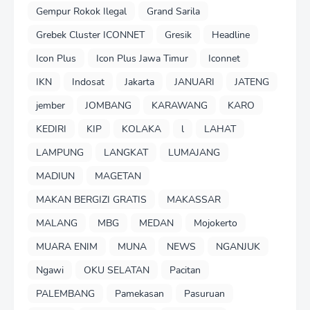
Gempur Rokok Ilegal
Grand Sarila
Grebek Cluster ICONNET
Gresik
Headline
Icon Plus
Icon Plus Jawa Timur
Iconnet
IKN
Indosat
Jakarta
JANUARI
JATENG
jember
JOMBANG
KARAWANG
KARO
KEDIRI
KIP
KOLAKA
l
LAHAT
LAMPUNG
LANGKAT
LUMAJANG
MADIUN
MAGETAN
MAKAN BERGIZI GRATIS
MAKASSAR
MALANG
MBG
MEDAN
Mojokerto
MUARA ENIM
MUNA
NEWS
NGANJUK
Ngawi
OKU SELATAN
Pacitan
PALEMBANG
Pamekasan
Pasuruan