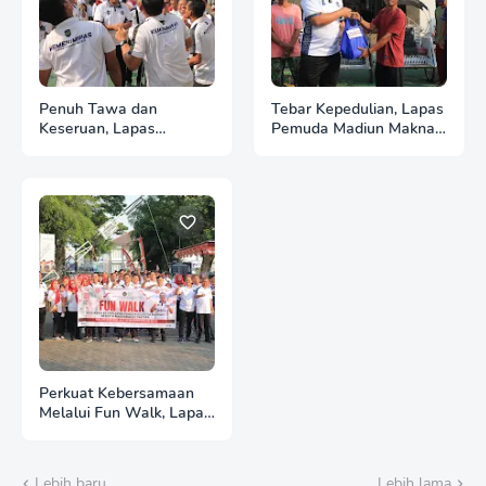
Penuh Tawa dan
Tebar Kepedulian, Lapas
Keseruan, Lapas
Pemuda Madiun Maknai
Pemuda Madiun Gelar
Kemerdekaan melalui
Perlombaan Tradisional
Bakti Sosial HUT Ke-81
HUT Ke-81 RI
RI
Perkuat Kebersamaan
Melalui Fun Walk, Lapas
Pemuda Madiun Satukan
Langkah Semarakkan
HUT Ke-81 RI
Lebih baru
Lebih lama