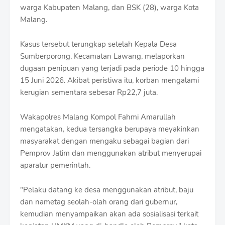
r
warga Kabupaten Malang, dan BSK (28), warga Kota
o
Malang.
f
f
T
Kasus tersebut terungkap setelah Kepala Desa
e
Sumberporong, Kecamatan Lawang, melaporkan
m
dugaan penipuan yang terjadi pada periode 10 hingga
p
15 Juni 2026. Akibat peristiwa itu, korban mengalami
l
a
kerugian sementara sebesar Rp22,7 juta.
t
e
Wakapolres Malang Kompol Fahmi Amarullah
s
mengatakan, kedua tersangka berupaya meyakinkan
masyarakat dengan mengaku sebagai bagian dari
Pemprov Jatim dan menggunakan atribut menyerupai
aparatur pemerintah.
"Pelaku datang ke desa menggunakan atribut, baju
dan nametag seolah-olah orang dari gubernur,
kemudian menyampaikan akan ada sosialisasi terkait