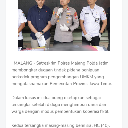
i
u
m
B
y
R
a
u
s
h
a
n
MALANG - Satreskrim Polres Malang Polda Jatim
D
membongkar dugaan tindak pidana penipuan
e
s
berkedok program pengembangan UMKM yang
i
mengatasnamakan Pemerintah Provinsi Jawa Timur.
g
n
Dalam kasus ini, dua orang ditetapkan sebagai
W
i
tersangka setelah diduga menghimpun dana dari
t
warga dengan modus pembentukan koperasi fiktif.
h
S
h
Kedua tersangka masing-masing berinisial HC (40),