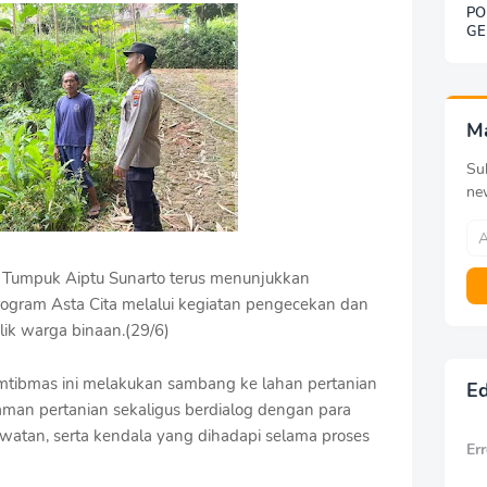
PO
GE
SO
BE
DE
KE
G
M
Sub
ne
Tumpuk Aiptu Sunarto terus menunjukkan
gram Asta Cita melalui kegiatan pengecekan dan
lik warga binaan.(29/6)
mtibmas ini melakukan sambang ke lahan pertanian
Ed
an pertanian sekaligus berdialog dengan para
rawatan, serta kendala yang dihadapi selama proses
Err