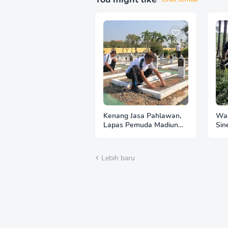
Kenang Jasa Pahlawan,
Was
Lapas Pemuda Madiun
Sin
Gelar "Aksi Bersih
Per
Kemerdekaan" di Taman
Imb
Makam Pahlawan
Hut
Lebih baru