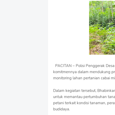
e
m
i
u
m
B
y
R
a
u
s
h
a
n
PACITAN – Polisi Penggerak Desa 
D
komitmennya dalam mendukung pro
e
monitoring lahan pertanian cabai mi
s
i
g
Dalam kegiatan tersebut, Bhabinka
n
untuk memantau pertumbuhan tanam
W
i
petani terkait kondisi tanaman, pe
t
budidaya.
h