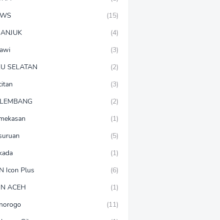
EWS
(15)
ANJUK
(4)
awi
(3)
U SELATAN
(2)
citan
(3)
LEMBANG
(2)
mekasan
(1)
suruan
(5)
lkada
(1)
N Icon Plus
(6)
N ACEH
(1)
norogo
(11)