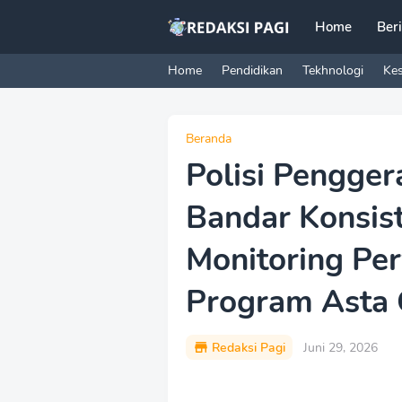
Home
Ber
Home
Pendidikan
Tekhnologi
Ke
Beranda
Polisi Pengge
Bandar Konsis
Monitoring Pe
Program Asta 
Redaksi Pagi
Juni 29, 2026
P
r