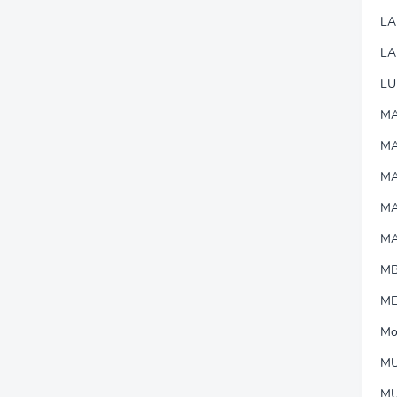
L
LA
LU
MA
M
MA
M
M
M
M
Mo
MU
M