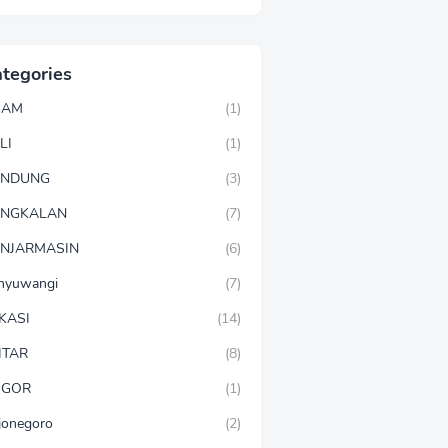
tegories
GAM
(1)
LI
(1)
ANDUNG
(3)
ANGKALAN
(7)
NJARMASIN
(6)
nyuwangi
(7)
KASI
(14)
ITAR
(8)
OGOR
(1)
jonegoro
(2)