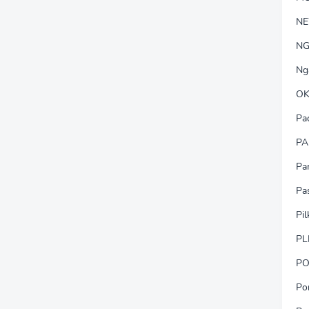
N
NG
Ng
OK
Pa
PA
Pa
Pa
Pi
PL
PO
Po