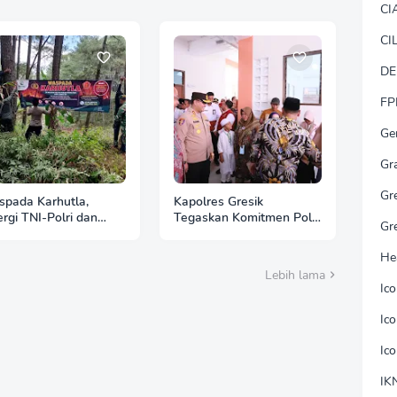
CI
CI
DE
FP
Ge
Gr
Gr
pada Karhutla,
Kapolres Gresik
ergi TNI-Polri dan
Tegaskan Komitmen Polri
Gr
hutani Pasang Banner
Dukung Pendidikan
auan di Kawasan
Berkualitas
He
an Ngrayun
Lebih lama
Ic
Ic
Ic
IK