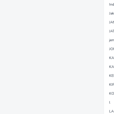
In
Jak
JA
JA
je
J
K
K
KE
KI
KO
l
LA