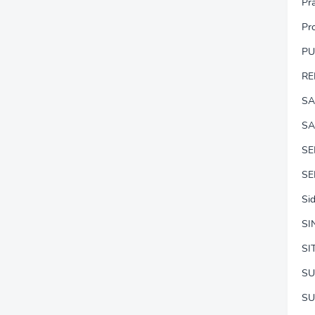
Pr
Pr
P
RE
SA
SA
S
SE
Si
SI
SI
SU
SU