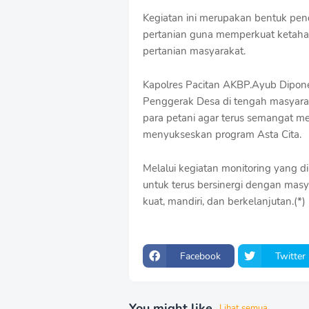
S
Kegiatan ini merupakan bentuk pen
h
r
pertanian guna memperkuat ketahan
o
pertanian masyarakat.
f
f
Kapolres Pacitan AKBP.Ayub Dipon
T
e
Penggerak Desa di tengah masyar
m
para petani agar terus semangat me
p
menyukseskan program Asta Cita.
l
a
t
Melalui kegiatan monitoring yang di
e
untuk terus bersinergi dengan ma
s
kuat, mandiri, dan berkelanjutan.(*)
Facebook
Twitter
You might like
Lihat semua