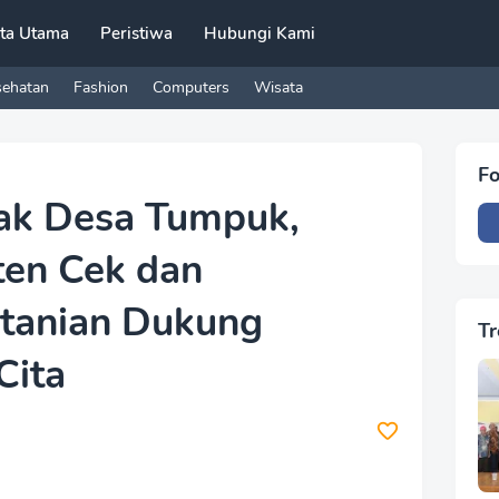
ita Utama
Peristiwa
Hubungi Kami
sehatan
Fashion
Computers
Wisata
Fo
rak Desa Tumpuk,
ten Cek dan
rtanian Dukung
Tr
Cita