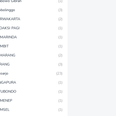
abowo Gibran
(1)
obolinggo
(3)
URWAKARTA
(2)
DAKSI PAGI
(1)
MARINDA
(1)
MBIT
(1)
EMARANG
(2)
RANG
(3)
doarjo
(23)
NGAPURA
(1)
TUBONDO
(1)
MENEP
(1)
MSEL
(1)