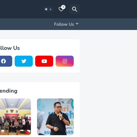
0
Follow Us
llow Us
ending