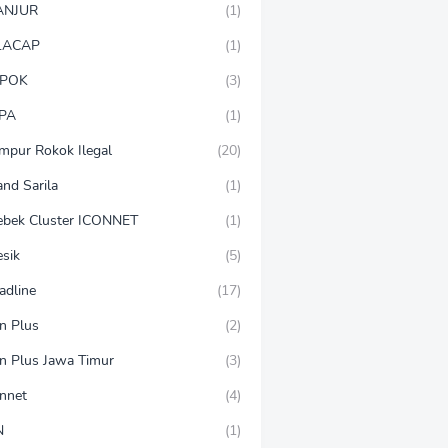
ANJUR
(1)
LACAP
(1)
POK
(3)
PA
(1)
mpur Rokok Ilegal
(20)
and Sarila
(1)
ebek Cluster ICONNET
(1)
esik
(5)
adline
(17)
on Plus
(2)
on Plus Jawa Timur
(3)
onnet
(4)
N
(1)