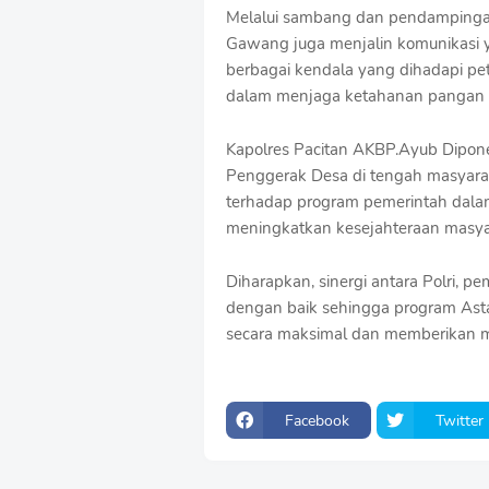
Melalui sambang dan pendampingan
o
f
Gawang juga menjalin komunikasi 
f
berbagai kendala yang dihadapi pe
T
dalam menjaga ketahanan pangan d
e
m
p
Kapolres Pacitan AKBP.Ayub Dipon
l
Penggerak Desa di tengah masyara
a
terhadap program pemerintah da
t
meningkatkan kesejahteraan masya
e
s
Diharapkan, sinergi antara Polri, pe
dengan baik sehingga program Asta
secara maksimal dan memberikan ma
Facebook
Twitter