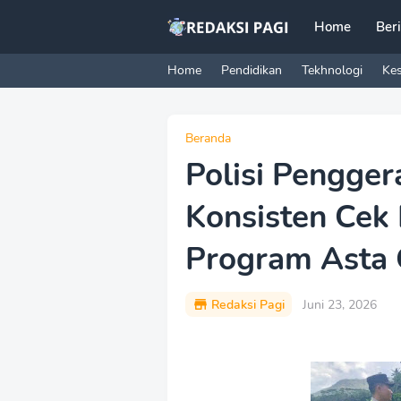
Home
Ber
Home
Pendidikan
Tekhnologi
Ke
Beranda
Polisi Pengge
Konsisten Cek 
Program Asta 
Redaksi Pagi
Juni 23, 2026
P
r
e
m
i