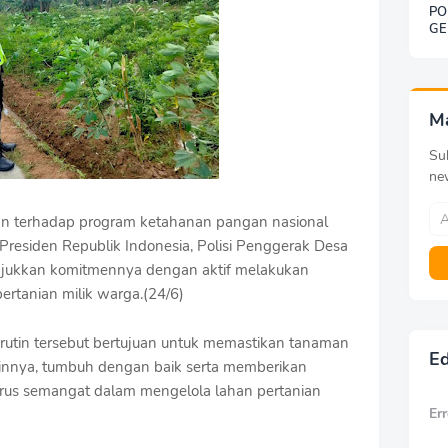
PO
GE
SO
BE
DE
KE
G
M
Sub
ne
n terhadap program ketahanan pangan nasional
 Presiden Republik Indonesia, Polisi Penggerak Desa
jukkan komitmennya dengan aktif melakukan
rtanian milik warga.(24/6)
 rutin tersebut bertujuan untuk memastikan tanaman
Ed
ainnya, tumbuh dengan baik serta memberikan
terus semangat dalam mengelola lahan pertanian
Err