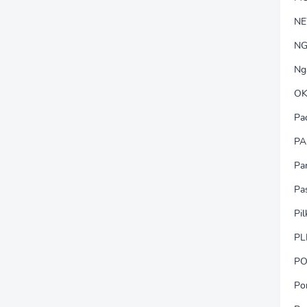
N
NG
Ng
OK
Pa
PA
Pa
Pa
Pi
PL
PO
Po