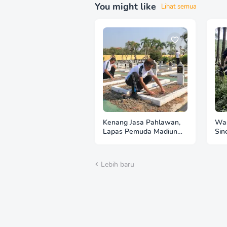
You might like
Lihat semua
Kenang Jasa Pahlawan,
Was
Lapas Pemuda Madiun
Sin
Gelar "Aksi Bersih
Per
Kemerdekaan" di Taman
Imb
Makam Pahlawan
Hut
Lebih baru