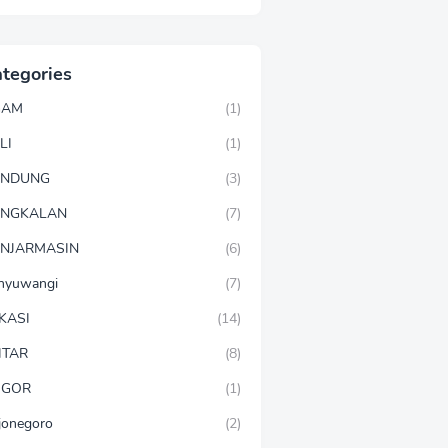
tegories
GAM
(1)
LI
(1)
ANDUNG
(3)
ANGKALAN
(7)
NJARMASIN
(6)
nyuwangi
(7)
KASI
(14)
ITAR
(8)
OGOR
(1)
jonegoro
(2)