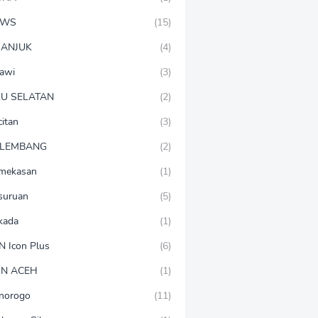
EWS
(15)
ANJUK
(4)
awi
(3)
U SELATAN
(2)
citan
(3)
LEMBANG
(2)
mekasan
(1)
suruan
(5)
lkada
(1)
N Icon Plus
(6)
N ACEH
(1)
norogo
(11)