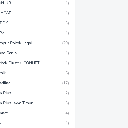
ANJUR
(1)
LACAP
(1)
POK
(3)
PA
(1)
mpur Rokok Ilegal
(20)
and Sarila
(1)
ebek Cluster ICONNET
(1)
esik
(5)
adline
(17)
on Plus
(2)
on Plus Jawa Timur
(3)
onnet
(4)
N
(1)