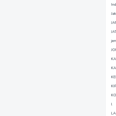
In
Jak
JA
JA
je
J
K
K
KE
KI
KO
l
LA