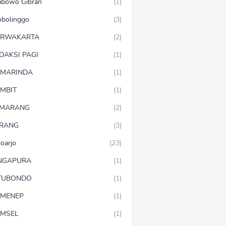
abowo Gibran
(1)
obolinggo
(3)
URWAKARTA
(2)
DAKSI PAGI
(1)
MARINDA
(1)
MBIT
(1)
EMARANG
(2)
RANG
(3)
doarjo
(23)
NGAPURA
(1)
TUBONDO
(1)
MENEP
(1)
MSEL
(1)