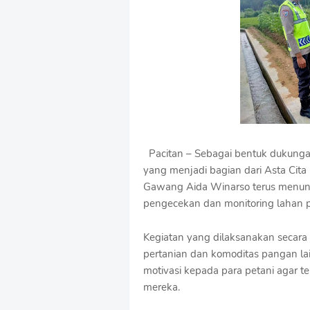
u
m
B
y
R
a
u
s
h
a
n
D
Pacitan – Sebagai bentuk dukunga
e
yang menjadi bagian dari Asta Cita
s
Gawang Aida Winarso terus menun
i
pengecekan dan monitoring lahan pe
g
n
W
Kegiatan yang dilaksanakan secara
i
pertanian dan komoditas pangan l
t
motivasi kepada para petani agar 
h
S
mereka.
h
r