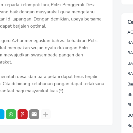
 kepada kelompok tani, Polisi Penggerak Desa
yang baik dengan masyarakat guna mengetahui
tani di lapangan. Dengan demikian, upaya bersama
Ca
apat berjalan optimal.
A
egoro Azhar menegaskan bahwa kehadiran Polisi
BA
kat merupakan wujud nyata dukungan Polri
B
lam mewujudkan swasembada pangan dan
rakat.
B
BA
merintah desa, dan para petani dapat terus terjalin
 Cita di bidang ketahanan pangan dapat terlaksana
Ba
nfaat bagi masyarakat luas.(*)
BE
BL
B
Bo