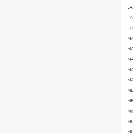
L
LA
LU
MA
M
MA
M
M
M
M
Mo
MU
M