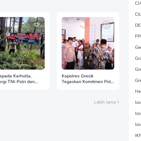
CI
CI
DE
FP
Ge
Gr
Gr
pada Karhutla,
Kapolres Gresik
Gr
ergi TNI-Polri dan
Tegaskan Komitmen Polri
hutani Pasang Banner
Dukung Pendidikan
He
auan di Kawasan
Berkualitas
an Ngrayun
Lebih lama
Ic
Ic
Ic
IK