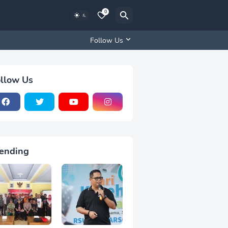
0
Follow Us
llow Us
ending