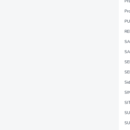
Pr
Pr
P
RE
SA
SA
S
SE
Si
SI
SI
SU
SU