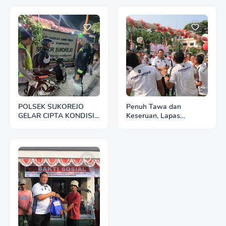
POLSEK SUKOREJO
Penuh Tawa dan
GELAR CIPTA KONDISI
Keseruan, Lapas
ANTISIPASI BALAP
Pemuda Madiun Gelar
LIAR DAN PREMANISME
Perlombaan Tradisional
HUT Ke-81 RI