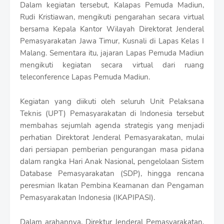
r
Dalam kegiatan tersebut, Kalapas Pemuda Madiun,
o
Rudi Kristiawan, mengikuti pengarahan secara virtual
f
bersama Kepala Kantor Wilayah Direktorat Jenderal
f
Pemasyarakatan Jawa Timur, Kusnali di Lapas Kelas I
T
e
Malang. Sementara itu, jajaran Lapas Pemuda Madiun
m
mengikuti kegiatan secara virtual dari ruang
p
teleconference Lapas Pemuda Madiun.
l
a
t
Kegiatan yang diikuti oleh seluruh Unit Pelaksana
e
Teknis (UPT) Pemasyarakatan di Indonesia tersebut
s
membahas sejumlah agenda strategis yang menjadi
perhatian Direktorat Jenderal Pemasyarakatan, mulai
dari persiapan pemberian pengurangan masa pidana
dalam rangka Hari Anak Nasional, pengelolaan Sistem
Database Pemasyarakatan (SDP), hingga rencana
peresmian Ikatan Pembina Keamanan dan Pengaman
Pemasyarakatan Indonesia (IKAPIPASI).
Dalam arahannya, Direktur Jenderal Pemasyarakatan,