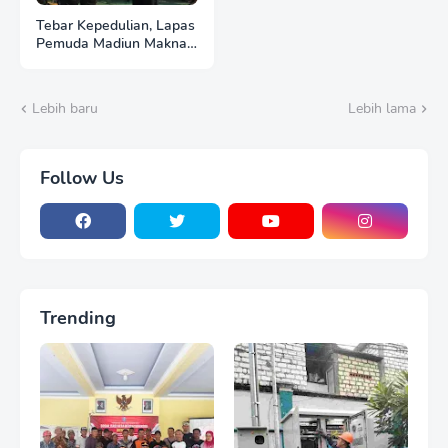
Tebar Kepedulian, Lapas
Pemuda Madiun Maknai
Kemerdekaan melalui
Bakti Sosial HUT Ke-81
RI
Lebih baru
Lebih lama
Follow Us
Trending