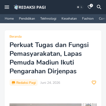
0
Home
Pendidikan
Tekhnologi
Kesehatan
Fashion
Com
Beranda
Perkuat Tugas dan Fungsi
Pemasyarakatan, Lapas
Pemuda Madiun Ikuti
Pengarahan Dirjenpas
Redaksi Pagi
Juni 24, 2026
P
r
e
m