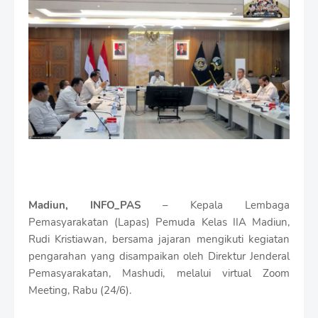
i
u
m
B
y
R
a
u
s
h
a
n
D
e
s
i
Madiun, INFO_PAS
– Kepala Lembaga
g
Pemasyarakatan (Lapas) Pemuda Kelas IIA Madiun,
n
Rudi Kristiawan, bersama jajaran mengikuti kegiatan
W
pengarahan yang disampaikan oleh Direktur Jenderal
i
t
Pemasyarakatan, Mashudi, melalui virtual Zoom
h
Meeting, Rabu (24/6).
S
h