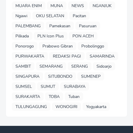
MUARA ENIM
MUNA
NEWS
NGANJUK
Ngawi
OKU SELATAN
Pacitan
PALEMBANG
Pamekasan
Pasuruan
Pilkada
PLN Icon Plus
PON ACEH
Ponorogo
Prabowo Gibran
Probolinggo
PURWAKARTA
REDAKSI PAGI
SAMARINDA
SAMBIT
SEMARANG
SERANG
Sidoarjo
SINGAPURA
SITUBONDO
SUMENEP
SUMSEL
SUMUT
SURABAYA
SURAKARTA
TOBA
Tuban
TULUNGAGUNG
WONOGIRI
Yogyakarta