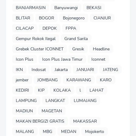
BANJARMASIN
Banyuwangi
BEKASI
BLITAR
BOGOR
Bojonegoro
CIANJUR
CILACAP
DEPOK
FPPA
Gempur Rokok Ilegal
Grand Sarila
Grebek Cluster ICONNET
Gresik
Headline
Icon Plus
Icon Plus Jawa Timur
Iconnet
IKN
Indosat
Jakarta
JANUARI
JATENG
jember
JOMBANG
KARAWANG
KARO
KEDIRI
KIP
KOLAKA
l
LAHAT
LAMPUNG
LANGKAT
LUMAJANG
MADIUN
MAGETAN
MAKAN BERGIZI GRATIS
MAKASSAR
MALANG
MBG
MEDAN
Mojokerto