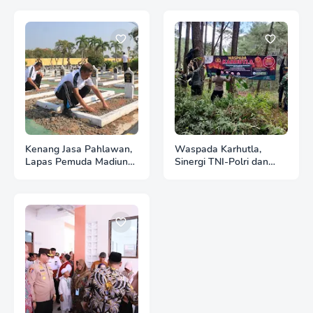
Kenang Jasa Pahlawan,
Waspada Karhutla,
Lapas Pemuda Madiun
Sinergi TNI-Polri dan
Gelar "Aksi Bersih
Perhutani Pasang
Kemerdekaan" di Taman
Banner Imbauan di
Makam Pahlawan
Kawasan Hutan Ngrayun