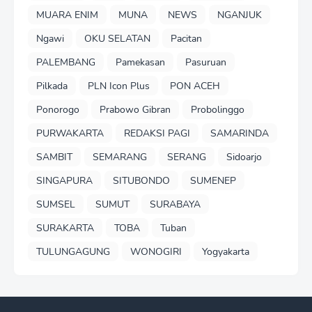
MUARA ENIM
MUNA
NEWS
NGANJUK
Ngawi
OKU SELATAN
Pacitan
PALEMBANG
Pamekasan
Pasuruan
Pilkada
PLN Icon Plus
PON ACEH
Ponorogo
Prabowo Gibran
Probolinggo
PURWAKARTA
REDAKSI PAGI
SAMARINDA
SAMBIT
SEMARANG
SERANG
Sidoarjo
SINGAPURA
SITUBONDO
SUMENEP
SUMSEL
SUMUT
SURABAYA
SURAKARTA
TOBA
Tuban
TULUNGAGUNG
WONOGIRI
Yogyakarta