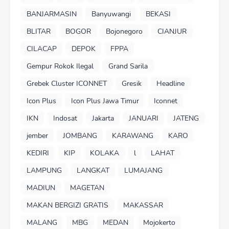
BANJARMASIN
Banyuwangi
BEKASI
BLITAR
BOGOR
Bojonegoro
CIANJUR
CILACAP
DEPOK
FPPA
Gempur Rokok Ilegal
Grand Sarila
Grebek Cluster ICONNET
Gresik
Headline
Icon Plus
Icon Plus Jawa Timur
Iconnet
IKN
Indosat
Jakarta
JANUARI
JATENG
jember
JOMBANG
KARAWANG
KARO
KEDIRI
KIP
KOLAKA
l
LAHAT
LAMPUNG
LANGKAT
LUMAJANG
MADIUN
MAGETAN
MAKAN BERGIZI GRATIS
MAKASSAR
MALANG
MBG
MEDAN
Mojokerto