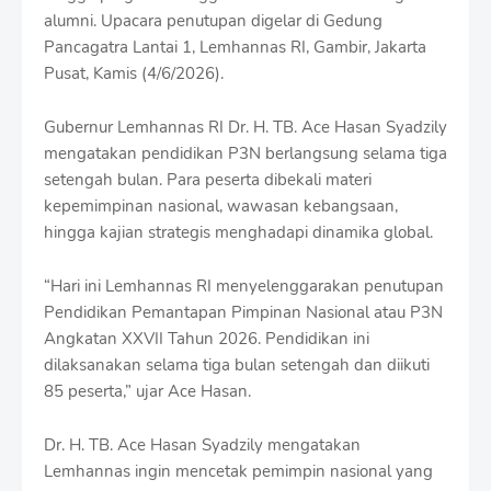
t
alumni. Upacara penutupan digelar di Gedung
h
Pancagatra Lantai 1, Lemhannas RI, Gambir, Jakarta
S
h
Pusat, Kamis (4/6/2026).
r
o
Gubernur Lemhannas RI Dr. H. TB. Ace Hasan Syadzily
f
mengatakan pendidikan P3N berlangsung selama tiga
f
T
setengah bulan. Para peserta dibekali materi
e
kepemimpinan nasional, wawasan kebangsaan,
m
hingga kajian strategis menghadapi dinamika global.
p
l
a
“Hari ini Lemhannas RI menyelenggarakan penutupan
t
Pendidikan Pemantapan Pimpinan Nasional atau P3N
e
Angkatan XXVII Tahun 2026. Pendidikan ini
s
dilaksanakan selama tiga bulan setengah dan diikuti
85 peserta,” ujar Ace Hasan.
Dr. H. TB. Ace Hasan Syadzily mengatakan
Lemhannas ingin mencetak pemimpin nasional yang