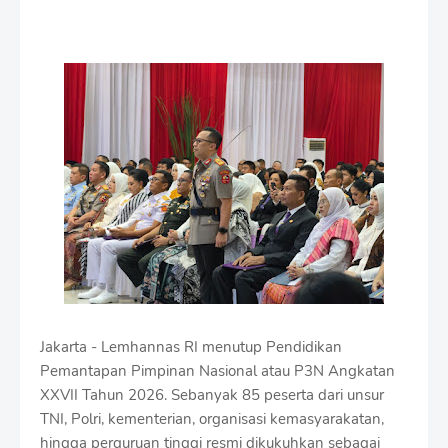
r
e
m
i
u
m
B
y
R
a
u
s
h
a
n
D
e
s
Jakarta - Lemhannas RI menutup Pendidikan
i
Pemantapan Pimpinan Nasional atau P3N Angkatan
g
XXVII Tahun 2026. Sebanyak 85 peserta dari unsur
n
W
TNI, Polri, kementerian, organisasi kemasyarakatan,
i
hingga perguruan tinggi resmi dikukuhkan sebagai