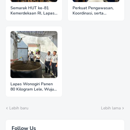
Semarak HUT ke-81
Perkuat Pengawasan,
Kemerdekaan RI, Lapas
Koordinasi, serta
Wonogiri Gelar Tracing
peningkatan kualitas
TBC dan Pemeriksaan X-
pelaksanaan tugas,
Ray bagi Warga Binaan
Lapas Wonogiri Gelar
Pemasyarakatan
Rapat Anev
Lapas Wonogiri Panen
80 Kilogram Lele, Wujud
Nyata Pembinaan
Kemandirian dan
Ketahanan Pangan
Lebih baru
Lebih lama
Follow Us