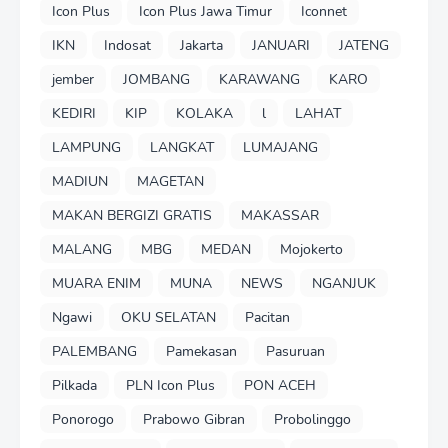
Icon Plus
Icon Plus Jawa Timur
Iconnet
IKN
Indosat
Jakarta
JANUARI
JATENG
jember
JOMBANG
KARAWANG
KARO
KEDIRI
KIP
KOLAKA
l
LAHAT
LAMPUNG
LANGKAT
LUMAJANG
MADIUN
MAGETAN
MAKAN BERGIZI GRATIS
MAKASSAR
MALANG
MBG
MEDAN
Mojokerto
MUARA ENIM
MUNA
NEWS
NGANJUK
Ngawi
OKU SELATAN
Pacitan
PALEMBANG
Pamekasan
Pasuruan
Pilkada
PLN Icon Plus
PON ACEH
Ponorogo
Prabowo Gibran
Probolinggo