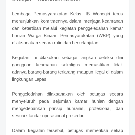
S
h
Lembaga Pemasyarakatan Kelas IIB Wonogiri terus
r
o
menunjukkan komitmennya dalam menjaga keamanan
f
dan ketertiban melalui kegiatan penggeledahan kamar
f
hunian Warga Binaan Pemasyarakatan (WBP) yang
T
dilaksanakan secara rutin dan berkelanjutan.
e
m
p
Kegiatan ini dilakukan sebagai langkah deteksi dini
l
gangguan keamanan sekaligus memastikan tidak
a
t
adanya barang-barang terlarang maupun ilegal di dalam
e
lingkungan Lapas.
s
Penggeledahan dilaksanakan oleh petugas secara
menyeluruh pada sejumlah kamar hunian dengan
mengedepankan prinsip humanis, profesional, dan
sesuai standar operasional prosedur.
Dalam kegiatan tersebut, petugas memeriksa setiap