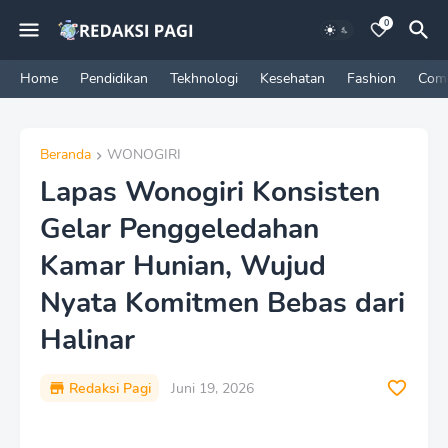
0
Home
Pendidikan
Tekhnologi
Kesehatan
Fashion
Com
Beranda
WONOGIRI
Lapas Wonogiri Konsisten
Gelar Penggeledahan
Kamar Hunian, Wujud
Nyata Komitmen Bebas dari
Halinar
Redaksi Pagi
Juni 19, 2026
P
r