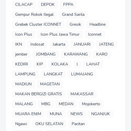
CILACAP
DEPOK
FPPA
Gempur Rokok Ilegal
Grand Sarila
Grebek Cluster ICONNET
Gresik
Headline
Icon Plus
Icon Plus Jawa Timur
Iconnet
IKN
Indosat
Jakarta
JANUARI
JATENG
jember
JOMBANG
KARAWANG
KARO
KEDIRI
KIP
KOLAKA
l
LAHAT
LAMPUNG
LANGKAT
LUMAJANG
MADIUN
MAGETAN
MAKAN BERGIZI GRATIS
MAKASSAR
MALANG
MBG
MEDAN
Mojokerto
MUARA ENIM
MUNA
NEWS
NGANJUK
Ngawi
OKU SELATAN
Pacitan