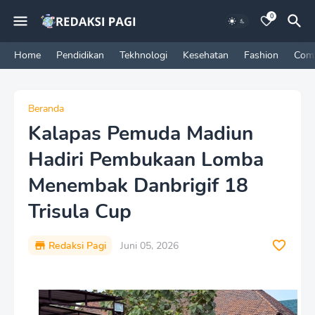
0
Home
Pendidikan
Tekhnologi
Kesehatan
Fashion
Com
Beranda
Kalapas Pemuda Madiun
Hadiri Pembukaan Lomba
Menembak Danbrigif 18
Trisula Cup
Redaksi Pagi
Juni 05, 2026
P
r
e
m