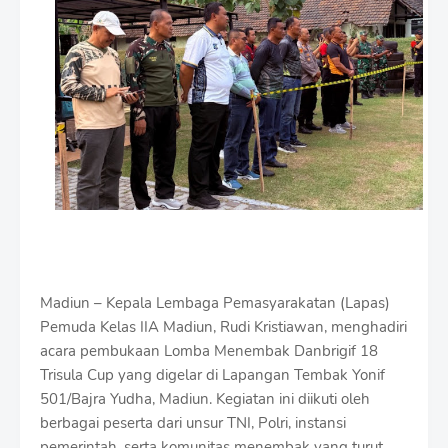
i
u
m
B
y
R
a
u
s
h
a
n
D
e
s
i
Madiun – Kepala Lembaga Pemasyarakatan (Lapas)
g
n
Pemuda Kelas IIA Madiun, Rudi Kristiawan, menghadiri
W
acara pembukaan Lomba Menembak Danbrigif 18
i
Trisula Cup yang digelar di Lapangan Tembak Yonif
t
501/Bajra Yudha, Madiun. Kegiatan ini diikuti oleh
h
S
berbagai peserta dari unsur TNI, Polri, instansi
h
pemerintah, serta komunitas menembak yang turut