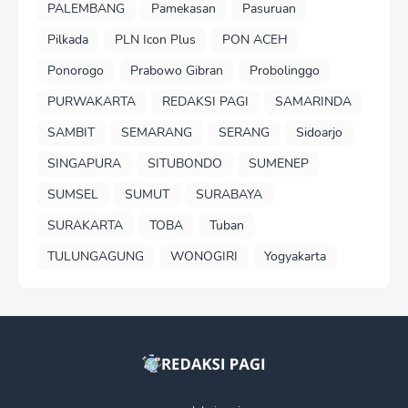
PALEMBANG
Pamekasan
Pasuruan
Pilkada
PLN Icon Plus
PON ACEH
Ponorogo
Prabowo Gibran
Probolinggo
PURWAKARTA
REDAKSI PAGI
SAMARINDA
SAMBIT
SEMARANG
SERANG
Sidoarjo
SINGAPURA
SITUBONDO
SUMENEP
SUMSEL
SUMUT
SURABAYA
SURAKARTA
TOBA
Tuban
TULUNGAGUNG
WONOGIRI
Yogyakarta