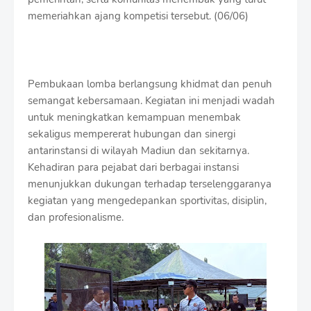
r
memeriahkan ajang kompetisi tersebut. (06/06)
o
f
f
T
e
Pembukaan lomba berlangsung khidmat dan penuh
m
p
semangat kebersamaan. Kegiatan ini menjadi wadah
l
untuk meningkatkan kemampuan menembak
a
sekaligus mempererat hubungan dan sinergi
t
antarinstansi di wilayah Madiun dan sekitarnya.
e
s
Kehadiran para pejabat dari berbagai instansi
menunjukkan dukungan terhadap terselenggaranya
kegiatan yang mengedepankan sportivitas, disiplin,
dan profesionalisme.