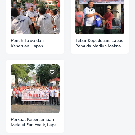
Penuh Tawa dan
Tebar Kepedulian, Lapas
Keseruan, Lapas
Pemuda Madiun Maknai
Pemuda Madiun Gelar
Kemerdekaan melalui
Perlombaan Tradisional
Bakti Sosial HUT Ke-81
HUT Ke-81 RI
RI
Perkuat Kebersamaan
Melalui Fun Walk, Lapas
Pemuda Madiun Satukan