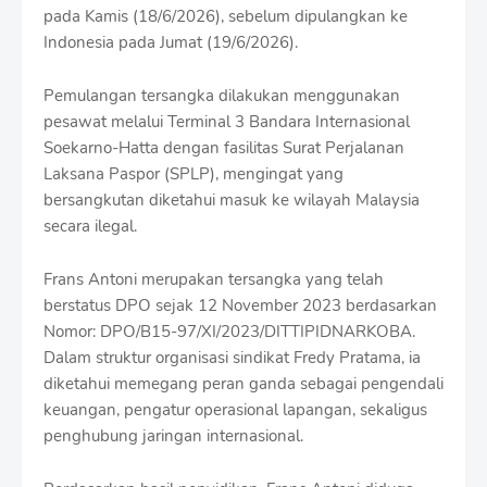
t
pada Kamis (18/6/2026), sebelum dipulangkan ke
h
Indonesia pada Jumat (19/6/2026).
S
h
r
Pemulangan tersangka dilakukan menggunakan
o
pesawat melalui Terminal 3 Bandara Internasional
f
Soekarno-Hatta dengan fasilitas Surat Perjalanan
f
T
Laksana Paspor (SPLP), mengingat yang
e
bersangkutan diketahui masuk ke wilayah Malaysia
m
secara ilegal.
p
l
a
Frans Antoni merupakan tersangka yang telah
t
berstatus DPO sejak 12 November 2023 berdasarkan
e
Nomor: DPO/B15-97/XI/2023/DITTIPIDNARKOBA.
s
Dalam struktur organisasi sindikat Fredy Pratama, ia
diketahui memegang peran ganda sebagai pengendali
keuangan, pengatur operasional lapangan, sekaligus
penghubung jaringan internasional.