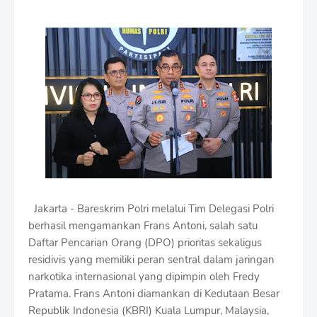
r
e
m
i
u
m
B
y
R
a
u
s
h
a
n
Jakarta - Bareskrim Polri melalui Tim Delegasi Polri
D
berhasil mengamankan Frans Antoni, salah satu
e
s
Daftar Pencarian Orang (DPO) prioritas sekaligus
i
residivis yang memiliki peran sentral dalam jaringan
g
narkotika internasional yang dipimpin oleh Fredy
n
Pratama. Frans Antoni diamankan di Kedutaan Besar
W
i
Republik Indonesia (KBRI) Kuala Lumpur, Malaysia,