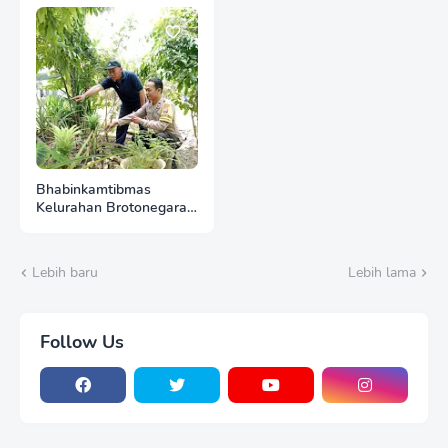
Bersama Warga
Ketahanan Pangan
Bhabinkamtibmas
Kelurahan Brotonegaran
Tinjau Kebun Nanas
Warga, Perkuat
Dukungan Polri terhadap
Lebih baru
Lebih lama
Ketahanan Pangan
Follow Us