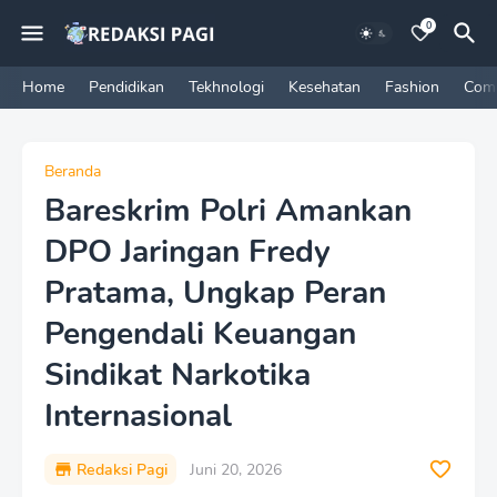
0
Home
Pendidikan
Tekhnologi
Kesehatan
Fashion
Com
Beranda
Bareskrim Polri Amankan
DPO Jaringan Fredy
Pratama, Ungkap Peran
Pengendali Keuangan
Sindikat Narkotika
Internasional
Redaksi Pagi
Juni 20, 2026
P