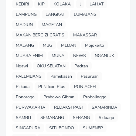
KEDIRI
KIP
KOLAKA
l
LAHAT
LAMPUNG
LANGKAT
LUMAJANG
MADIUN
MAGETAN
MAKAN BERGIZI GRATIS
MAKASSAR
MALANG
MBG
MEDAN
Mojokerto
MUARA ENIM
MUNA
NEWS
NGANJUK
Ngawi
OKU SELATAN
Pacitan
PALEMBANG
Pamekasan
Pasuruan
Pilkada
PLN Icon Plus
PON ACEH
Ponorogo
Prabowo Gibran
Probolinggo
PURWAKARTA
REDAKSI PAGI
SAMARINDA
SAMBIT
SEMARANG
SERANG
Sidoarjo
SINGAPURA
SITUBONDO
SUMENEP