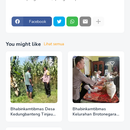
Facebook
You might like
Lihat semua
Bhabinkamtibmas Desa
Bhabinkamtibmas
Kedungbanteng Tinjau
Kelurahan Brotonegaran
Perkembangan Tanaman
Pantau Harga Cabai di
Jagung, Perkuat
Pasar, Wujud Dukungan
Ketahanan Pangan
Polri terhadap