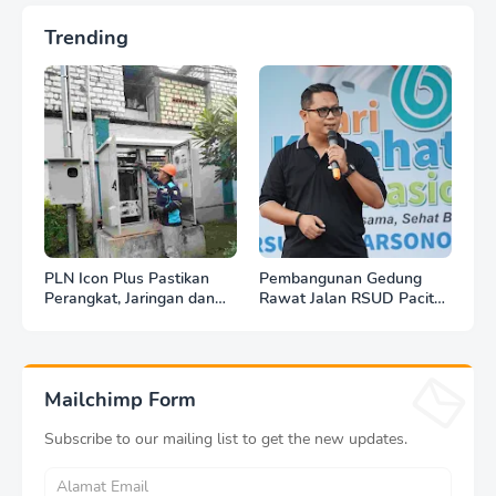
Trending
PLN Icon Plus Pastikan
Pembangunan Gedung
Perangkat, Jaringan dan
Rawat Jalan RSUD Pacitan
Infrastruktur Beroperasi
Dilanjut, DBHCHT Rp7,2
Normal Pasca Gempa
Miliar Jadi Penopang
Tuban
Layanan Kesehatan
Mailchimp Form
Subscribe to our mailing list to get the new updates.