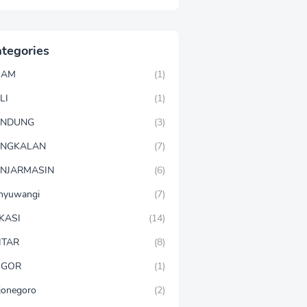
tegories
GAM
(1)
LI
(1)
ANDUNG
(3)
ANGKALAN
(7)
NJARMASIN
(6)
nyuwangi
(7)
KASI
(14)
ITAR
(8)
OGOR
(1)
jonegoro
(2)