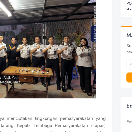
PO
GE
SO
BE
DE
KE
G
M
Sub
ne
Ed
a menciptakan lingkungan pemasyarakatan yang
Err
rlarang, Kepala Lembaga Pemasyarakatan (Lapas)