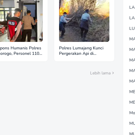
L
LA
LU
MA
pons Humanis Polres
Polres Lumajang Kunci
M
orogo, Personel 110
Pergerakan Api di
tu Tenangkan Anak
Ranupani Antisipasi
MA
Berkebutuhan Khusus
Karhutla TNBTS Meluas
M
Lebih lama
M
M
M
Mo
MU
M