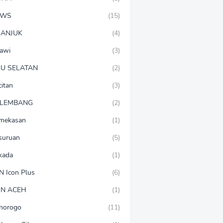
EWS
(15)
ANJUK
(4)
awi
(3)
U SELATAN
(2)
citan
(3)
LEMBANG
(2)
mekasan
(1)
suruan
(5)
lkada
(1)
N Icon Plus
(6)
N ACEH
(1)
norogo
(11)