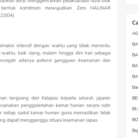
stiawan terus menggencarkan pelaksanaan razia blok
i bentuk komitmen mewujudkan Zero HALINAR
(23/04)
Ca
A
BA
 semakin intensif dengan waktu yang tidak menentu.
-waktu, baik siang, malam hingga dini hari sebagai
B
 mencegah adanya potensi gangguan keamanan dan
B
BA
Ba
han langsung dari Kalapas kepada seluruh jajaran
BE
ksanakan penggeledahan kamar hunian secara rutin
BL
ir setiap sudut kamar hunian guna memastikan tidak
B
ang dapat mengganggu situasi keamanan lapas.
Bo