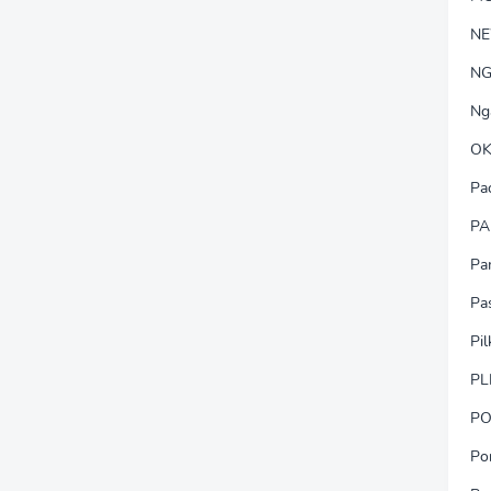
N
NG
Ng
OK
Pa
PA
Pa
Pa
Pi
PL
PO
Po