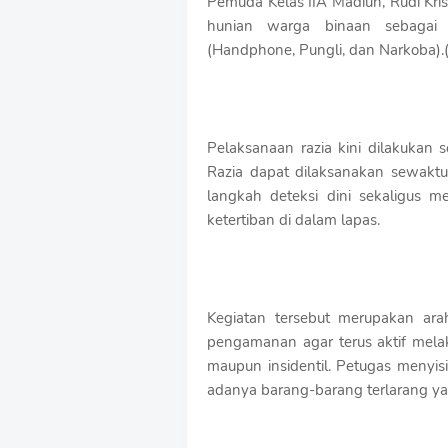
Pemuda Kelas IIA Madiun, Rudi Kri
f
hunian warga binaan sebaga
T
e
(Handphone, Pungli, dan Narkoba).
m
p
l
a
t
Pelaksanaan razia kini dilakukan
e
Razia dapat dilaksanakan sewaktu
s
langkah deteksi dini sekaligus
ketertiban di dalam lapas.
Kegiatan tersebut merupakan ara
pengamanan agar terus aktif mela
maupun insidentil. Petugas menyis
adanya barang-barang terlarang y