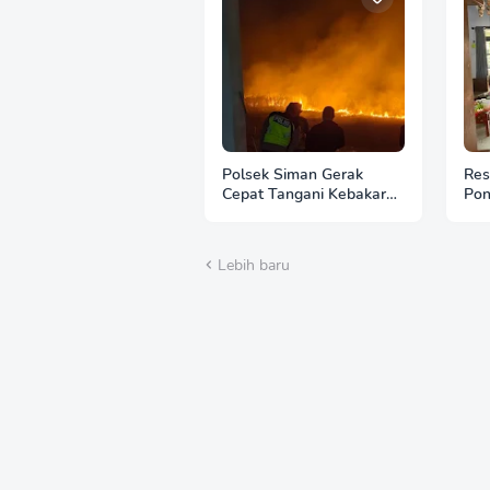
Polsek Siman Gerak
Res
Cepat Tangani Kebakaran
Pon
3 Hektare Lahan Tebu di
Ban
Desa Brahu
Lebih baru