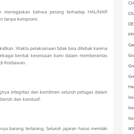
CI
wan menegaskan bahwa perang terhadap HALINAR
CI
an tanpa kompromi.
DE
FP
Ge
ngkatkan. Waktu pelaksanaan tidak bisa ditebak karena
Gr
 sebagai bentuk keseriusan kami dalam memberantas
i Kristiawan.
Gr
Gr
He
ngnya integritas dan komitmen seluruh petugas dalam
Ic
bersih dan kondusif.
Ic
Ic
ya barang terlarang. Seluruh jajaran harus memiliki
IK