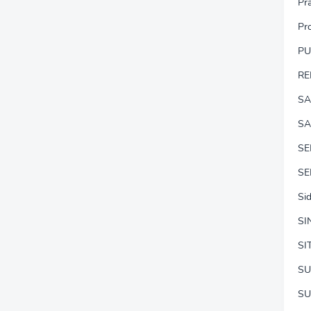
Pr
Pr
P
RE
SA
SA
S
SE
Si
SI
SI
SU
SU