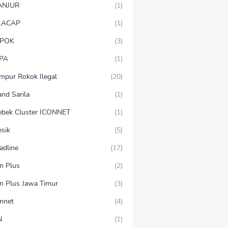
ANJUR
(1)
LACAP
(1)
POK
(3)
PA
(1)
mpur Rokok Ilegal
(20)
and Sarila
(1)
ebek Cluster ICONNET
(1)
esik
(5)
adline
(17)
on Plus
(2)
on Plus Jawa Timur
(3)
onnet
(4)
N
(1)