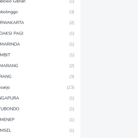
abowo Gibran
(1)
obolinggo
(3)
URWAKARTA
(2)
DAKSI PAGI
(1)
MARINDA
(1)
MBIT
(1)
EMARANG
(2)
RANG
(3)
doarjo
(23)
NGAPURA
(1)
TUBONDO
(1)
MENEP
(1)
MSEL
(1)