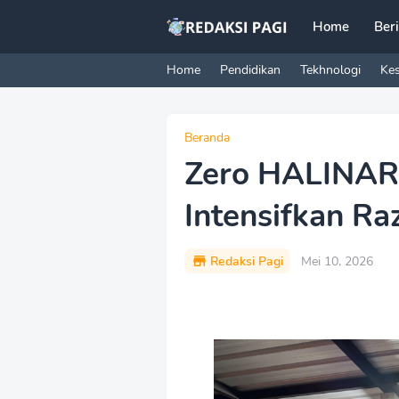
Home
Ber
Home
Pendidikan
Tekhnologi
Ke
Beranda
Zero HALINAR 
Intensifkan R
Redaksi Pagi
Mei 10, 2026
P
r
e
m
i
u
m