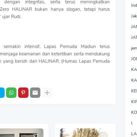
dengan integritas, serta terus meningkatkan
In
ero HALINAR bukan hanya slogan, tetapi harus
Jak
 ujar Rudi.
JA
JA
 semakin intensif, Lapas Pemuda Madiun terus
je
menjaga keamanan dan ketertiban serta mendukung
J
an yang bersih dari HALINAR. (Humas Lapas Pemuda
K
K
KE
KI
KO
l
LA