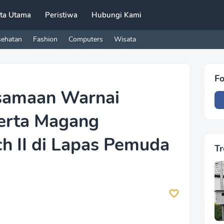
ita Utama
Peristiwa
Hubungi Kami
sehatan
Fashion
Computers
Wisata
Fo
samaan Warnai
erta Magang
h II di Lapas Pemuda
Tr