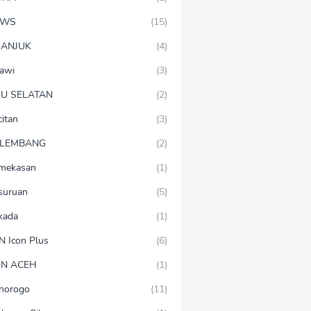
EWS
(15)
ANJUK
(4)
awi
(3)
U SELATAN
(2)
citan
(3)
LEMBANG
(2)
mekasan
(1)
suruan
(5)
lkada
(1)
N Icon Plus
(6)
N ACEH
(1)
norogo
(11)