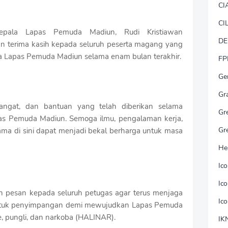
CI
CI
epala Lapas Pemuda Madiun, Rudi Kristiawan
DE
n terima kasih kepada seluruh peserta magang yang
 Lapas Pemuda Madiun selama enam bulan terakhir.
FP
Ge
Gr
mangat, dan bantuan yang telah diberikan selama
Gr
as Pemuda Madiun. Semoga ilmu, pengalaman kerja,
Gr
lama di sini dapat menjadi bekal berharga untuk masa
He
Ic
Ic
an pesan kepada seluruh petugas agar terus menjaga
Ic
bentuk penyimpangan demi mewujudkan Lapas Pemuda
, pungli, dan narkoba (HALINAR).
IK