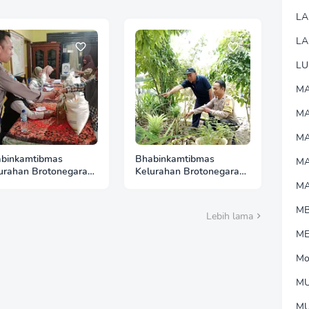
L
LA
LU
MA
M
MA
binkamtibmas
Bhabinkamtibmas
M
urahan Brotonegaran
Kelurahan Brotonegaran
tau Harga Cabai di
Tinjau Kebun Nanas
M
ar, Wujud Dukungan
Warga, Perkuat
ri terhadap Ketahanan
Dukungan Polri terhadap
M
Lebih lama
ngan
Ketahanan Pangan
M
Mo
MU
M