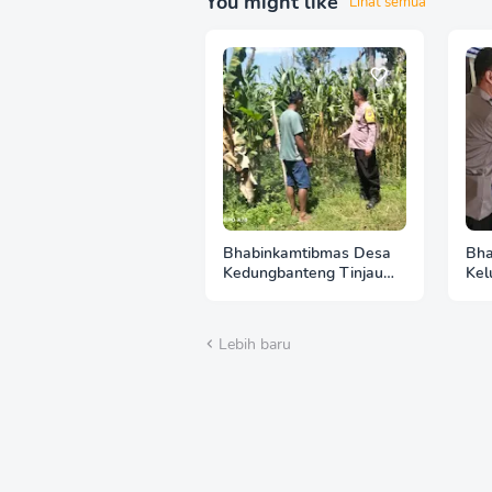
You might like
Lihat semua
Bhabinkamtibmas Desa
Bha
Kedungbanteng Tinjau
Kel
Perkembangan Tanaman
Pan
Jagung, Perkuat
Pas
Ketahanan Pangan
Pol
Lebih baru
Bersama Warga
Pa