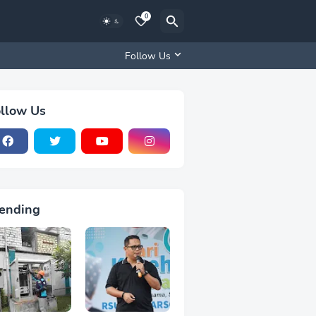
0
Follow Us
llow Us
ending