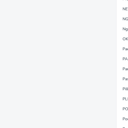
N
NG
Ng
OK
Pa
PA
Pa
Pa
Pi
PL
PO
Po