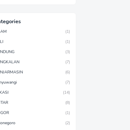
tegories
GAM
(1)
LI
(1)
ANDUNG
(3)
ANGKALAN
(7)
NJARMASIN
(6)
nyuwangi
(7)
KASI
(14)
ITAR
(8)
OGOR
(1)
jonegoro
(2)