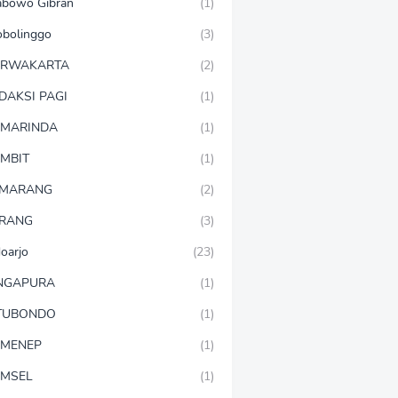
abowo Gibran
(1)
obolinggo
(3)
URWAKARTA
(2)
DAKSI PAGI
(1)
MARINDA
(1)
MBIT
(1)
EMARANG
(2)
RANG
(3)
doarjo
(23)
NGAPURA
(1)
TUBONDO
(1)
MENEP
(1)
MSEL
(1)