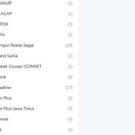
ANJUR
(1)
LACAP
(1)
POK
(3)
PA
(1)
mpur Rokok Ilegal
(20)
and Sarila
(1)
ebek Cluster ICONNET
(1)
esik
(5)
adline
(17)
on Plus
(2)
on Plus Jawa Timur
(3)
onnet
(4)
N
(1)