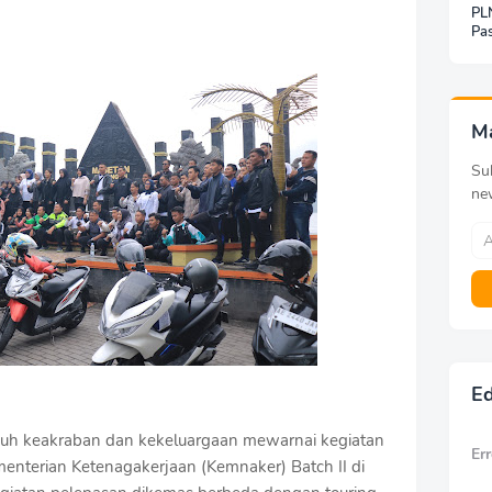
PLN
Pas
Jar
Inf
Be
Pa
M
Sub
ne
Ed
uh keakraban dan kekeluargaan mewarnai kegiatan
Err
enterian Ketenagakerjaan (Kemnaker) Batch II di