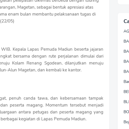
giatan pelepasan dikemas berbeda dengan touring
angan, Magetan, sebagai bentuk apresiasi atas
elama enam bulan membantu pelaksanaan tugas di
Ca
(22/05)
A
BA
00 WIB. Kepala Lapas Pemuda Madiun beserta jajaran
B
gkat bersama dengan rute perjalanan dimulai dari
B
nuju Kolam Renang Sgodean, dilanjutkan menuju
un-Alun Magetan, dan kembali ke kantor.
BA
Ba
BE
ngat, penuh canda tawa, dan kebersamaan tampak
BL
as dan peserta magang. Momentum tersebut menjadi
luargaan antara petugas dan peserta magang yang
B
am berbagai kegiatan di Lapas Pemuda Madiun.
Bo