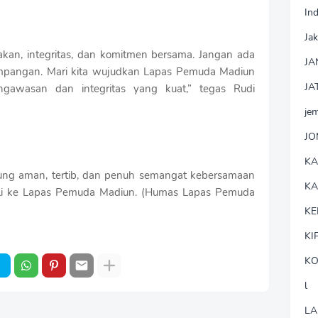
In
Jak
akan, integritas, dan komitmen bersama. Jangan ada
JA
mpangan. Mari kita wujudkan Lapas Pemuda Madiun
JA
gawasan dan integritas yang kuat,” tegas Rudi
je
J
K
gsung aman, tertib, dan penuh semangat kebersamaan
K
li ke Lapas Pemuda Madiun. (Humas Lapas Pemuda
KE
KI
KO
l
LA