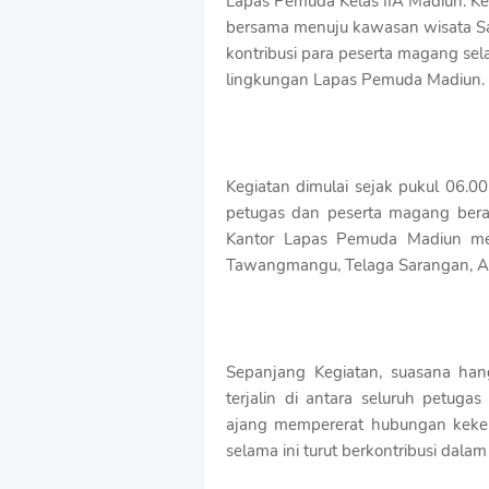
Lapas Pemuda Kelas IIA Madiun. Ke
S
bersama menuju kawasan wisata Sar
h
r
kontribusi para peserta magang s
o
lingkungan Lapas Pemuda Madiun. 
f
f
T
e
m
Kegiatan dimulai sejak pukul 06.
p
petugas dan peserta magang beran
l
a
Kantor Lapas Pemuda Madiun me
t
Tawangmangu, Telaga Sarangan, Al
e
s
Sepanjang Kegiatan, suasana ha
terjalin di antara seluruh petug
ajang mempererat hubungan keke
selama ini turut berkontribusi dal