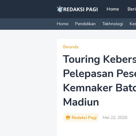
Home
Ber
Home
Pendidikan
Tekhnologi
Ke
Beranda
Touring Keber
Pelepasan Pes
Kemnaker Batc
Madiun
Redaksi Pagi
Mei 22, 2026
P
r