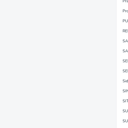
Pr
Pr
P
RE
SA
SA
S
SE
Si
SI
SI
SU
SU