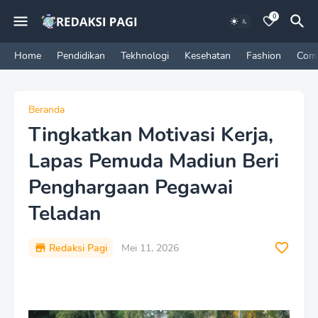
0
Home
Pendidikan
Tekhnologi
Kesehatan
Fashion
Com
Beranda
Tingkatkan Motivasi Kerja,
Lapas Pemuda Madiun Beri
Penghargaan Pegawai
Teladan
Redaksi Pagi
Mei 11, 2026
P
r
e
m