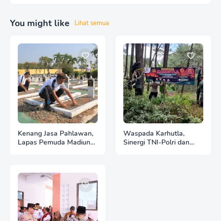
You might like
Lihat semua
Kenang Jasa Pahlawan,
Waspada Karhutla,
Lapas Pemuda Madiun
Sinergi TNI-Polri dan
Gelar "Aksi Bersih
Perhutani Pasang
Kemerdekaan" di Taman
Banner Imbauan di
Makam Pahlawan
Kawasan Hutan Ngrayun