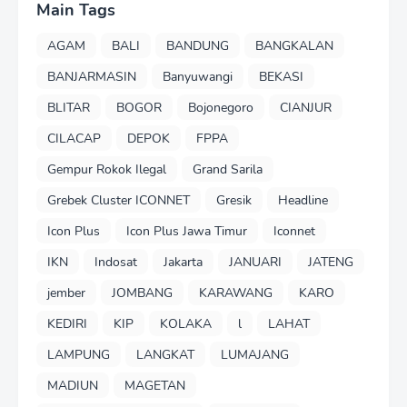
Main Tags
AGAM
BALI
BANDUNG
BANGKALAN
BANJARMASIN
Banyuwangi
BEKASI
BLITAR
BOGOR
Bojonegoro
CIANJUR
CILACAP
DEPOK
FPPA
Gempur Rokok Ilegal
Grand Sarila
Grebek Cluster ICONNET
Gresik
Headline
Icon Plus
Icon Plus Jawa Timur
Iconnet
IKN
Indosat
Jakarta
JANUARI
JATENG
jember
JOMBANG
KARAWANG
KARO
KEDIRI
KIP
KOLAKA
l
LAHAT
LAMPUNG
LANGKAT
LUMAJANG
MADIUN
MAGETAN