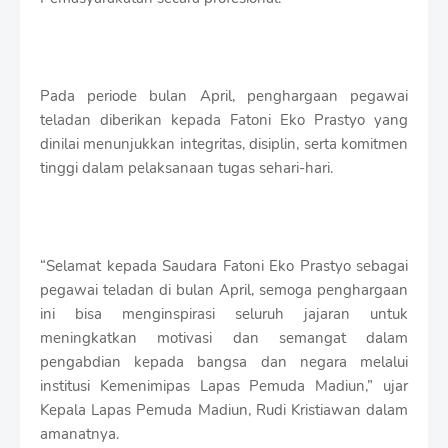
r
o
f
f
T
Pada periode bulan April, penghargaan pegawai
e
teladan diberikan kepada Fatoni Eko Prastyo yang
m
p
dinilai menunjukkan integritas, disiplin, serta komitmen
l
tinggi dalam pelaksanaan tugas sehari-hari.
a
t
e
s
“Selamat kepada Saudara Fatoni Eko Prastyo sebagai
pegawai teladan di bulan April, semoga penghargaan
ini bisa menginspirasi seluruh jajaran untuk
meningkatkan motivasi dan semangat dalam
pengabdian kepada bangsa dan negara melalui
institusi Kemenimipas Lapas Pemuda Madiun,” ujar
Kepala Lapas Pemuda Madiun, Rudi Kristiawan dalam
amanatnya.