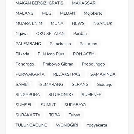
MAKAN BERGIZI GRATIS
MAKASSAR
MALANG
MBG
MEDAN
Mojokerto
MUARA ENIM
MUNA
NEWS
NGANJUK
Ngawi
OKU SELATAN
Pacitan
PALEMBANG
Pamekasan
Pasuruan
Pilkada
PLN Icon Plus
PON ACEH
Ponorogo
Prabowo Gibran
Probolinggo
PURWAKARTA
REDAKSI PAGI
SAMARINDA
SAMBIT
SEMARANG
SERANG
Sidoarjo
SINGAPURA
SITUBONDO
SUMENEP
SUMSEL
SUMUT
SURABAYA
SURAKARTA
TOBA
Tuban
TULUNGAGUNG
WONOGIRI
Yogyakarta