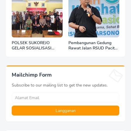
POLSEK SUKOREJO
Pembangunan Gedung
GELAR SOSIALISASI
Rawat Jalan RSUD Pacitan
DESA BERSINAR DI DESA
Dilanjut, DBHCHT Rp7,2
KEDUNGBANTENG
Miliar Jadi Penopang
Layanan Kesehatan
Mailchimp Form
Subscribe to our mailing list to get the new updates.