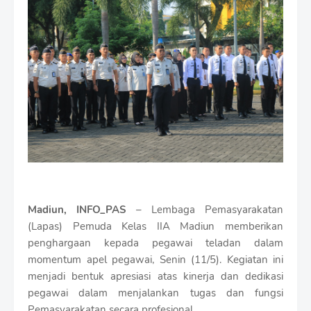
i
u
m
B
y
R
a
u
s
h
a
n
D
e
s
i
Madiun, INFO_PAS
– Lembaga Pemasyarakatan
g
n
(Lapas) Pemuda Kelas IIA Madiun memberikan
W
penghargaan kepada pegawai teladan dalam
i
momentum apel pegawai, Senin (11/5). Kegiatan ini
t
menjadi bentuk apresiasi atas kinerja dan dedikasi
h
S
pegawai dalam menjalankan tugas dan fungsi
h
Pemasyarakatan secara profesional.