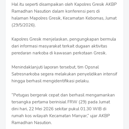
r
Hal itu seperti disampaikan oleh Kapolres Gresik AKBP
o
Ramadhan Nasution dalam konferensi pers di
f
halaman Mapolres Gresik, Kecamatan Kebomas, Jumat
f
T
(29/5/2026).
e
m
Kapolres Gresik menjelaskan, pengungkapan bermula
p
dari informasi masyarakat terkait dugaan aktivitas
l
a
peredaran narkoba di kawasan perkotaan Gresik.
t
e
Menindaklanjuti laporan tersebut, tim Opsnal
s
Satresnarkoba segera melakukan penyelidikan intensif
hingga berhasil mengidentifikasi pelaku.
“Petugas bergerak cepat dan berhasil mengamankan
tersangka pertama berinisial FRW (29) pada Jumat
dini hari, 22 Mei 2026 sekitar pukul 01.30 WIB di
rumah kos wilayah Kecamatan Manyar,” ujar AKBP
Ramadhan Nasution.