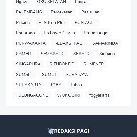
Ngawi
OKU SELATAN
Pacitan
PALEMBANG
Pamekasan
Pasuruan
Pilkada
PLN Icon Plus
PON ACEH
Ponorogo
Prabowo Gibran
Probolinggo
PURWAKARTA
REDAKSI PAGI
SAMARINDA
SAMBIT
SEMARANG
SERANG
Sidoarjo
SINGAPURA
SITUBONDO
SUMENEP
SUMSEL
SUMUT
SURABAYA
SURAKARTA
TOBA
Tuban
TULUNGAGUNG
WONOGIRI
Yogyakarta