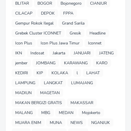
BLITAR
BOGOR
Bojonegoro
CIANJUR
CILACAP
DEPOK
FPPA
Gempur Rokok Ilegal
Grand Sarila
Grebek Cluster ICONNET
Gresik
Headline
Icon Plus
Icon Plus Jawa Timur
Iconnet
IKN
Indosat
Jakarta
JANUARI
JATENG
jember
JOMBANG
KARAWANG
KARO
KEDIRI
KIP
KOLAKA
l
LAHAT
LAMPUNG
LANGKAT
LUMAJANG
MADIUN
MAGETAN
MAKAN BERGIZI GRATIS
MAKASSAR
MALANG
MBG
MEDAN
Mojokerto
MUARA ENIM
MUNA
NEWS
NGANJUK