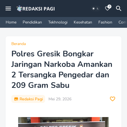
0
Home
Pendidikan
Tekhnologi
Kesehatan
Fashion
Com
Beranda
Polres Gresik Bongkar
Jaringan Narkoba Amankan
2 Tersangka Pengedar dan
209 Gram Sabu
Redaksi Pagi
Mei 29, 2026
P
r
e
m