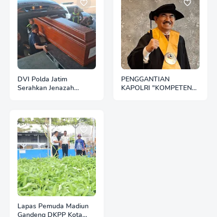
DVI Polda Jatim
PENGGANTIAN
Serahkan Jenazah
KAPOLRI "KOMPETENSI
Kelima Korban KM
ABSOLUT PRESIDEN"
Mutiara Sentosa II
Lapas Pemuda Madiun
Gandeng DKPP Kota