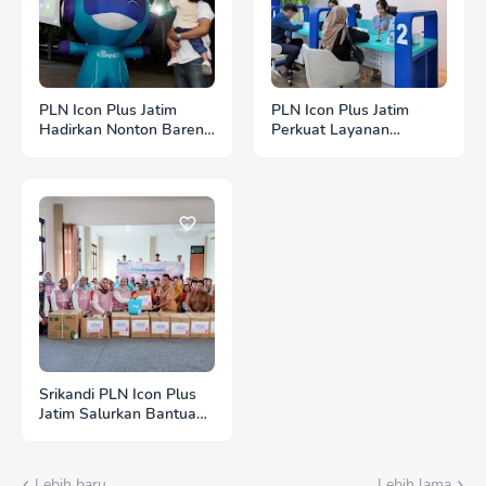
PLN Icon Plus Jatim
PLN Icon Plus Jatim
Hadirkan Nonton Bareng
Perkuat Layanan
Bola Gembira 2026
Frontliner ICONNET,
Bersama ICONNET,
Wujudkan Customer
Pererat Kebersamaan
Experience 100 Selaras
dengan Masyarakat
Semangat Danantara
Srikandi PLN Icon Plus
Jatim Salurkan Bantuan
di Liponsos Keputih,
Tebar Semangat Kartini
Lewat Aksi Nyata
Lebih baru
Lebih lama