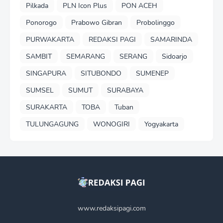
Pilkada
PLN Icon Plus
PON ACEH
Ponorogo
Prabowo Gibran
Probolinggo
PURWAKARTA
REDAKSI PAGI
SAMARINDA
SAMBIT
SEMARANG
SERANG
Sidoarjo
SINGAPURA
SITUBONDO
SUMENEP
SUMSEL
SUMUT
SURABAYA
SURAKARTA
TOBA
Tuban
TULUNGAGUNG
WONOGIRI
Yogyakarta
www.redaksipagi.com