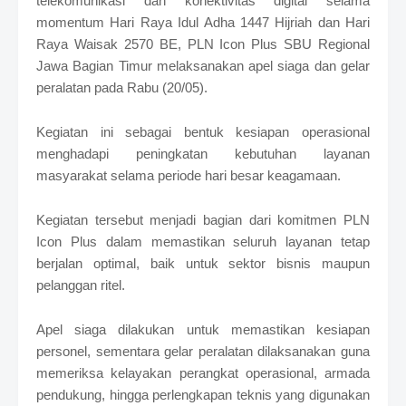
telekomunikasi dan konektivitas digital selama
S
momentum Hari Raya Idul Adha 1447 Hijriah dan Hari
h
r
Raya Waisak 2570 BE, PLN Icon Plus SBU Regional
o
Jawa Bagian Timur melaksanakan apel siaga dan gelar
f
peralatan pada Rabu (20/05).
f
T
e
Kegiatan ini sebagai bentuk kesiapan operasional
m
menghadapi peningkatan kebutuhan layanan
p
masyarakat selama periode hari besar keagamaan.
l
a
t
Kegiatan tersebut menjadi bagian dari komitmen PLN
e
Icon Plus dalam memastikan seluruh layanan tetap
s
berjalan optimal, baik untuk sektor bisnis maupun
pelanggan ritel.
Apel siaga dilakukan untuk memastikan kesiapan
personel, sementara gelar peralatan dilaksanakan guna
memeriksa kelayakan perangkat operasional, armada
pendukung, hingga perlengkapan teknis yang digunakan