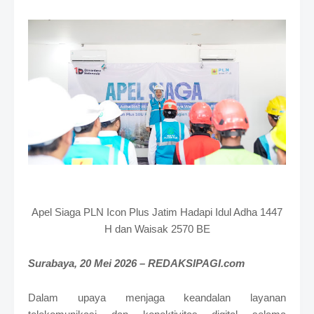
e
m
i
u
m
B
y
R
a
u
s
h
a
n
D
e
Apel Siaga PLN Icon Plus Jatim Hadapi Idul Adha 1447
s
i
H dan Waisak 2570 BE
g
n
Surabaya, 20 Mei 2026 – REDAKSIPAGI.com
W
i
t
Dalam upaya menjaga keandalan layanan
h