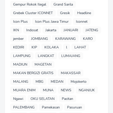
Gempur Rokok Ilegal
Grand Sarila
Grebek Cluster ICONNET
Gresik
Headline
Icon Plus
Icon Plus Jawa Timur
Iconnet
IKN
Indosat
Jakarta
JANUARI
JATENG
jember
JOMBANG
KARAWANG
KARO
KEDIRI
KIP
KOLAKA
l
LAHAT
LAMPUNG
LANGKAT
LUMAJANG
MADIUN
MAGETAN
MAKAN BERGIZI GRATIS
MAKASSAR
MALANG
MBG
MEDAN
Mojokerto
MUARA ENIM
MUNA
NEWS
NGANJUK
Ngawi
OKU SELATAN
Pacitan
PALEMBANG
Pamekasan
Pasuruan