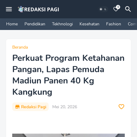
0
Home
Pendidikan
Tekhnologi
Kesehatan
Fashion
Com
Beranda
Perkuat Program Ketahanan
Pangan, Lapas Pemuda
Madiun Panen 40 Kg
Kangkung
Redaksi Pagi
Mei 20, 2026
P
r
e
m