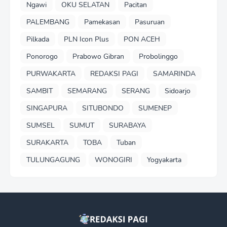
Ngawi
OKU SELATAN
Pacitan
PALEMBANG
Pamekasan
Pasuruan
Pilkada
PLN Icon Plus
PON ACEH
Ponorogo
Prabowo Gibran
Probolinggo
PURWAKARTA
REDAKSI PAGI
SAMARINDA
SAMBIT
SEMARANG
SERANG
Sidoarjo
SINGAPURA
SITUBONDO
SUMENEP
SUMSEL
SUMUT
SURABAYA
SURAKARTA
TOBA
Tuban
TULUNGAGUNG
WONOGIRI
Yogyakarta