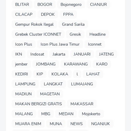
BLITAR
BOGOR
Bojonegoro
CIANJUR
CILACAP
DEPOK
FPPA
Gempur Rokok Ilegal
Grand Sarila
Grebek Cluster ICONNET
Gresik
Headline
Icon Plus
Icon Plus Jawa Timur
Iconnet
IKN
Indosat
Jakarta
JANUARI
JATENG
jember
JOMBANG
KARAWANG
KARO
KEDIRI
KIP
KOLAKA
l
LAHAT
LAMPUNG
LANGKAT
LUMAJANG
MADIUN
MAGETAN
MAKAN BERGIZI GRATIS
MAKASSAR
MALANG
MBG
MEDAN
Mojokerto
MUARA ENIM
MUNA
NEWS
NGANJUK