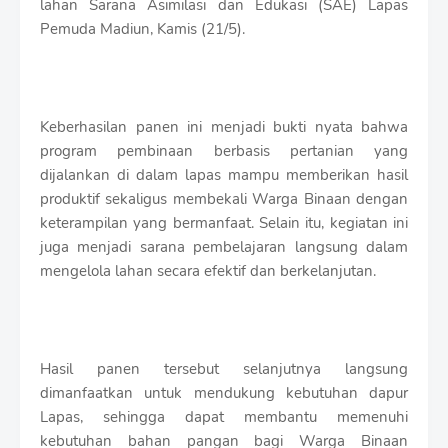
lahan Sarana Asimilasi dan Edukasi (SAE) Lapas
r
o
Pemuda Madiun, Kamis (21/5).
f
f
T
e
m
Keberhasilan panen ini menjadi bukti nyata bahwa
p
program pembinaan berbasis pertanian yang
l
dijalankan di dalam lapas mampu memberikan hasil
a
produktif sekaligus membekali Warga Binaan dengan
t
e
keterampilan yang bermanfaat. Selain itu, kegiatan ini
s
juga menjadi sarana pembelajaran langsung dalam
mengelola lahan secara efektif dan berkelanjutan.
Hasil panen tersebut selanjutnya langsung
dimanfaatkan untuk mendukung kebutuhan dapur
Lapas, sehingga dapat membantu memenuhi
kebutuhan bahan pangan bagi Warga Binaan