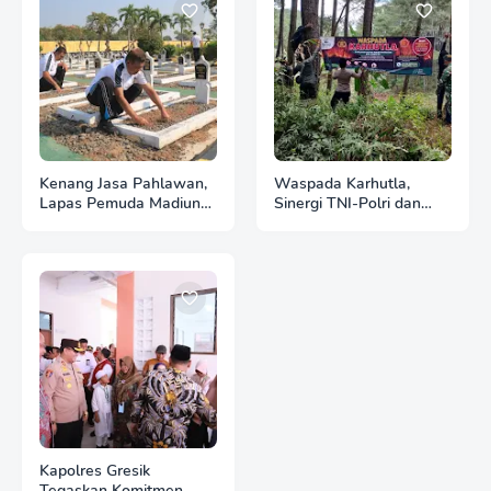
Kenang Jasa Pahlawan,
Waspada Karhutla,
Lapas Pemuda Madiun
Sinergi TNI-Polri dan
Gelar "Aksi Bersih
Perhutani Pasang
Kemerdekaan" di Taman
Banner Imbauan di
Makam Pahlawan
Kawasan Hutan Ngrayun
Kapolres Gresik
Tegaskan Komitmen