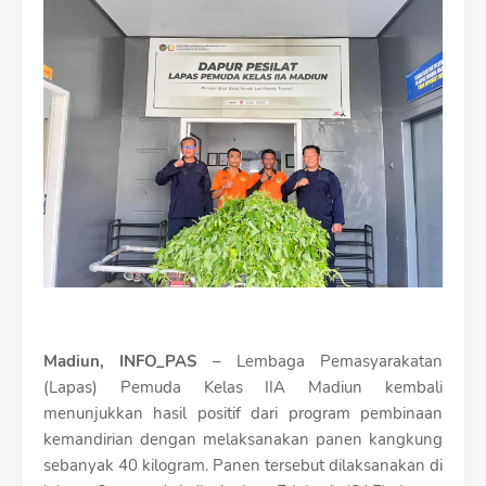
i
u
m
B
y
R
a
u
s
h
a
n
D
e
s
i
g
n
Madiun, INFO_PAS
– Lembaga Pemasyarakatan
W
(Lapas) Pemuda Kelas IIA Madiun kembali
i
menunjukkan hasil positif dari program pembinaan
t
h
kemandirian dengan melaksanakan panen kangkung
S
sebanyak 40 kilogram. Panen tersebut dilaksanakan di
h