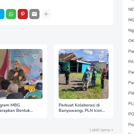
N
NG
Ng
OK
Pa
PA
Pa
Pa
Pi
PL
ogram MBG
Perkuat Kolaborasi di
arapkan Bentuk
Banyuwangi, PLN Icon
PO
erasi Banyuwangi
Plus Intensifkan
g Sehat dan Tangguh
Penataan Jaringan Fiber
Po
Optik demi Infrastruktur
Lebih lama
yang Tertib dan Andal