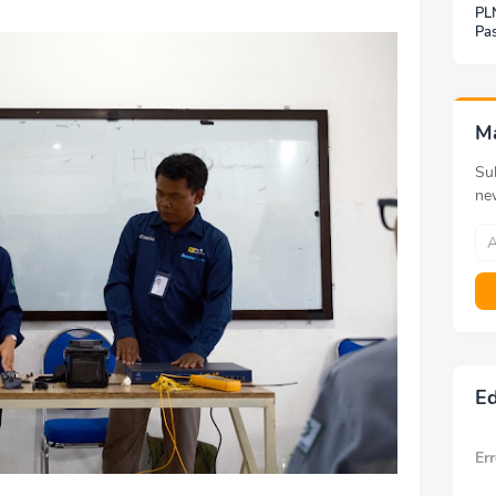
PLN
Pas
Jar
Inf
Be
Pa
M
Sub
ne
Ed
Err