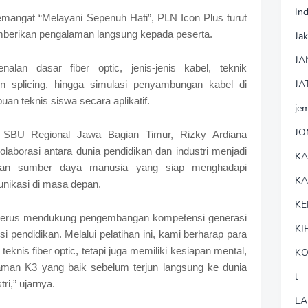
In
emangat “Melayani Sepenuh Hati”, PLN Icon Plus turut
mberikan pengalaman langsung kepada peserta.
Jak
JA
alan dasar fiber optic, jenis-jenis kabel, teknik
JA
on splicing, hingga simulasi penyambungan kabel di
 teknis siswa secara aplikatif.
je
J
SBU Regional Jawa Bagian Timur, Rizky Ardiana
borasi antara dunia pendidikan dan industri menjadi
K
akan sumber daya manusia yang siap menghadapi
K
unikasi di masa depan.
KE
 terus mendukung pengembangan kompetensi generasi
KI
si pendidikan. Melalui pelatihan ini, kami berharap para
nis fiber optic, tetapi juga memiliki kesiapan mental,
KO
haman K3 yang baik sebelum terjun langsung ke dunia
l
i,” ujarnya.
LA