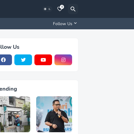
0
Follow Us
llow Us
ending