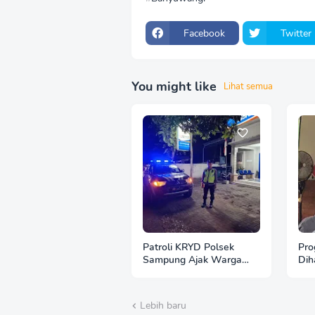
Facebook
Twitter
You might like
Lihat semua
Patroli KRYD Polsek
Pr
Sampung Ajak Warga
Dih
Aktif Jaga Kamtibmas
Gen
dan Waspadai Modus
yan
Kejahatan
Lebih baru