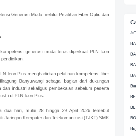
ensi Generasi Muda melalui Pelatihan Fiber Optic dan
Ca
A
m
BA
ompetensi generasi muda terus diperkuat PLN Icon
B
 pendidikan.
B
PLN Icon Plus menghadirkan pelatihan kompetensi fiber
BA
liragung Banyuwangi sebagai bagian dari dukungan
Ba
n dan industri sekaligus pembekalan sebelum peserta
stri di PLN Icon Plus.
BE
BL
a dua hari, mulai 28 hingga 29 April 2026 tersebut
B
nik Jaringan Komputer dan Telekomunikasi (TJKT) SMK
Bo