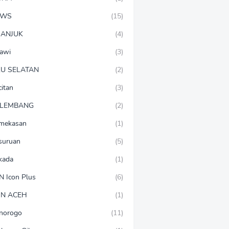
EWS
(15)
ANJUK
(4)
awi
(3)
U SELATAN
(2)
citan
(3)
LEMBANG
(2)
mekasan
(1)
suruan
(5)
lkada
(1)
N Icon Plus
(6)
N ACEH
(1)
norogo
(11)