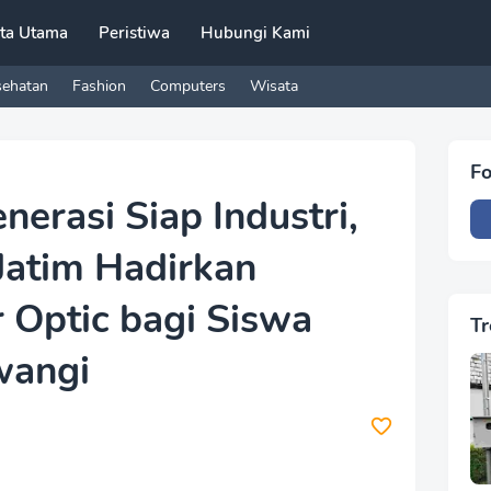
ita Utama
Peristiwa
Hubungi Kami
sehatan
Fashion
Computers
Wisata
Fo
erasi Siap Industri,
Jatim Hadirkan
r Optic bagi Siswa
Tr
wangi