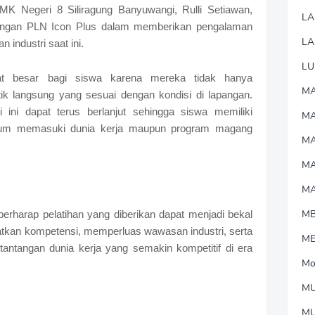
MK Negeri 8 Siliragung Banyuwangi, Rulli Setiawan,
L
ungan PLN Icon Plus dalam memberikan pengalaman
LA
 industri saat ini.
LU
at besar bagi siswa karena mereka tidak hanya
MA
ktik langsung yang sesuai dengan kondisi di lapangan.
 ini dapat terus berlanjut sehingga siswa memiliki
M
elum memasuki dunia kerja maupun program magang
MA
M
M
M
 berharap pelatihan yang diberikan dapat menjadi bekal
tkan kompetensi, memperluas wawasan industri, serta
M
ntangan dunia kerja yang semakin kompetitif di era
Mo
MU
M