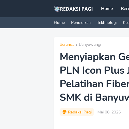
Home
Ber
Home
Pendidikan
Tekhnologi
Ke
Beranda
Banyuwangi
Menyiapkan Gen
PLN Icon Plus 
Pelatihan Fibe
SMK di Banyu
Redaksi Pagi
Mei 08, 2026
P
r