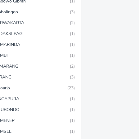
abowo Gibran
(1)
obolinggo
(3)
URWAKARTA
(2)
DAKSI PAGI
(1)
MARINDA
(1)
MBIT
(1)
EMARANG
(2)
RANG
(3)
doarjo
(23)
NGAPURA
(1)
TUBONDO
(1)
MENEP
(1)
MSEL
(1)