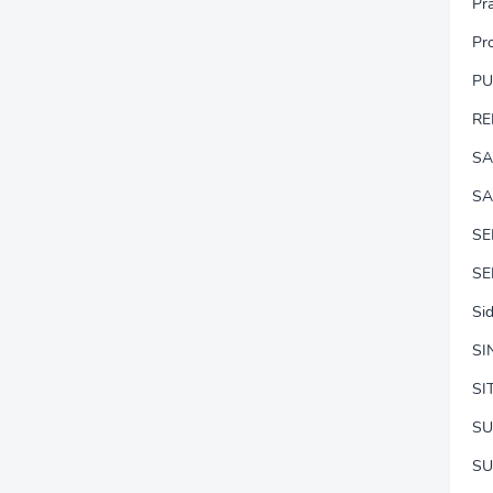
Pr
Pr
P
RE
SA
SA
S
SE
Si
SI
SI
SU
SU