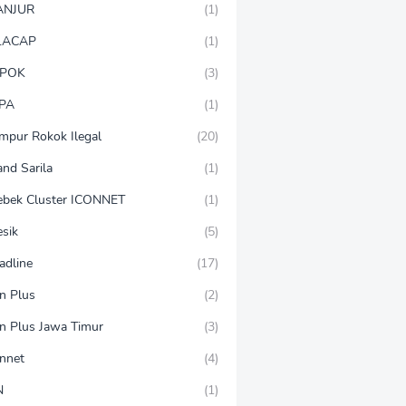
ANJUR
(1)
LACAP
(1)
POK
(3)
PA
(1)
mpur Rokok Ilegal
(20)
and Sarila
(1)
ebek Cluster ICONNET
(1)
esik
(5)
adline
(17)
on Plus
(2)
on Plus Jawa Timur
(3)
onnet
(4)
N
(1)