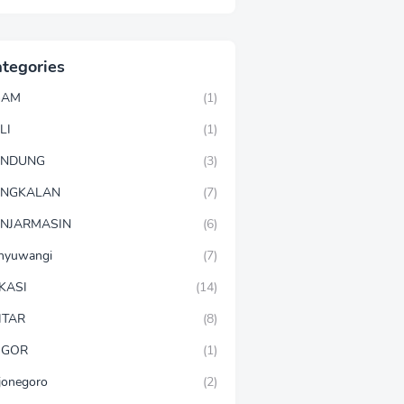
tegories
GAM
(1)
LI
(1)
ANDUNG
(3)
ANGKALAN
(7)
NJARMASIN
(6)
nyuwangi
(7)
KASI
(14)
ITAR
(8)
OGOR
(1)
jonegoro
(2)