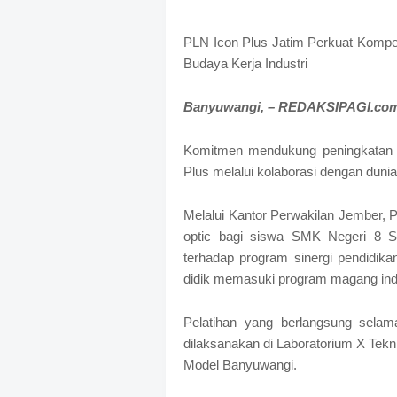
S
h
r
PLN Icon Plus Jatim Perkuat Kompet
o
Budaya Kerja Industri
f
f
Banyuwangi, – REDAKSIPAGI.co
T
e
m
Komitmen mendukung peningkatan k
p
Plus melalui kolaborasi dengan dunia
l
a
t
Melalui Kantor Perwakilan Jember, 
e
optic bagi siswa SMK Negeri 8 Si
s
terhadap program sinergi pendidika
didik memasuki program magang indu
Pelatihan yang berlangsung selam
dilaksanakan di Laboratorium X Tek
Model Banyuwangi.