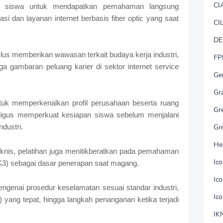
CI
gi siswa untuk mendapatkan pemahaman langsung
si dan layanan internet berbasis fiber optic yang saat
CI
DE
lus memberikan wawasan terkait budaya kerja industri,
FP
ga gambaran peluang karier di sektor internet service
Ge
Gr
ntuk memperkenalkan profil perusahaan beserta ruang
Gr
aligus memperkuat kesiapan siswa sebelum menjalani
Gr
ndustri.
He
knis, pelatihan juga menitikberatkan pada pemahaman
Ic
K3) sebagai dasar penerapan saat magang.
Ic
enai prosedur keselamatan sesuai standar industri,
Ic
) yang tepat, hingga langkah penanganan ketika terjadi
IK