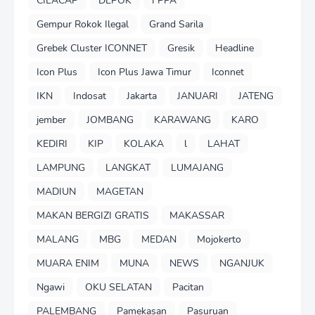
CILACAP
DEPOK
FPPA
Gempur Rokok Ilegal
Grand Sarila
Grebek Cluster ICONNET
Gresik
Headline
Icon Plus
Icon Plus Jawa Timur
Iconnet
IKN
Indosat
Jakarta
JANUARI
JATENG
jember
JOMBANG
KARAWANG
KARO
KEDIRI
KIP
KOLAKA
l
LAHAT
LAMPUNG
LANGKAT
LUMAJANG
MADIUN
MAGETAN
MAKAN BERGIZI GRATIS
MAKASSAR
MALANG
MBG
MEDAN
Mojokerto
MUARA ENIM
MUNA
NEWS
NGANJUK
Ngawi
OKU SELATAN
Pacitan
PALEMBANG
Pamekasan
Pasuruan