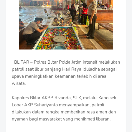
m
B
y
R
a
u
s
h
a
n
D
BLITAR – Polres Blitar Polda Jatim intensif melakukan
e
s
patroli saat libur panjang Hari Raya Iduladha sebagai
i
upaya meningkatkan keamanan terlebih di area
g
wisata.
n
W
i
Kapolres Blitar AKBP Rivanda, S.I.K, melalui Kapolsek
t
Lobar AKP Suhariyanto menyampaikan, patroli
h
dilakukan dalam rangka memberikan rasa aman dan
S
h
nyaman bagi masyarakat yang menikmati liburan.
r
o