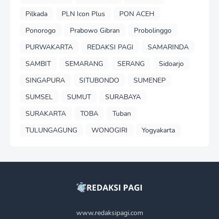
Pilkada
PLN Icon Plus
PON ACEH
Ponorogo
Prabowo Gibran
Probolinggo
PURWAKARTA
REDAKSI PAGI
SAMARINDA
SAMBIT
SEMARANG
SERANG
Sidoarjo
SINGAPURA
SITUBONDO
SUMENEP
SUMSEL
SUMUT
SURABAYA
SURAKARTA
TOBA
Tuban
TULUNGAGUNG
WONOGIRI
Yogyakarta
www.redaksipagi.com