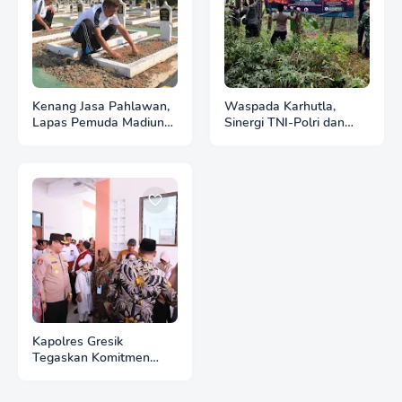
Kenang Jasa Pahlawan,
Waspada Karhutla,
Lapas Pemuda Madiun
Sinergi TNI-Polri dan
Gelar "Aksi Bersih
Perhutani Pasang
Kemerdekaan" di Taman
Banner Imbauan di
Makam Pahlawan
Kawasan Hutan Ngrayun
Kapolres Gresik
Tegaskan Komitmen
Polri Dukung Pendidikan
Berkualitas