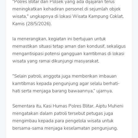
"Polres Blitar dan Polsek yang ada dijajaran terus
f
meningkatkan kehadiran personel di sejumlah objek
f
T
wisata," ungkapnya di lokasi Wisata Kampung Coklat,
e
Kamis (28/5/2026).
m
p
l
Ia menerangkan, kegiatan ini bertujuan untuk
a
memastikan situasi tetap aman dan kondusif, sekaligus
t
mengantisipasi potensi gangguan kamtibmas di lokasi
e
wisata yang ramai dikunjungi masyarakat.
s
"Selain patroli, anggota juga memberikan imbauan
kamtibmas kepada pengunjung agar selalu berhati-
hati serta menjaga barang bawaannya,” ujarnya.
Sementara itu, Kasi Humas Polres Blitar, Aiptu Muheni
mengatakan dalam patroli tersebut petugas juga
mengimbau kepada para pengelola wisata untuk
bersama-sama menjaga keselamatan pengunjung.