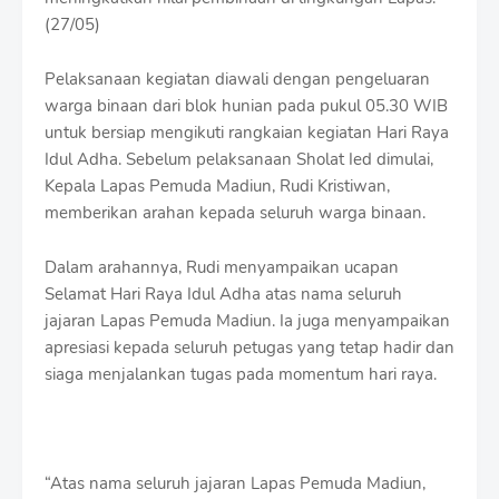
r
(27/05)
o
f
f
Pelaksanaan kegiatan diawali dengan pengeluaran
T
warga binaan dari blok hunian pada pukul 05.30 WIB
e
untuk bersiap mengikuti rangkaian kegiatan Hari Raya
m
p
Idul Adha. Sebelum pelaksanaan Sholat Ied dimulai,
l
Kepala Lapas Pemuda Madiun, Rudi Kristiwan,
a
memberikan arahan kepada seluruh warga binaan.
t
e
s
Dalam arahannya, Rudi menyampaikan ucapan
Selamat Hari Raya Idul Adha atas nama seluruh
jajaran Lapas Pemuda Madiun. Ia juga menyampaikan
apresiasi kepada seluruh petugas yang tetap hadir dan
siaga menjalankan tugas pada momentum hari raya.
“Atas nama seluruh jajaran Lapas Pemuda Madiun,