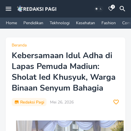
0
Home
Pendidikan
Tekhnologi
Kesehatan
Fashion
Com
Beranda
Kebersamaan Idul Adha di
Lapas Pemuda Madiun:
Sholat Ied Khusyuk, Warga
Binaan Senyum Bahagia
Redaksi Pagi
Mei 26, 2026
P
r
e
m