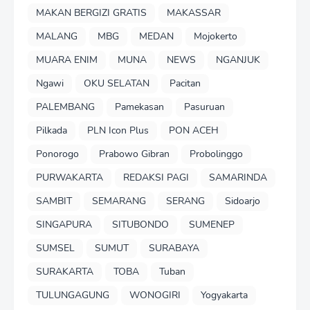
MAKAN BERGIZI GRATIS
MAKASSAR
MALANG
MBG
MEDAN
Mojokerto
MUARA ENIM
MUNA
NEWS
NGANJUK
Ngawi
OKU SELATAN
Pacitan
PALEMBANG
Pamekasan
Pasuruan
Pilkada
PLN Icon Plus
PON ACEH
Ponorogo
Prabowo Gibran
Probolinggo
PURWAKARTA
REDAKSI PAGI
SAMARINDA
SAMBIT
SEMARANG
SERANG
Sidoarjo
SINGAPURA
SITUBONDO
SUMENEP
SUMSEL
SUMUT
SURABAYA
SURAKARTA
TOBA
Tuban
TULUNGAGUNG
WONOGIRI
Yogyakarta