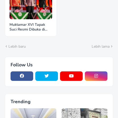
Muktamar XVI Tapak
Suci Resmi Dibuka di
Semarang, Kapolri
Terima Anugerah
Anggota KKapolri
Lebih baru
Lebih lama
Dukung Dialog
Penyusunan RUU
Ketenagakerjaan, Siap
Jadi Jembatan Aspirasi
Follow Us
Buruhehormatan
Trending