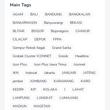
Main Tags
AGAM
BALI
BANDUNG
BANGKALAN
BANJARMASIN
Banyuwangi
BEKASI
BLITAR
BOGOR
Bojonegoro
CIANJUR
CILACAP
DEPOK
FPPA
Gempur Rokok Ilegal
Grand Sarila
Grebek Cluster ICONNET
Gresik
Headline
Icon Plus
Icon Plus Jawa Timur
Iconnet
IKN
Indosat
Jakarta
JANUARI
JATENG
jember
JOMBANG
KARAWANG
KARO
KEDIRI
KIP
KOLAKA
l
LAHAT
LAMPUNG
LANGKAT
LUMAJANG
MADIUN
MAGETAN