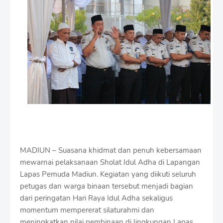
i
u
m
B
y
R
a
u
s
h
a
n
D
e
s
i
MADIUN – Suasana khidmat dan penuh kebersamaan
g
n
mewarnai pelaksanaan Sholat Idul Adha di Lapangan
W
Lapas Pemuda Madiun. Kegiatan yang diikuti seluruh
i
petugas dan warga binaan tersebut menjadi bagian
t
dari peringatan Hari Raya Idul Adha sekaligus
h
S
momentum mempererat silaturahmi dan
h
meningkatkan nilai pembinaan di lingkungan Lapas.