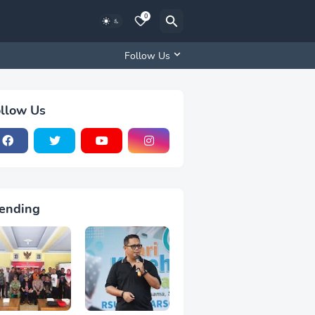
0
Follow Us
llow Us
ending