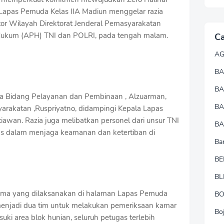
Lapas Pemuda Kelas IIA Madiun menggelar razia
 Wilayah Direktorat Jenderal Pemasyarakatan
Hukum (APH) TNI dan POLRI, pada tengah malam.
Ca
A
BA
B
la Bidang Pelayanan dan Pembinaan , Alzuarman,
B
rakatan ,Ruspriyatno, didampingi Kepala Lapas
iawan. Razia juga melibatkan personel dari unsur TNI
BA
as dalam menjaga keamanan dan ketertiban di
Ba
BE
BL
sama yang dilaksanakan di halaman Lapas Pemuda
B
 menjadi dua tim untuk melakukan pemeriksaan kamar
Bo
ki area blok hunian, seluruh petugas terlebih