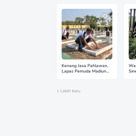
Kenang Jasa Pahlawan,
Was
Lapas Pemuda Madiun
Sin
Gelar "Aksi Bersih
Per
Kemerdekaan" di Taman
Imb
Makam Pahlawan
Hut
Lebih baru