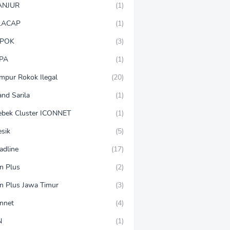
ANJUR
(1)
LACAP
(1)
POK
(3)
PA
(1)
mpur Rokok Ilegal
(20)
and Sarila
(1)
ebek Cluster ICONNET
(1)
esik
(5)
adline
(17)
on Plus
(2)
on Plus Jawa Timur
(3)
onnet
(4)
N
(1)