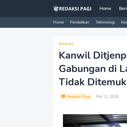
Home
Ber
Home
Pendidikan
Tekhnologi
Ke
Beranda
Kanwil Ditjenp
Gabungan di L
Tidak Ditemuk
Redaksi Pagi
Mei 22, 2026
P
r
e
m
i