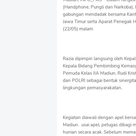
o
(Handphone, Pungli dan Narkoba), 
f
gabungan mendadak bersama Kantor
f
Jawa Timur serta Aparat Penegak 
T
e
(22/05) malam
m
p
l
a
t
Razia dipimpin langsung oleh Kepa
e
Kepala Bidang Pembimbing Kemasya
s
Pemuda Kelas IIA Madiun, Rudi Krist
dan POLRI sebagai bentuk sinergit
lingkungan pemasyarakatan.
Kegiatan diawali dengan apel ber
Madiun. usai apel, petugas dibagi
hunian secara acak. Sebelum memasu