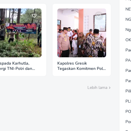
N
NG
Ng
OK
Pa
PA
pada Karhutla,
Kapolres Gresik
ergi TNI-Polri dan
Tegaskan Komitmen Polri
Pa
hutani Pasang Banner
Dukung Pendidikan
auan di Kawasan
Berkualitas
Pa
an Ngrayun
Lebih lama
Pi
PL
PO
Po