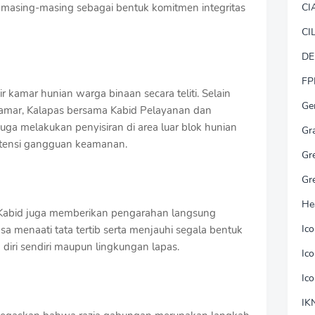
CI
asing-masing sebagai bentuk komitmen integritas
CI
DE
FP
 kamar hunian warga binaan secara teliti. Selain
Ge
amar, Kalapas bersama Kabid Pelayanan dan
uga melakukan penyisiran di area luar blok hunian
Gr
otensi gangguan keamanan.
Gr
Gr
He
an Kabid juga memberikan pengarahan langsung
Ic
a menaati tata tertib serta menjauhi segala bentuk
iri sendiri maupun lingkungan lapas.
Ic
Ic
IK