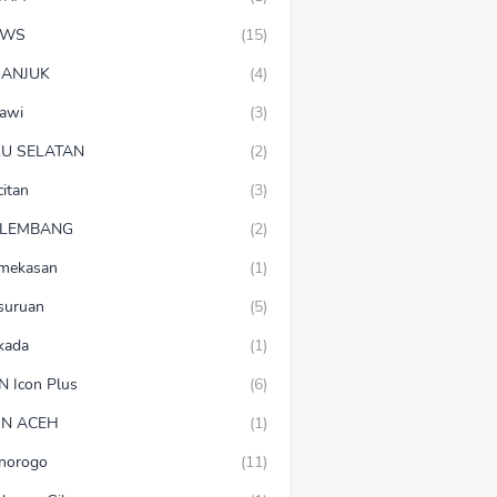
EWS
(15)
ANJUK
(4)
awi
(3)
U SELATAN
(2)
citan
(3)
LEMBANG
(2)
mekasan
(1)
suruan
(5)
lkada
(1)
N Icon Plus
(6)
N ACEH
(1)
norogo
(11)