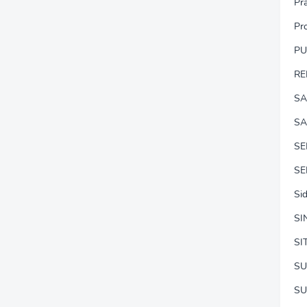
Pr
Pr
P
RE
SA
SA
S
SE
Si
SI
SI
SU
SU