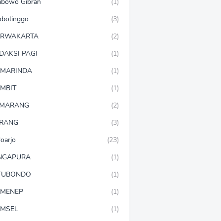
abowo Gibran
(1)
obolinggo
(3)
URWAKARTA
(2)
DAKSI PAGI
(1)
MARINDA
(1)
MBIT
(1)
EMARANG
(2)
RANG
(3)
doarjo
(23)
NGAPURA
(1)
TUBONDO
(1)
MENEP
(1)
MSEL
(1)