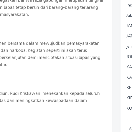
negaskan bahwa razia gabungan merupakan langkah
In
lapas tetap bersih dari barang-barang terlarang
emasyarakatan.
Jak
JA
JA
itmen bersama dalam mewujudkan pemasyarakatan
je
dan narkoba. Kegiatan seperti ini akan terus
J
berkelanjutan demi menciptakan situasi lapas yang
tno.
K
K
KE
iun, Rudi Kristiawan, menekankan kepada seluruh
KI
gritas dan meningkatkan kewaspadaan dalam
KO
l
LA