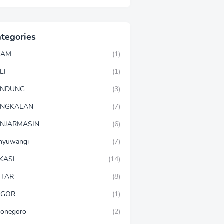
tegories
GAM
(1)
LI
(1)
ANDUNG
(3)
ANGKALAN
(7)
NJARMASIN
(6)
nyuwangi
(7)
KASI
(14)
ITAR
(8)
OGOR
(1)
jonegoro
(2)