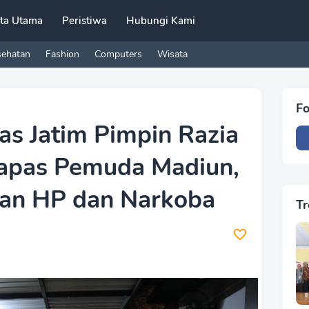
ita Utama
Peristiwa
Hubungi Kami
sehatan
Fashion
Computers
Wisata
Fo
as Jatim Pimpin Razia
apas Pemuda Madiun,
an HP dan Narkoba
Tr