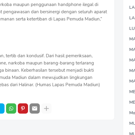
narkoba maupun penggunaan handphone ilegal di
L
t pengawasan dan bersinergi dengan seluruh aparat
LA
anan serta ketertiban di Lapas Pemuda Madiun,”
LU
MA
M
 tertib dan kondusif. Dari hasil pemeriksaan,
MA
ne, narkoba maupun barang-barang terlarang
a binaan. Keberhasilan tersebut menjadi bukti
M
emuda Madiun dalam mewujudkan lingkungan
M
ebas dari Halinar. (Humas Lapas Pemuda Madiun)
M
M
Mo
MU
M