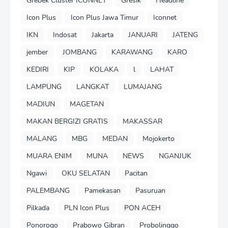
Grebek Cluster ICONNET
Gresik
Headline
Icon Plus
Icon Plus Jawa Timur
Iconnet
IKN
Indosat
Jakarta
JANUARI
JATENG
jember
JOMBANG
KARAWANG
KARO
KEDIRI
KIP
KOLAKA
l
LAHAT
LAMPUNG
LANGKAT
LUMAJANG
MADIUN
MAGETAN
MAKAN BERGIZI GRATIS
MAKASSAR
MALANG
MBG
MEDAN
Mojokerto
MUARA ENIM
MUNA
NEWS
NGANJUK
Ngawi
OKU SELATAN
Pacitan
PALEMBANG
Pamekasan
Pasuruan
Pilkada
PLN Icon Plus
PON ACEH
Ponorogo
Prabowo Gibran
Probolinggo