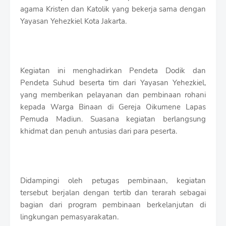
S
agama Kristen dan Katolik yang bekerja sama dengan
h
Yayasan Yehezkiel Kota Jakarta.
r
o
f
f
T
Kegiatan ini menghadirkan Pendeta Dodik dan
e
m
Pendeta Suhud beserta tim dari Yayasan Yehezkiel,
p
yang memberikan pelayanan dan pembinaan rohani
l
kepada Warga Binaan di Gereja Oikumene Lapas
a
Pemuda Madiun. Suasana kegiatan berlangsung
t
e
khidmat dan penuh antusias dari para peserta.
s
Didampingi oleh petugas pembinaan, kegiatan
tersebut berjalan dengan tertib dan terarah sebagai
bagian dari program pembinaan berkelanjutan di
lingkungan pemasyarakatan.