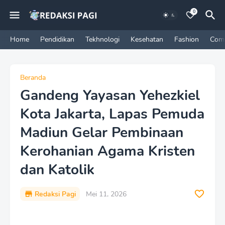
0
Home
Pendidikan
Tekhnologi
Kesehatan
Fashion
Com
Beranda
Gandeng Yayasan Yehezkiel
Kota Jakarta, Lapas Pemuda
Madiun Gelar Pembinaan
Kerohanian Agama Kristen
dan Katolik
Redaksi Pagi
Mei 11, 2026
P
r
e