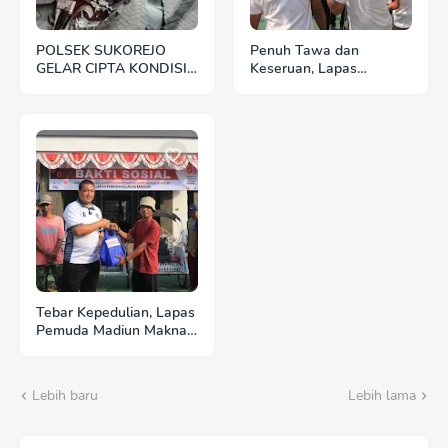
POLSEK SUKOREJO
Penuh Tawa dan
GELAR CIPTA KONDISI
Keseruan, Lapas
ANTISIPASI BALAP
Pemuda Madiun Gelar
LIAR DAN PREMANISME
Perlombaan Tradisional
HUT Ke-81 RI
Tebar Kepedulian, Lapas
Pemuda Madiun Maknai
Kemerdekaan melalui
Bakti Sosial HUT Ke-81
RI
Lebih baru
Lebih lama