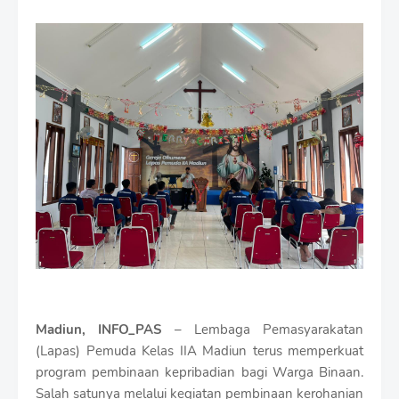
m
i
u
m
B
y
R
a
u
s
h
a
n
D
e
s
i
g
n
Madiun, INFO_PAS
– Lembaga Pemasyarakatan
W
(Lapas) Pemuda Kelas IIA Madiun terus memperkuat
i
program pembinaan kepribadian bagi Warga Binaan.
t
h
Salah satunya melalui kegiatan pembinaan kerohanian