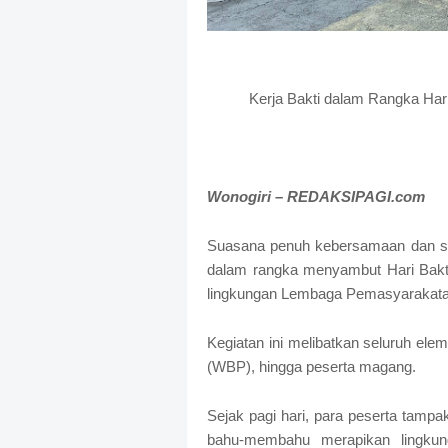
S
h
r
o
f
Kerja Bakti dalam Rangka Har
f
T
e
m
p
Wonogiri – REDAKSIPAGI.com
l
a
t
Suasana penuh kebersamaan dan se
e
dalam rangka menyambut Hari Bakt
s
lingkungan Lembaga Pemasyarakatan
Kegiatan ini melibatkan seluruh el
(WBP), hingga peserta magang.
Sejak pagi hari, para peserta tamp
bahu-membahu merapikan lingkun