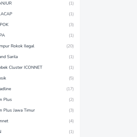
ANJUR
(1)
LACAP
(1)
POK
(3)
PA
(1)
mpur Rokok Ilegal
(20)
and Sarila
(1)
ebek Cluster ICONNET
(1)
esik
(5)
adline
(17)
on Plus
(2)
on Plus Jawa Timur
(3)
onnet
(4)
N
(1)