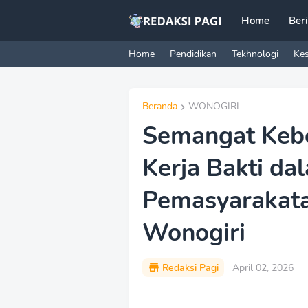
Home
Ber
Home
Pendidikan
Tekhnologi
Ke
Beranda
WONOGIRI
Semangat Keb
Kerja Bakti da
Pemasyarakata
Wonogiri
Redaksi Pagi
April 02, 2026
P
r