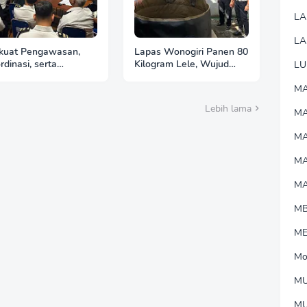
L
LA
kuat Pengawasan,
Lapas Wonogiri Panen 80
rdinasi, serta
Kilogram Lele, Wujud
LU
ingkatan kualitas
Nyata Pembinaan
aksanaan tugas,
Kemandirian dan
MA
as Wonogiri Gelar
Ketahanan Pangan
Lebih lama
M
at Anev
MA
M
M
M
M
Mo
MU
M