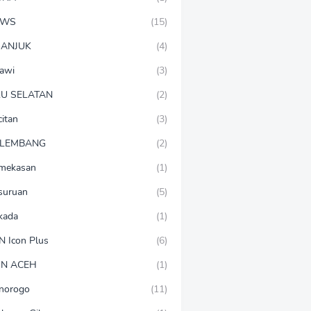
EWS
(15)
ANJUK
(4)
awi
(3)
U SELATAN
(2)
citan
(3)
LEMBANG
(2)
mekasan
(1)
suruan
(5)
lkada
(1)
N Icon Plus
(6)
N ACEH
(1)
norogo
(11)