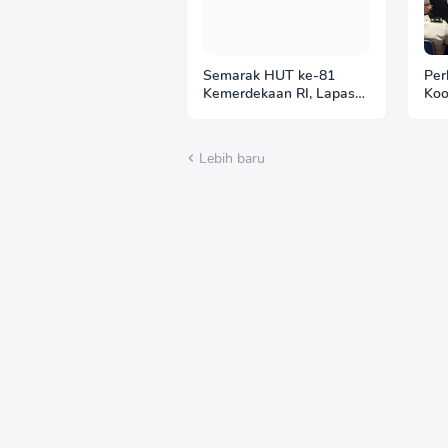
Semarak HUT ke-81
Per
Kemerdekaan RI, Lapas
Koo
Wonogiri Gelar Tracing
pen
TBC dan Pemeriksaan X-
pel
Ray bagi Warga Binaan
Lap
Lebih baru
Pemasyarakatan
Rap