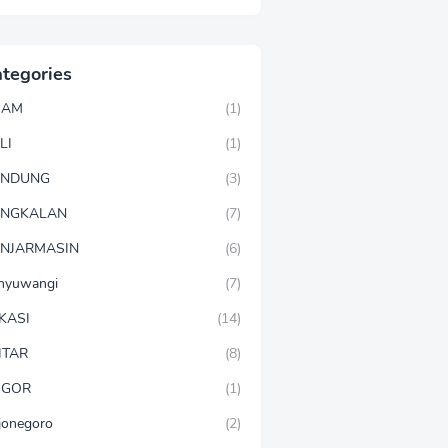
tegories
GAM
(1)
LI
(1)
ANDUNG
(3)
ANGKALAN
(7)
NJARMASIN
(6)
nyuwangi
(7)
KASI
(14)
ITAR
(8)
OGOR
(1)
jonegoro
(2)