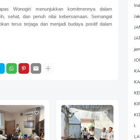
In
Lapas Wonogiri menunjukkan komitmennya dalam
Jak
ih, sehat, dan penuh nilai kebersamaan. Semangat
pkan terus terjaga dan menjadi budaya positif dalam
JA
JA
je
J
K
K
KE
KI
KO
l
LA