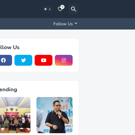
0
Follow Us
llow Us
ending