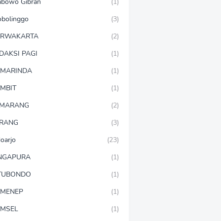
abowo Gibran
(1)
obolinggo
(3)
URWAKARTA
(2)
DAKSI PAGI
(1)
MARINDA
(1)
MBIT
(1)
EMARANG
(2)
RANG
(3)
doarjo
(23)
NGAPURA
(1)
TUBONDO
(1)
MENEP
(1)
MSEL
(1)