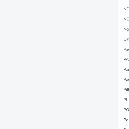
N
NG
Ng
OK
Pa
PA
Pa
Pa
Pi
PL
PO
Po