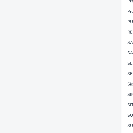
Pr
Pr
P
RE
SA
SA
S
SE
Si
SI
SI
SU
SU