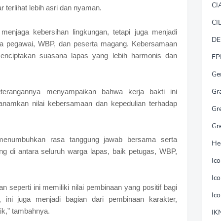
CI
 terlihat lebih asri dan nyaman.
CI
 menjaga kebersihan lingkungan, tetapi juga menjadi
DE
ra pegawai, WBP, dan peserta magang. Kebersamaan
enciptakan suasana lapas yang lebih harmonis dan
FP
Ge
Gr
terangannya menyampaikan bahwa kerja bakti ini
namkan nilai kebersamaan dan kepedulian terhadap
Gr
Gr
in menumbuhkan rasa tanggung jawab bersama serta
He
 di antara seluruh warga lapas, baik petugas, WBP,
Ic
Ic
seperti ini memiliki nilai pembinaan yang positif bagi
Ic
 ini juga menjadi bagian dari pembinaan karakter,
aik,” tambahnya.
IK