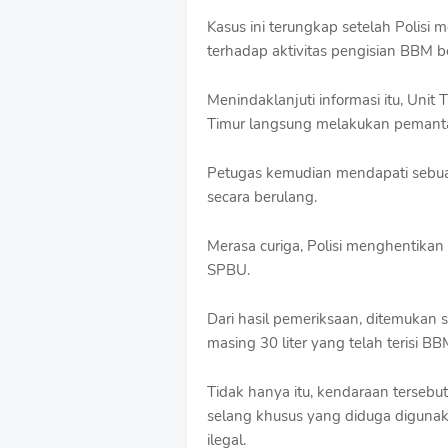
o
Kasus ini terungkap setelah Polisi
f
terhadap aktivitas pengisian BBM be
f
T
e
Menindaklanjuti informasi itu, Unit
m
Timur langsung melakukan pemanta
p
l
a
Petugas kemudian mendapati sebuah
t
secara berulang.
e
s
Merasa curiga, Polisi menghentikan 
SPBU.
Dari hasil pemeriksaan, ditemukan 
masing 30 liter yang telah terisi BBM
Tidak hanya itu, kendaraan tersebut
selang khusus yang diduga digun
ilegal.