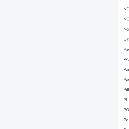
N
NG
Ng
OK
Pa
PA
Pa
Pa
Pi
PL
PO
Po