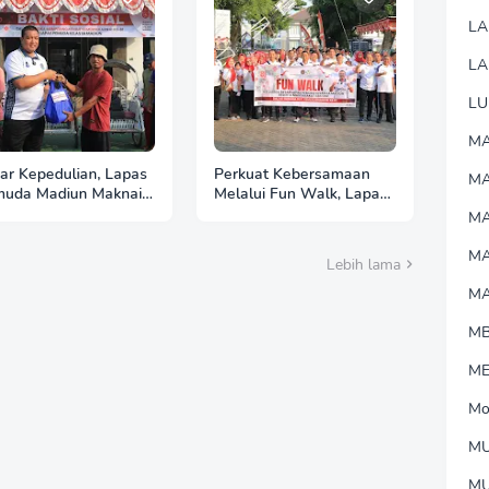
L
LA
LU
MA
ar Kepedulian, Lapas
Perkuat Kebersamaan
M
uda Madiun Maknai
Melalui Fun Walk, Lapas
erdekaan melalui
Pemuda Madiun Satukan
MA
ti Sosial HUT Ke-81
Langkah Semarakkan
HUT Ke-81 RI
M
Lebih lama
M
M
M
Mo
MU
M