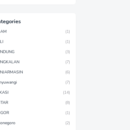
tegories
GAM
(1)
LI
(1)
ANDUNG
(3)
ANGKALAN
(7)
NJARMASIN
(6)
nyuwangi
(7)
KASI
(14)
ITAR
(8)
OGOR
(1)
jonegoro
(2)