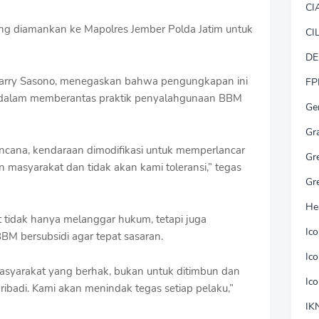
CI
ung diamankan ke Mapolres Jember Polda Jatim untuk
CI
DE
a Harry Sasono, menegaskan bahwa pengungkapan ini
FP
n dalam memberantas praktik penyalahgunaan BBM
Ge
Gr
ncana, kendaraan dimodifikasi untuk memperlancar
Gr
n masyarakat dan tidak akan kami toleransi,” tegas
Gr
He
 tidak hanya melanggar hukum, tetapi juga
Ic
BM bersubsidi agar tepat sasaran.
Ic
asyarakat yang berhak, bukan untuk ditimbun dan
Ic
ribadi. Kami akan menindak tegas setiap pelaku,”
IK