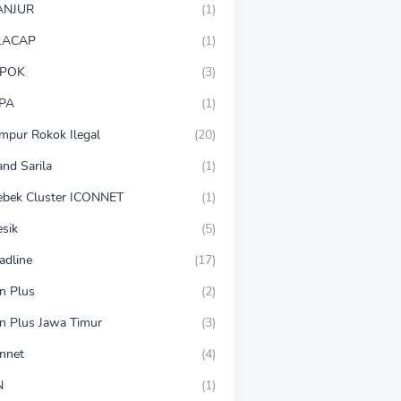
ANJUR
(1)
LACAP
(1)
POK
(3)
PA
(1)
mpur Rokok Ilegal
(20)
and Sarila
(1)
ebek Cluster ICONNET
(1)
esik
(5)
adline
(17)
on Plus
(2)
on Plus Jawa Timur
(3)
onnet
(4)
N
(1)