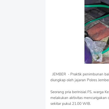
u
m
B
y
R
a
u
s
h
a
n
D
e
s
i
g
JEMBER - Praktik penimbunan baha
n
diungkap oleh jajaran Polres Jembe
W
i
t
Seorang pria berinisial FS, warga 
h
melakukan aktivitas mencurigakan
S
sekitar pukul 21.00 WIB.
h
r