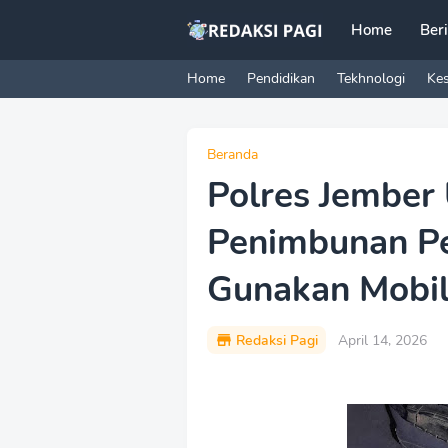
Home
Ber
Home
Pendidikan
Tekhnologi
Ke
Beranda
Polres Jember
Penimbunan Pe
Gunakan Mobil
Redaksi Pagi
April 14, 2026
P
r
e
m
i