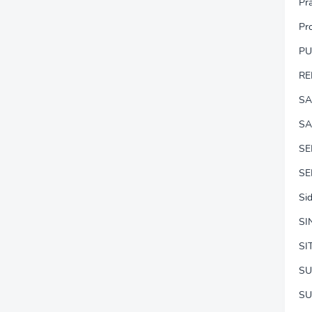
Pr
Pr
P
RE
SA
SA
S
SE
Si
SI
SI
SU
SU