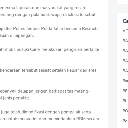
 menerima laporan dari masyarakat yang resah
rulang dengan pola tidak wajar di lokasi tersebut.
Ca
 Tipidter Polres Jember Polda Jatim bersama Resmob
A
uan di lapangan.
BA
 mobil Suzuki Carry melakukan pengisian pertalite
B
B
kendaraan tersebut sesaat setelah keluar dari area
BA
Ba
sebanyak delapan jerigen berkapasitas masing-
BE
 jenis pertalite.
BL
B
 juga telah dimodifikasi dengan pompa air serta
akan untuk menyedot dan memindahkan BBM secara
Bo