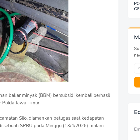
PO
GE
SO
BE
DE
KE
G
M
Sub
ne
n bakar minyak (BBM) bersubsidi kembali berhasil
r Polda Jawa Timur.
Ed
Kecamatan Silo, diamankan petugas saat kedapatan
 di sebuah SPBU pada Minggu (13/4/2026) malam
Err