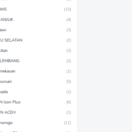
EWS
(15)
ANJUK
(4)
awi
(3)
U SELATAN
(2)
citan
(3)
LEMBANG
(2)
mekasan
(1)
suruan
(5)
lkada
(1)
N Icon Plus
(6)
N ACEH
(1)
norogo
(11)