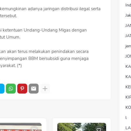
In
kemungkinan adanya jaringan distribusi ilegal serta
Jak
 tersebut.
JA
uai ketentuan Undang-Undang Migas dengan
JA
ntut Umum.
je
kan akan terus melakukan penindakan secara
J
 penyimpangan BBM bersubsidi guna menjaga
arakat. (*)
K
K
KE
KI
KO
l
LA