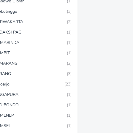
abowo Gibran
(1)
obolinggo
(3)
URWAKARTA
(2)
DAKSI PAGI
(1)
MARINDA
(1)
MBIT
(1)
EMARANG
(2)
RANG
(3)
doarjo
(23)
NGAPURA
(1)
TUBONDO
(1)
MENEP
(1)
MSEL
(1)