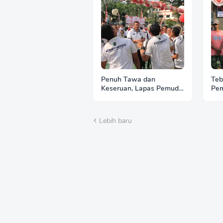
Penuh Tawa dan
Teb
Keseruan, Lapas Pemuda
Pem
Madiun Gelar
Kem
Perlombaan Tradisional
Bak
HUT Ke-81 RI
RI
Lebih baru