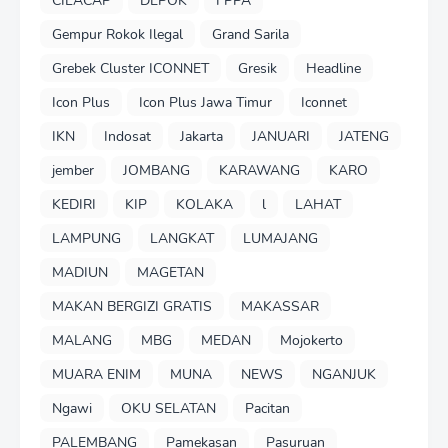
CILACAP
DEPOK
FPPA
Gempur Rokok Ilegal
Grand Sarila
Grebek Cluster ICONNET
Gresik
Headline
Icon Plus
Icon Plus Jawa Timur
Iconnet
IKN
Indosat
Jakarta
JANUARI
JATENG
jember
JOMBANG
KARAWANG
KARO
KEDIRI
KIP
KOLAKA
l
LAHAT
LAMPUNG
LANGKAT
LUMAJANG
MADIUN
MAGETAN
MAKAN BERGIZI GRATIS
MAKASSAR
MALANG
MBG
MEDAN
Mojokerto
MUARA ENIM
MUNA
NEWS
NGANJUK
Ngawi
OKU SELATAN
Pacitan
PALEMBANG
Pamekasan
Pasuruan