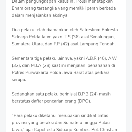
Dalam pengungkapan kasus ini, Polisi menetapkan
f
Enam orang tersangka yang memiliki peran berbeda
f
T
dalam menjalankan aksinya.
e
m
Dua pelaku telah diamankan oleh Satreskrim Polresta
p
l
Sidoarjo Polda Jatim yakni T.S (36) asal Simalungun,
a
Sumatera Utara, dan F.P (42) asal Lampung Tengah.
t
e
Sementara tiga pelaku lainnya, yakni A.B.R (40), A.W
s
(32), dan M.J.A (28) saat ini menjalani penahanan di
Polres Purwakarta Polda Jawa Barat atas perkara
serupa.
Sedangkan satu pelaku berinisial B.P.B (24) masih
berstatus daftar pencarian orang (DPO).
"Para pelaku diketahui merupakan sindikat lintas
provinsi yang beraksi dari Sumatera hingga Pulau
Jawa," ujar Kapolresta Sidoarjo Kombes. Pol. Christian