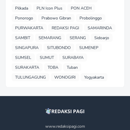
Pilkada
PLN Icon Plus
PON ACEH
Ponorogo
Prabowo Gibran
Probolinggo
PURWAKARTA
REDAKSI PAGI
SAMARINDA
SAMBIT
SEMARANG
SERANG
Sidoarjo
SINGAPURA
SITUBONDO
SUMENEP
SUMSEL
SUMUT
SURABAYA
SURAKARTA
TOBA
Tuban
TULUNGAGUNG
WONOGIRI
Yogyakarta
www.redaksipagi.com