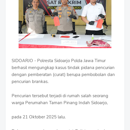
m
B
y
R
a
u
s
h
a
n
D
SIDOARJO - Polresta Sidoarjo Polda Jawa Timur
e
s
berhasil mengungkap kasus tindak pidana pencurian
i
dengan pemberatan (curat) berupa pembobolan dan
g
pencurian brankas.
n
W
i
Pencurian tersebut terjadi di rumah salah seorang
t
warga Perumahan Taman Pinang Indah Sidoarjo,
h
S
h
pada 21 Oktober 2025 lalu.
r
o