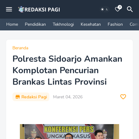
0
Home
Pendidikan
Tekhnologi
Kesehatan
Fashion
Com
Beranda
Polresta Sidoarjo Amankan
Komplotan Pencurian
Brankas Lintas Provinsi
Redaksi Pagi
Maret 04, 2026
P
r
e
m
i
u