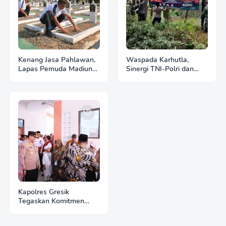
Kenang Jasa Pahlawan,
Waspada Karhutla,
Lapas Pemuda Madiun
Sinergi TNI-Polri dan
Gelar "Aksi Bersih
Perhutani Pasang
Kemerdekaan" di Taman
Banner Imbauan di
Makam Pahlawan
Kawasan Hutan Ngrayun
Kapolres Gresik
Tegaskan Komitmen
Polri Dukung Pendidikan
Berkualitas