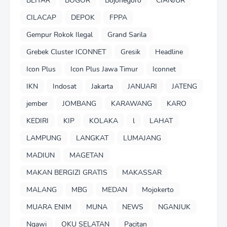
BLITAR
BOGOR
Bojonegoro
CIANJUR
CILACAP
DEPOK
FPPA
Gempur Rokok Ilegal
Grand Sarila
Grebek Cluster ICONNET
Gresik
Headline
Icon Plus
Icon Plus Jawa Timur
Iconnet
IKN
Indosat
Jakarta
JANUARI
JATENG
jember
JOMBANG
KARAWANG
KARO
KEDIRI
KIP
KOLAKA
l
LAHAT
LAMPUNG
LANGKAT
LUMAJANG
MADIUN
MAGETAN
MAKAN BERGIZI GRATIS
MAKASSAR
MALANG
MBG
MEDAN
Mojokerto
MUARA ENIM
MUNA
NEWS
NGANJUK
Ngawi
OKU SELATAN
Pacitan