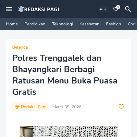
0
Home
Pendidikan
Tekhnologi
Kesehatan
Fashion
Com
Beranda
Polres Trenggalek dan
Bhayangkari Berbagi
Ratusan Menu Buka Puasa
Gratis
Redaksi Pagi
Maret 09, 2026
P
r
e
m