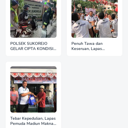
POLSEK SUKOREJO
Penuh Tawa dan
GELAR CIPTA KONDISI
Keseruan, Lapas
ANTISIPASI BALAP
Pemuda Madiun Gelar
LIAR DAN PREMANISME
Perlombaan Tradisional
HUT Ke-81 RI
Tebar Kepedulian, Lapas
Pemuda Madiun Maknai