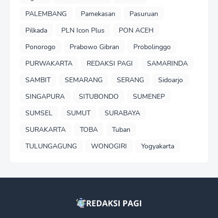
PALEMBANG
Pamekasan
Pasuruan
Pilkada
PLN Icon Plus
PON ACEH
Ponorogo
Prabowo Gibran
Probolinggo
PURWAKARTA
REDAKSI PAGI
SAMARINDA
SAMBIT
SEMARANG
SERANG
Sidoarjo
SINGAPURA
SITUBONDO
SUMENEP
SUMSEL
SUMUT
SURABAYA
SURAKARTA
TOBA
Tuban
TULUNGAGUNG
WONOGIRI
Yogyakarta