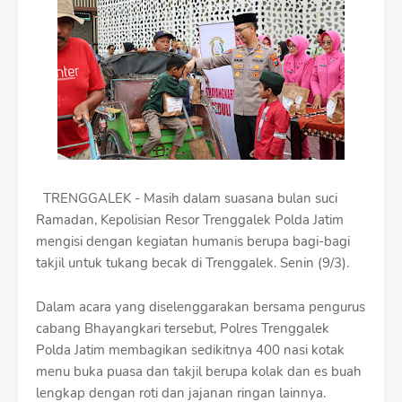
i
u
m
B
y
R
a
u
s
h
a
n
TRENGGALEK - Masih dalam suasana bulan suci
D
Ramadan, Kepolisian Resor Trenggalek Polda Jatim
e
s
mengisi dengan kegiatan humanis berupa bagi-bagi
i
takjil untuk tukang becak di Trenggalek. Senin (9/3).
g
n
Dalam acara yang diselenggarakan bersama pengurus
W
i
cabang Bhayangkari tersebut, Polres Trenggalek
t
Polda Jatim membagikan sedikitnya 400 nasi kotak
h
menu buka puasa dan takjil berupa kolak dan es buah
S
lengkap dengan roti dan jajanan ringan lainnya.
h