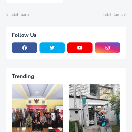
Kemerdekaan melalui
Bakti Sosial HUT Ke-81
RI
Lebih baru
Lebih lama
Follow Us
Trending