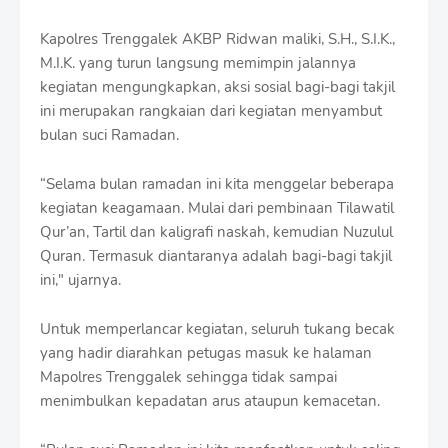
r
o
Kapolres Trenggalek AKBP Ridwan maliki, S.H., S.I.K.,
f
M.I.K. yang turun langsung memimpin jalannya
f
T
kegiatan mengungkapkan, aksi sosial bagi-bagi takjil
e
ini merupakan rangkaian dari kegiatan menyambut
m
bulan suci Ramadan.
p
l
a
“Selama bulan ramadan ini kita menggelar beberapa
t
kegiatan keagamaan. Mulai dari pembinaan Tilawatil
e
Qur’an, Tartil dan kaligrafi naskah, kemudian Nuzulul
s
Quran. Termasuk diantaranya adalah bagi-bagi takjil
ini," ujarnya.
Untuk memperlancar kegiatan, seluruh tukang becak
yang hadir diarahkan petugas masuk ke halaman
Mapolres Trenggalek sehingga tidak sampai
menimbulkan kepadatan arus ataupun kemacetan.