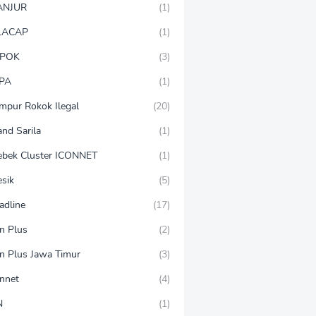
ANJUR
(1)
LACAP
(1)
POK
(3)
PA
(1)
mpur Rokok Ilegal
(20)
and Sarila
(1)
ebek Cluster ICONNET
(1)
esik
(5)
adline
(17)
on Plus
(2)
on Plus Jawa Timur
(3)
onnet
(4)
N
(1)