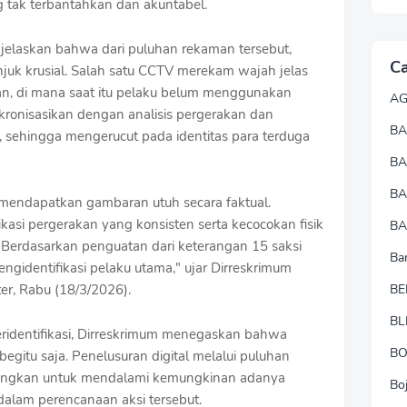
ng tak terbantahkan dan akuntabel.
jelaskan bahwa dari puluhan rekaman tersebut,
Ca
juk krusial. Salah satu CCTV merekam wajah jelas
kan, di mana saat itu pelaku belum menggunakan
A
nkronisasikan dengan analisis pergerakan dan
BA
n, sehingga mengerucut pada identitas para terduga
B
B
k mendapatkan gambaran utuh secara faktual.
ikasi pergerakan yang konsisten serta kecocokan fisik
BA
 Berdasarkan penguatan dari keterangan 15 saksi
Ba
engidentifikasi pelaku utama," ujar Dirreskrimum
er, Rabu (18/3/2026).
BE
BL
teridentifikasi, Dirreskrimum menegaskan bahwa
B
 begitu saja. Penelusuran digital melalui puluhan
bangkan untuk mendalami kemungkinan adanya
Bo
t dalam perencanaan aksi tersebut.