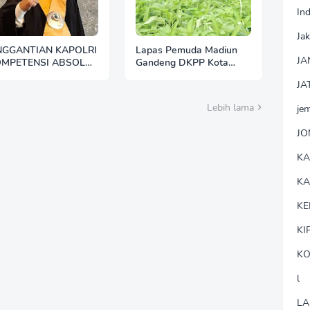
In
Jak
NGGANTIAN KAPOLRI
Lapas Pemuda Madiun
JA
OMPETENSI ABSOLUT
Gandeng DKPP Kota
ESIDEN"
Madiun, Tinjau dan
JA
Evaluasi Lahan
Ketahanan Pangan
Lebih lama
je
J
K
K
KE
KI
KO
l
LA