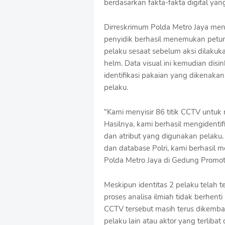
berdasarkan fakta-fakta digital ya
o
f
Dirreskrimum Polda Metro Jaya men
f
T
penyidik berhasil menemukan petun
e
pelaku sesaat sebelum aksi dilaku
m
helm. Data visual ini kemudian disi
p
identifikasi pakaian yang dikenaka
l
a
pelaku.
t
e
"Kami menyisir 86 titik CCTV untu
s
Hasilnya, kami berhasil mengidentif
dan atribut yang digunakan pelaku.
dan database Polri, kami berhasil m
Polda Metro Jaya di Gedung Promot
Meskipun identitas 2 pelaku telah 
proses analisa ilmiah tidak berhenti
CCTV tersebut masih terus dikem
pelaku lain atau aktor yang terliba