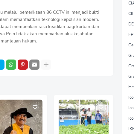
CI
ku melalui pemeriksaan 86 CCTV ini menjadi bukti
CI
dalam memanfaatkan teknologi kepolisian modern.
DE
 dapat memberikan rasa keadilan bagi korban dan
wa Polri tidak akan membiarkan aksi kejahatan
FP
 pemantauan hukum.
Ge
Gr
Gr
Gr
He
Ic
Ic
Ic
IK