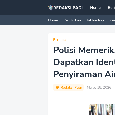
Home
Ber
Home
Pendidikan
Tekhnologi
Ke
Beranda
Polisi Memerik
Dapatkan Ident
Penyiraman Ai
Redaksi Pagi
Maret 18, 2026
P
r
e
m
i