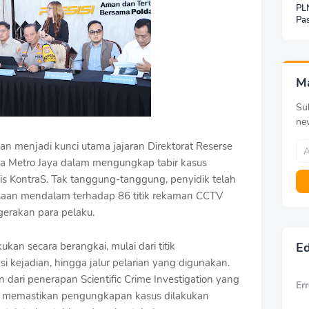
PLN
Pas
Jar
Inf
Be
Pa
M
Sub
ne
an menjadi kunci utama jajaran Direktorat Reserse
da Metro Jaya dalam mengungkap tabir kasus
vis KontraS. Tak tanggung-tanggung, penyidik telah
saan mendalam terhadap 86 titik rekaman CCTV
gerakan para pelaku.
kan secara berangkai, mulai dari titik
Ed
i kejadian, hingga jalur pelarian yang digunakan.
 dari penerapan Scientific Crime Investigation yang
Err
na memastikan pengungkapan kasus dilakukan