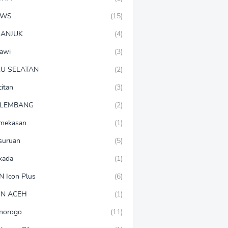
EWS
(15)
ANJUK
(4)
awi
(3)
U SELATAN
(2)
citan
(3)
LEMBANG
(2)
mekasan
(1)
suruan
(5)
lkada
(1)
N Icon Plus
(6)
N ACEH
(1)
norogo
(11)