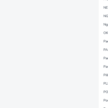
N
NG
Ng
OK
Pa
PA
Pa
Pa
Pi
PL
PO
Po