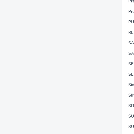
Pr
Pr
P
RE
SA
SA
S
SE
Si
SI
SI
SU
SU