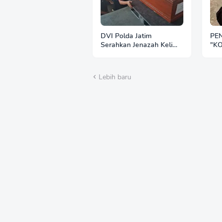
DVI Polda Jatim
PE
Serahkan Jenazah Kelima
"K
Korban KM Mutiara
PR
Sentosa II
Lebih baru