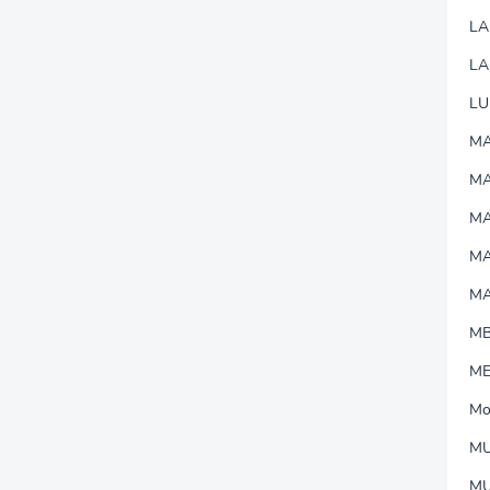
L
LA
LU
MA
M
MA
M
M
M
M
Mo
MU
M