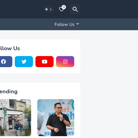
0
Follow Us
llow Us
ending