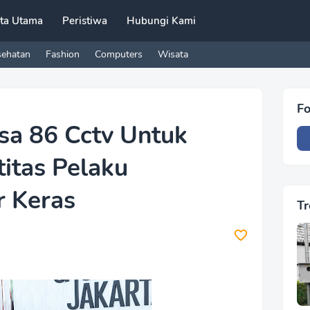
ita Utama
Peristiwa
Hubungi Kami
sehatan
Fashion
Computers
Wisata
Fo
sa 86 Cctv Untuk
itas Pelaku
r Keras
Tr