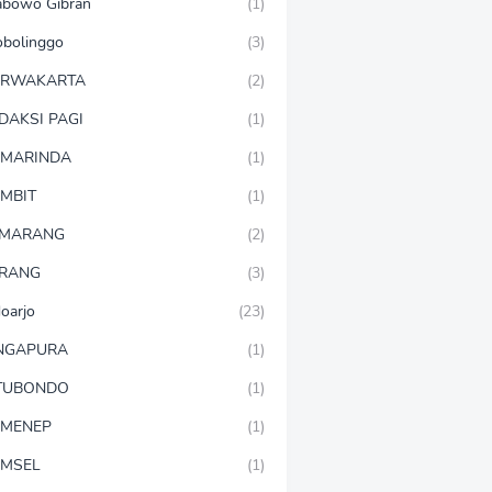
abowo Gibran
(1)
obolinggo
(3)
URWAKARTA
(2)
DAKSI PAGI
(1)
MARINDA
(1)
MBIT
(1)
EMARANG
(2)
RANG
(3)
doarjo
(23)
NGAPURA
(1)
TUBONDO
(1)
MENEP
(1)
MSEL
(1)