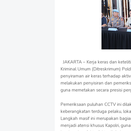
u
m
B
y
R
a
u
s
h
a
n
JAKARTA – Kerja keras dan keteliti
D
Kriminal Umum (Ditreskrimum) Pol
e
s
penyiraman air keras terhadap akti
i
melakukan penyisiran dan pemerik
g
guna memetakan secara presisi per
n
W
i
Pemeriksaan puluhan CCTV ini dilaku
t
keberangkatan terduga pelaku, lokas
h
Langkah masif ini merupakan bagian
S
menjadi atensi khusus Kapolri, gu
h
r