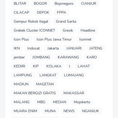
BLITAR
BOGOR
Bojonegoro
CIANJUR
CILACAP
DEPOK
FPPA
Gempur Rokok Ilegal
Grand Sarila
Grebek Cluster ICONNET
Gresik
Headline
Icon Plus
Icon Plus Jawa Timur
Iconnet
IKN
Indosat
Jakarta
JANUARI
JATENG
jember
JOMBANG
KARAWANG
KARO
KEDIRI
KIP
KOLAKA
l
LAHAT
LAMPUNG
LANGKAT
LUMAJANG
MADIUN
MAGETAN
MAKAN BERGIZI GRATIS
MAKASSAR
MALANG
MBG
MEDAN
Mojokerto
MUARA ENIM
MUNA
NEWS
NGANJUK