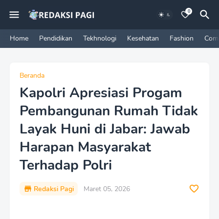
0
Home
Pendidikan
Tekhnologi
Kesehatan
Fashion
Com
Beranda
Kapolri Apresiasi Progam
Pembangunan Rumah Tidak
Layak Huni di Jabar: Jawab
Harapan Masyarakat
Terhadap Polri
Redaksi Pagi
Maret 05, 2026
P
r
e