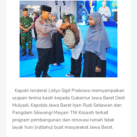
m
i
u
m
B
y
R
a
u
s
h
a
n
D
e
Kapolri Jenderal Listyo Sigit Prabowo memyampaikan
s
ucapan terima kasih kepada Gubernur Jawa Barat Dedi
i
g
Mulyadi, Kapolda Jawa Barat Irjen Rudi Setiawan dan
n
Pangdam Siliwangi Mayjen TNI Kosasih terkait
W
program pembangunan dan renovasi rumah tidak
i
layak huni (rutilahu) buat masyarakat Jawa Barat.
t
h