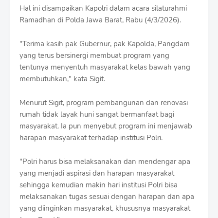
S
Hal ini disampaikan Kapolri dalam acara silaturahmi
h
Ramadhan di Polda Jawa Barat, Rabu (4/3/2026).
r
o
f
"Terima kasih pak Gubernur, pak Kapolda, Pangdam
f
yang terus bersinergi membuat program yang
T
tentunya menyentuh masyarakat kelas bawah yang
e
m
membutuhkan," kata Sigit.
p
l
Menurut Sigit, program pembangunan dan renovasi
a
rumah tidak layak huni sangat bermanfaat bagi
t
e
masyarakat. Ia pun menyebut program ini menjawab
s
harapan masyarakat terhadap institusi Polri.
"Polri harus bisa melaksanakan dan mendengar apa
yang menjadi aspirasi dan harapan masyarakat
sehingga kemudian makin hari institusi Polri bisa
melaksanakan tugas sesuai dengan harapan dan apa
yang diinginkan masyarakat, khususnya masyarakat