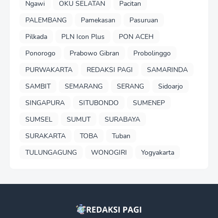
Ngawi
OKU SELATAN
Pacitan
PALEMBANG
Pamekasan
Pasuruan
Pilkada
PLN Icon Plus
PON ACEH
Ponorogo
Prabowo Gibran
Probolinggo
PURWAKARTA
REDAKSI PAGI
SAMARINDA
SAMBIT
SEMARANG
SERANG
Sidoarjo
SINGAPURA
SITUBONDO
SUMENEP
SUMSEL
SUMUT
SURABAYA
SURAKARTA
TOBA
Tuban
TULUNGAGUNG
WONOGIRI
Yogyakarta