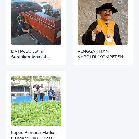
DVI Polda Jatim
PENGGANTIAN
Serahkan Jenazah
KAPOLRI "KOMPETENSI
Kelima Korban KM
ABSOLUT PRESIDEN"
Mutiara Sentosa II
Lapas Pemuda Madiun
Gandeng DKPP Kota