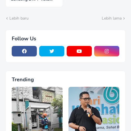
Madiun, Tinjau dan
Evaluasi Lahan
Ketahanan Pangan
Lebih baru
Lebih lama
Follow Us
Trending