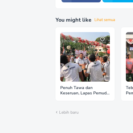
You might like
Lihat semua
Penuh Tawa dan
Teb
Keseruan, Lapas Pemuda
Pem
Madiun Gelar
Kem
Perlombaan Tradisional
Bak
HUT Ke-81 RI
RI
Lebih baru