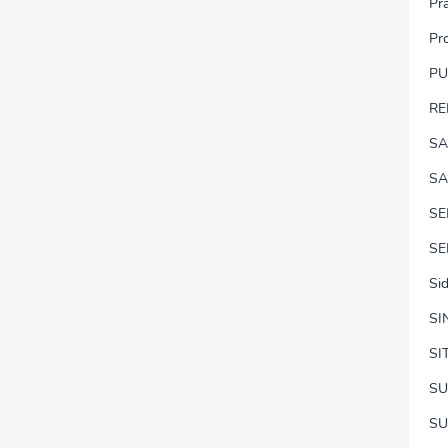
Pr
Pr
P
RE
SA
SA
S
SE
Si
SI
SI
SU
SU