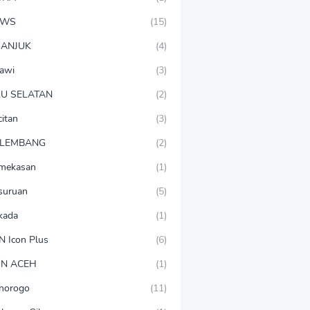
EWS
(15)
ANJUK
(4)
awi
(3)
U SELATAN
(2)
citan
(3)
LEMBANG
(2)
mekasan
(1)
suruan
(5)
lkada
(1)
N Icon Plus
(6)
N ACEH
(1)
norogo
(11)