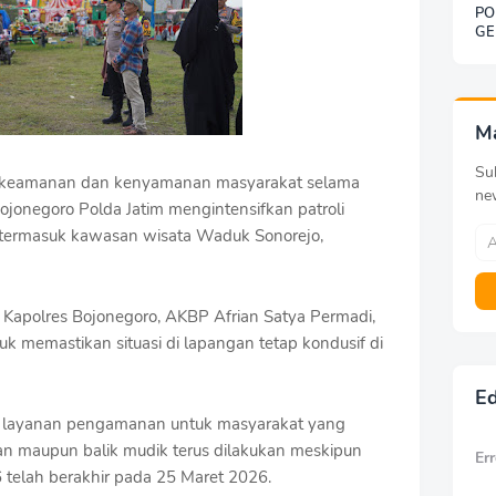
PO
GE
SO
BE
DE
KE
G
M
Sub
eamanan dan kenyamanan masyarakat selama
ne
Bojonegoro Polda Jatim mengintensifkan patroli
an, termasuk kawasan wisata Waduk Sonorejo,
h Kapolres Bojonegoro, AKBP Afrian Satya Permadi,
 memastikan situasi di lapangan tetap kondusif di
Ed
n layanan pengamanan untuk masyarakat yang
n maupun balik mudik terus dilakukan meskipun
Err
telah berakhir pada 25 Maret 2026.