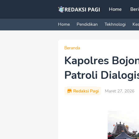
Home
Ber
Home
Pendidikan
Tekhnologi
Ke
Beranda
Kapolres Bojo
Patroli Dialog
Redaksi Pagi
Maret 27, 2026
P
r
e
m
i
u
m