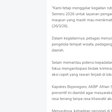
f
T
"Kami tetap menggelar kegiatan rut
e
Semeru 2026 untuk layanan pengam
m
maupun yang masih mau menikmati li
p
(26/3/26).
l
a
t
Dalam kegiatannya, petugas menyisi
e
pengelola tempat wisata, pedagang
s
daerah.
Selain memantau potensi kepadatan a
fokus mengantisipasi tindak krimin
aksi copet yang rawan terjadi di lok
Kapolres Bojonegoro, AKBP Afrian
preventif ini diambil agar masyar
rasa tenang tanpa rasa khawatir 
Menurutnya, kehadiran personel d