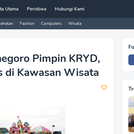
ita Utama
Peristiwa
Hubungi Kami
sehatan
Fashion
Computers
Wisata
Fo
negoro Pimpin KRYD,
is di Kawasan Wisata
Tr