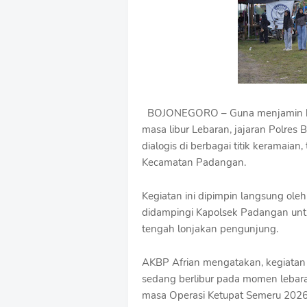
B
y
R
a
u
s
h
a
n
BOJONEGORO – Guna menjamin k
D
masa libur Lebaran, jajaran Polres 
e
s
dialogis di berbagai titik keramai
i
Kecamatan Padangan.
g
n
Kegiatan ini dipimpin langsung ole
W
i
didampingi Kapolsek Padangan untuk
t
tengah lonjakan pengunjung.
h
S
h
AKBP Afrian mengatakan, kegiata
r
sedang berlibur pada momen lebara
o
masa Operasi Ketupat Semeru 2026 
f