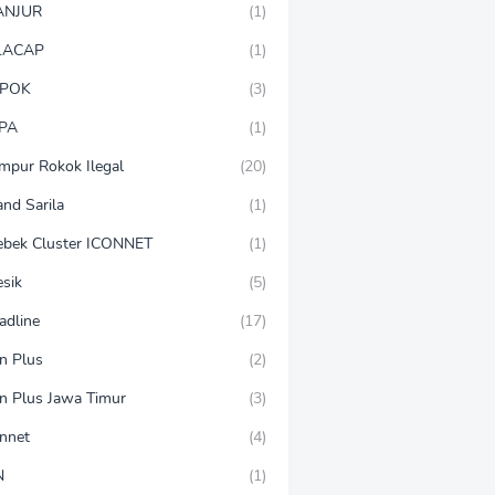
ANJUR
(1)
LACAP
(1)
POK
(3)
PA
(1)
mpur Rokok Ilegal
(20)
and Sarila
(1)
ebek Cluster ICONNET
(1)
esik
(5)
adline
(17)
on Plus
(2)
on Plus Jawa Timur
(3)
onnet
(4)
N
(1)