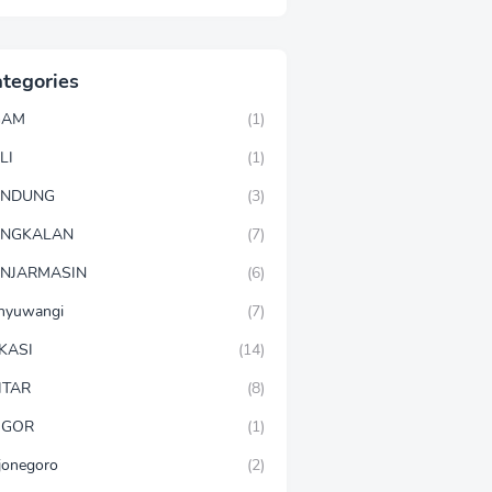
tegories
GAM
(1)
LI
(1)
ANDUNG
(3)
ANGKALAN
(7)
NJARMASIN
(6)
nyuwangi
(7)
KASI
(14)
ITAR
(8)
OGOR
(1)
jonegoro
(2)