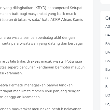
in yang ditingkatkan (KRYD) pascaoperasi Ketupat
anan baik bagi masyarakat yang balik mudik
Ca
buran di lokasi wisata," kata AKBP Afrian, Kamis
A
BA
r area wisata sembari berdialog aktif dengan
, serta para wisatawan yang datang dari berbagai
B
B
BA
rus lalu lintas di akses masuk wisata, Polisi juga
alitas seperti pencurian kendaraan bermotor maupun
Ba
asi keramaian.
BE
 Satya Permadi, menegaskan bahwa langkah
BL
akat dapat menikmati momen libur panjang dengan
B
akan gangguan keamanan.
Bo
i tengah masyarakat merupakan bentuk pelayanan