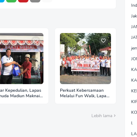
In
Jak
JA
JA
je
J
K
K
ar Kepedulian, Lapas
Perkuat Kebersamaan
KE
uda Madiun Maknai
Melalui Fun Walk, Lapas
erdekaan melalui
Pemuda Madiun Satukan
KI
ti Sosial HUT Ke-81
Langkah Semarakkan
HUT Ke-81 RI
KO
Lebih lama
l
LA