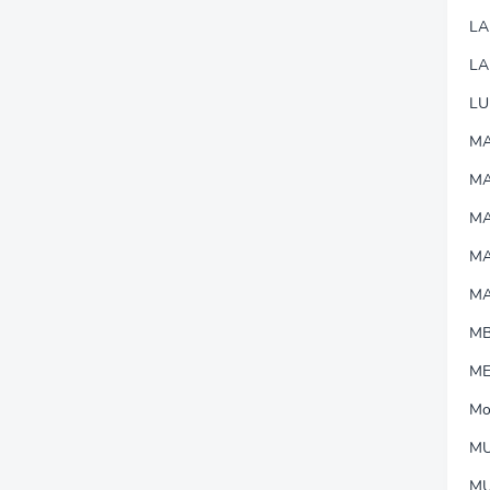
L
LA
LU
MA
M
MA
M
M
M
M
Mo
MU
M