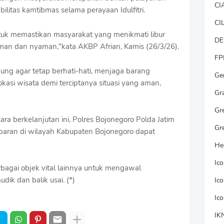
CI
ilitas kamtibmas selama perayaan Idulfitri.
CI
untuk memastikan masyarakat yang menikmati libur
DE
man dan nyaman,"kata AKBP Afrian, Kamis (26/3/26).
FP
ung agar tetap berhati-hati, menjaga barang
Ge
kasi wisata demi terciptanya situasi yang aman,
Gr
Gr
ecara berkelanjutan ini, Polres Bojonegoro Polda Jatim
Gr
ebaran di wilayah Kabupaten Bojonegoro dapat
He
Ic
rbagai objek vital lainnya untuk mengawal
k dan balik usai. (*)
Ic
Ic
IK