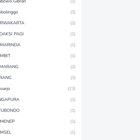
abowo Gibran
(1)
obolinggo
(3)
URWAKARTA
(2)
DAKSI PAGI
(1)
MARINDA
(1)
MBIT
(1)
EMARANG
(2)
RANG
(3)
doarjo
(23)
NGAPURA
(1)
TUBONDO
(1)
MENEP
(1)
MSEL
(1)