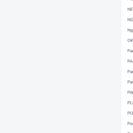
N
NG
Ng
OK
Pa
PA
Pa
Pa
Pi
PL
PO
Po