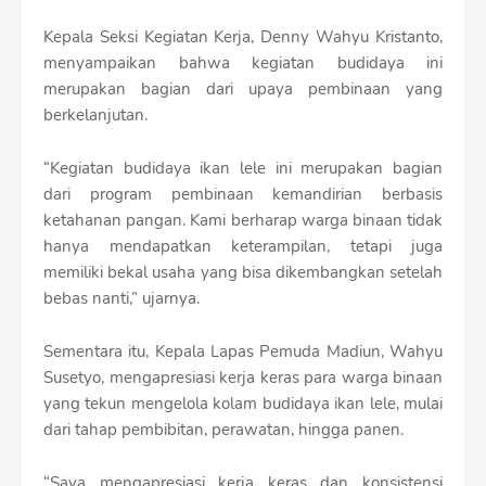
f
f
Kepala Seksi Kegiatan Kerja, Denny Wahyu Kristanto,
T
menyampaikan bahwa kegiatan budidaya ini
e
merupakan bagian dari upaya pembinaan yang
m
p
berkelanjutan.
l
a
“Kegiatan budidaya ikan lele ini merupakan bagian
t
dari program pembinaan kemandirian berbasis
e
s
ketahanan pangan. Kami berharap warga binaan tidak
hanya mendapatkan keterampilan, tetapi juga
memiliki bekal usaha yang bisa dikembangkan setelah
bebas nanti,” ujarnya.
Sementara itu, Kepala Lapas Pemuda Madiun, Wahyu
Susetyo, mengapresiasi kerja keras para warga binaan
yang tekun mengelola kolam budidaya ikan lele, mulai
dari tahap pembibitan, perawatan, hingga panen.
“Saya mengapresiasi kerja keras dan konsistensi