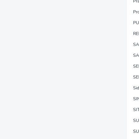
Pr
Pr
P
RE
SA
SA
S
SE
Si
SI
SI
SU
SU