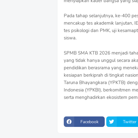
menyiapkan kader bangsa yang siap
Pada tahap selanjutnya, ke-400 pes
mencakup tes akademik lanjutan, IEL
tes psikologi dan PMK, uji kesamap
siswa.
SPMB SMA KTB 2026 menjadi tahapa
yang tidak hanya unggul secara aka
pendidikan berasrama yang menekan
kesiapan berkiprah di tingkat nasi
Taruna Bhayangkara (YPKTB) deng
Indonesia (YPKBI), berkomitmen men
serta menghadirkan ekosistem pembi
Facebook
Twitter