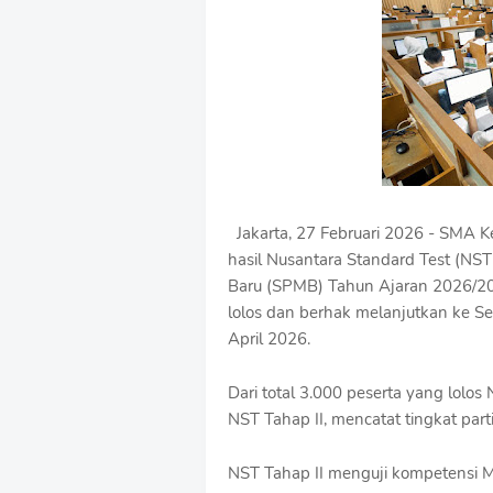
u
m
B
y
R
a
u
s
h
a
n
Jakarta, 27 Februari 2026 - SMA
D
hasil Nusantara Standard Test (NST
e
s
Baru (SPMB) Tahun Ajaran 2026/202
i
lolos dan berhak melanjutkan ke Se
g
April 2026.
n
W
i
Dari total 3.000 peserta yang lolo
t
NST Tahap II, mencatat tingkat parti
h
S
h
NST Tahap II menguji kompetensi Ma
r