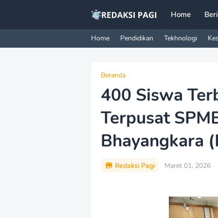
Home
Ber
Home
Pendidikan
Tekhnologi
Ke
Beranda
400 Siswa Terb
Terpusat SPM
Bhayangkara 
Redaksi Pagi
Maret 01, 2026
P
r
e
m
i