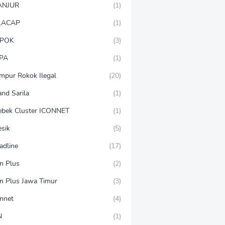
ANJUR
(1)
LACAP
(1)
POK
(3)
PA
(1)
mpur Rokok Ilegal
(20)
and Sarila
(1)
ebek Cluster ICONNET
(1)
esik
(5)
adline
(17)
on Plus
(2)
on Plus Jawa Timur
(3)
onnet
(4)
N
(1)