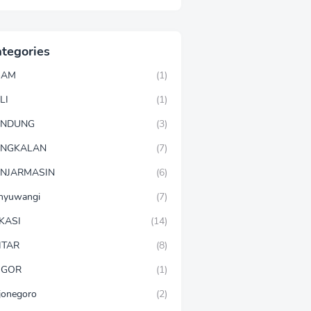
tegories
GAM
(1)
LI
(1)
ANDUNG
(3)
ANGKALAN
(7)
NJARMASIN
(6)
nyuwangi
(7)
KASI
(14)
ITAR
(8)
OGOR
(1)
jonegoro
(2)