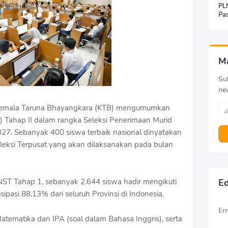
PLN
Pas
Jar
Inf
Be
Pa
M
Sub
ne
 Kemala Taruna Bhayangkara (KTB) mengumumkan
) Tahap II dalam rangka Seleksi Penerimaan Murid
7. Sebanyak 400 siswa terbaik nasional dinyatakan
leksi Terpusat yang akan dilaksanakan pada bulan
s NST Tahap 1, sebanyak 2.644 siswa hadir mengikuti
Ed
sipasi 88,13% dari seluruh Provinsi di Indonesia.
Err
tematika dan IPA (soal dalam Bahasa Inggris), serta