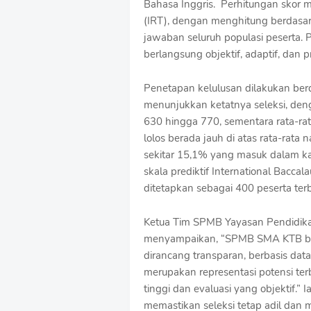
Bahasa Inggris. Perhitungan skor
o
(IRT), dengan menghitung berdasarka
f
jawaban seluruh populasi peserta
f
T
berlangsung objektif, adaptif, dan pr
e
m
Penetapan kelulusan dilakukan berd
p
menunjukkan ketatnya seleksi, den
l
a
630 hingga 770, sementara rata-ra
t
lolos berada jauh di atas rata-rata 
e
sekitar 15,1% yang masuk dalam kat
s
skala prediktif International Bacca
ditetapkan sebagai 400 peserta terb
Ketua Tim SPMB Yayasan Pendidika
menyampaikan, “SPMB SMA KTB buka
dirancang transparan, berbasis data
merupakan representasi potensi te
tinggi dan evaluasi yang objektif.
memastikan seleksi tetap adil dan 