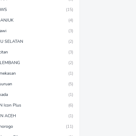
EWS
(15)
ANJUK
(4)
awi
(3)
U SELATAN
(2)
citan
(3)
LEMBANG
(2)
mekasan
(1)
suruan
(5)
lkada
(1)
N Icon Plus
(6)
N ACEH
(1)
norogo
(11)