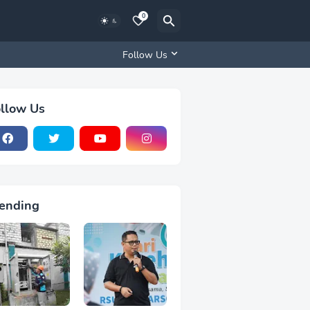
0
Follow Us
llow Us
ending