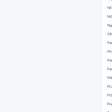
N
NG
Ng
OK
Pa
PA
Pa
Pa
Pi
PL
PO
Po