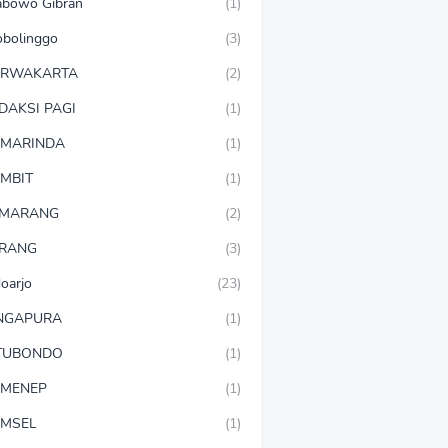
abowo Gibran
(1)
obolinggo
(3)
URWAKARTA
(2)
DAKSI PAGI
(1)
MARINDA
(1)
MBIT
(1)
EMARANG
(2)
RANG
(3)
doarjo
(23)
NGAPURA
(1)
TUBONDO
(1)
MENEP
(1)
MSEL
(1)