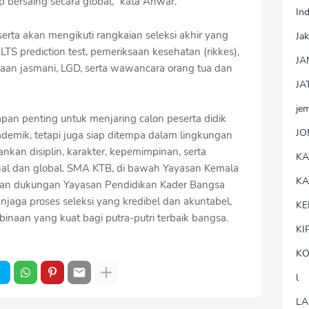
 bersaing secara global,” kata Anwar.
In
erta akan mengikuti rangkaian seleksi akhir yang
Jak
TS prediction test, pemeriksaan kesehatan (rikkes),
JA
taan jasmani, LGD, serta wawancara orang tua dan
JA
je
n penting untuk menjaring calon peserta didik
J
demik, tetapi juga siap ditempa dalam lingkungan
kan disiplin, karakter, kepemimpinan, serta
K
onal dan global. SMA KTB, di bawah Yayasan Kemala
K
an dukungan Yayasan Pendidikan Kader Bangsa
jaga proses seleksi yang kredibel dan akuntabel,
KE
naan yang kuat bagi putra-putri terbaik bangsa.
KI
KO
l
LA