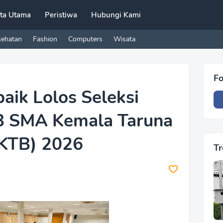
ita Utama
Peristiwa
Hubungi Kami
sehatan
Fashion
Computers
Wisata
Fo
aik Lolos Seleksi
B SMA Kemala Taruna
(KTB) 2026
Tr