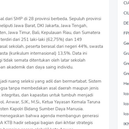
CI
CI
l dari SMP di 28 provinsi berbeda. Sepuluh provinsi
DE
liputi Jawa Barat, DKI Jakarta, Jawa Tengah,
ten, Jawa Timur, Bali, Kepulauan Riau, dan Sumatera
FP
terdiri dari 251 laki-laki (62,75%) dan 149
Ge
al sekolah, peserta berasal dari negeri 44%, swasta
sta (kurikulum internasional) 13,5%. Data ini
Gr
tidak semata ditentukan oleh latar sekolah
Gr
pan akademik dan daya saing individu.
Gr
i ruang seleksi yang adil dan bermartabat. Sistem
He
angsa tanpa membedakan asal daerah maupun jenis
Ic
i, integritas, dan kapasitas untuk tumbuh menjadi
ol. Anwar, S.IK., M.Si., Ketua Yayasan Kemala Taruna
Ic
sten Kapolri Bidang Sumber Daya Manusia.
Ic
nsi menegaskan bahwa agenda membangun generasi
KTB hadir sebagai bagian dari ikhtiar strategis
IK