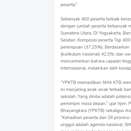
peserta.”
Sebanyak 400 peserta terbaik berasa
dengan jumlah peserta terbanyak me
Sumatera Utara, DI Yogyakarta, Ban
Selatan. Komposisi peserta Top 400 
perempuan (37,25%). Berdasarkan as
(kurikulum nasional) 42,5%, dan swa
mencerminkan bahwa capaian tinggi 
internasional, melainkan oleh kesia
“YPKTB memastikan SMA KTB menjad
ini menjaring anak-anak terbaik b
sekolah. Yang dinilai adalah potens
pemimpin masa depan,” ujar Irjen. P
Bhayangkara (YPKTB) sekaligus Asi
“Kehadiran peserta dari 28 provi
unggul adalah agenda nasional. SMA 