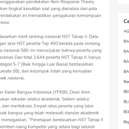
 menggunakan pendekatan Item Response Theory
n tingkat kesulitan soal yang dianalisis dari pola
. Pendekatan ini memastikan pengukuran kemampuan
Ca
esisi.
A
asarkan merit ranking nasional NST Tahap II. Data
BA
gan skor NST peserta Top 400 berada pada rentang
ta nasional 580. Ini menunjukan bahwa peserta yang
B
nasional. Dari total 2.644 peserta NST Tahap II, hanya
B
egori 5-7 (Baik hingga Luar Biasa) berdasarkan
laureate (IB), dan kelompok inilah yang kemudian
BA
aik nasional.
Ba
BE
n Kader Bangsa Indonesia (YPKBI), Dewi Amri
n sekadar seleksi akademik. Sistem seleksi
BL
, dan meritokrasi. Empat ratus peserta yang lolos
B
rbaik bangsa yang telah melewati standar akademik
” Ia menegaskan, “Penetapan berdasarkan NST Tahap II
Bo
memberi ruang kompetisi yang setara bagi seluruh