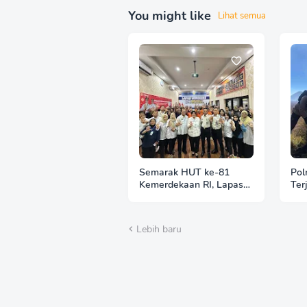
You might like
Lihat semua
Semarak HUT ke-81
Pol
Kemerdekaan RI, Lapas
Ter
Wonogiri Gelar Tracing
Ban
TBC dan Pemeriksaan X-
Keb
Ray bagi Warga Binaan
Gun
Lebih baru
Pemasyarakatan