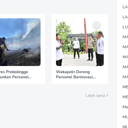
L
LA
LU
MA
M
MA
M
res Probolinggo
Wakapolri Dorong
junkan Personel
Personel Berinovasi,
M
tu Padamkan
Bripda Muhammad Putra
M
akaran Hutan di
Aulia Jadi Contoh Nyata
ung Bromo
Lebih lama
M
Mo
MU
M