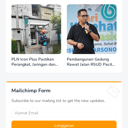
PLN Icon Plus Pastikan
Pembangunan Gedung
Perangkat, Jaringan dan
Rawat Jalan RSUD Pacitan
Infrastruktur Beroperasi
Dilanjut, DBHCHT Rp7,2
Normal Pasca Gempa
Miliar Jadi Penopang
Tuban
Layanan Kesehatan
Mailchimp Form
Subscribe to our mailing list to get the new updates.