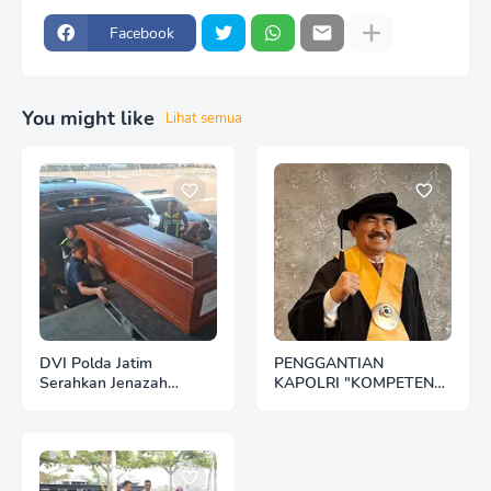
Facebook
You might like
Lihat semua
DVI Polda Jatim
PENGGANTIAN
Serahkan Jenazah
KAPOLRI "KOMPETENSI
Kelima Korban KM
ABSOLUT PRESIDEN"
Mutiara Sentosa II