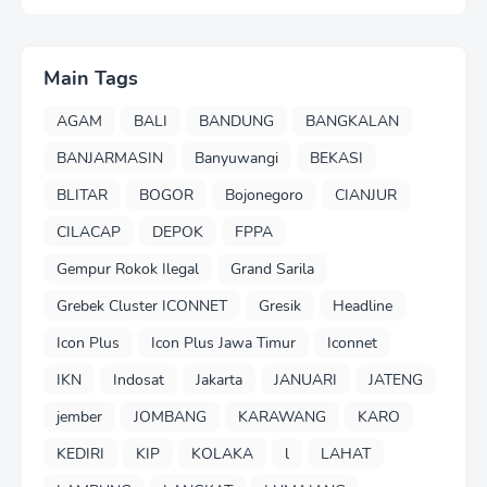
Main Tags
AGAM
BALI
BANDUNG
BANGKALAN
BANJARMASIN
Banyuwangi
BEKASI
BLITAR
BOGOR
Bojonegoro
CIANJUR
CILACAP
DEPOK
FPPA
Gempur Rokok Ilegal
Grand Sarila
Grebek Cluster ICONNET
Gresik
Headline
Icon Plus
Icon Plus Jawa Timur
Iconnet
IKN
Indosat
Jakarta
JANUARI
JATENG
jember
JOMBANG
KARAWANG
KARO
KEDIRI
KIP
KOLAKA
l
LAHAT