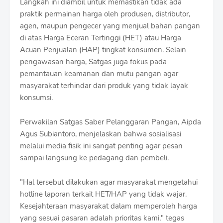
Langkah ini diambil untuk memastikan tidak ada
f
praktik permainan harga oleh produsen, distributor,
f
T
agen, maupun pengecer yang menjual bahan pangan
e
di atas Harga Eceran Tertinggi (HET) atau Harga
m
Acuan Penjualan (HAP) tingkat konsumen. Selain
p
pengawasan harga, Satgas juga fokus pada
l
a
pemantauan keamanan dan mutu pangan agar
t
masyarakat terhindar dari produk yang tidak layak
e
konsumsi.
s
Perwakilan Satgas Saber Pelanggaran Pangan, Aipda
Agus Subiantoro, menjelaskan bahwa sosialisasi
melalui media fisik ini sangat penting agar pesan
sampai langsung ke pedagang dan pembeli.
"Hal tersebut dilakukan agar masyarakat mengetahui
hotline laporan terkait HET/HAP yang tidak wajar.
Kesejahteraan masyarakat dalam memperoleh harga
yang sesuai pasaran adalah prioritas kami," tegas