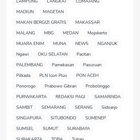
LAMPUNG
LANGKAT
LUMAJANG
MADIUN
MAGETAN
MAKAN BERGIZI GRATIS
MAKASSAR
MALANG
MBG
MEDAN
Mojokerto
MUARA ENIM
MUNA
NEWS
NGANJUK
Ngawi
OKU SELATAN
Pacitan
PALEMBANG
Pamekasan
Pasuruan
Pilkada
PLN Icon Plus
PON ACEH
Ponorogo
Prabowo Gibran
Probolinggo
PURWAKARTA
REDAKSI PAGI
SAMARINDA
SAMBIT
SEMARANG
SERANG
Sidoarjo
SINGAPURA
SITUBONDO
SUMENEP
SUMSEL
SUMUT
SURABAYA
SURAKARTA
TOBA
Tuban