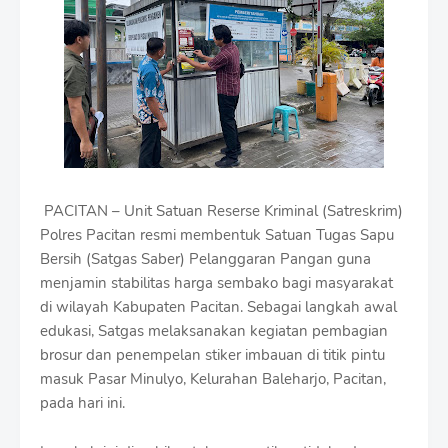
m
B
y
R
a
u
s
h
a
n
D
PACITAN – Unit Satuan Reserse Kriminal (Satreskrim)
e
s
Polres Pacitan resmi membentuk Satuan Tugas Sapu
i
Bersih (Satgas Saber) Pelanggaran Pangan guna
g
menjamin stabilitas harga sembako bagi masyarakat
n
W
di wilayah Kabupaten Pacitan. Sebagai langkah awal
i
edukasi, Satgas melaksanakan kegiatan pembagian
t
brosur dan penempelan stiker imbauan di titik pintu
h
masuk Pasar Minulyo, Kelurahan Baleharjo, Pacitan,
S
h
pada hari ini.
r
o