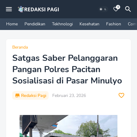
0
Home
Pendidikan
Tekhnologi
Kesehatan
Fashion
Com
Beranda
Satgas Saber Pelanggaran
Pangan Polres Pacitan
Sosialisasi di Pasar Minulyo
Redaksi Pagi
Februari 23, 2026
P
r
e
m
i
u