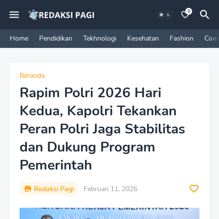
0
Home
Pendidikan
Tekhnologi
Kesehatan
Fashion
Com
Beranda
Rapim Polri 2026 Hari
Kedua, Kapolri Tekankan
Peran Polri Jaga Stabilitas
dan Dukung Program
Pemerintah
Redaksi Pagi
Februari 11, 2026
P
r
e