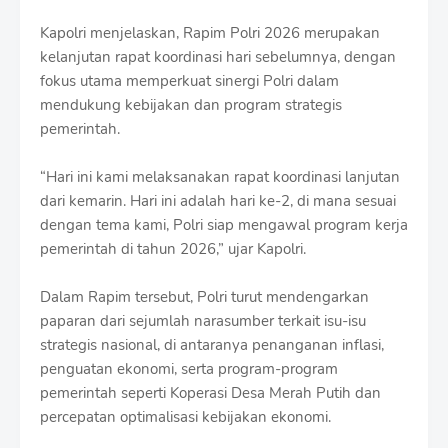
S
h
Kapolri menjelaskan, Rapim Polri 2026 merupakan
r
kelanjutan rapat koordinasi hari sebelumnya, dengan
o
fokus utama memperkuat sinergi Polri dalam
f
f
mendukung kebijakan dan program strategis
T
pemerintah.
e
m
“Hari ini kami melaksanakan rapat koordinasi lanjutan
p
l
dari kemarin. Hari ini adalah hari ke-2, di mana sesuai
a
dengan tema kami, Polri siap mengawal program kerja
t
pemerintah di tahun 2026,” ujar Kapolri.
e
s
Dalam Rapim tersebut, Polri turut mendengarkan
paparan dari sejumlah narasumber terkait isu-isu
strategis nasional, di antaranya penanganan inflasi,
penguatan ekonomi, serta program-program
pemerintah seperti Koperasi Desa Merah Putih dan
percepatan optimalisasi kebijakan ekonomi.