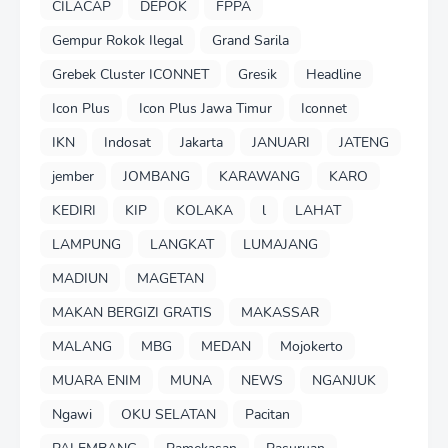
CILACAP
DEPOK
FPPA
Gempur Rokok Ilegal
Grand Sarila
Grebek Cluster ICONNET
Gresik
Headline
Icon Plus
Icon Plus Jawa Timur
Iconnet
IKN
Indosat
Jakarta
JANUARI
JATENG
jember
JOMBANG
KARAWANG
KARO
KEDIRI
KIP
KOLAKA
l
LAHAT
LAMPUNG
LANGKAT
LUMAJANG
MADIUN
MAGETAN
MAKAN BERGIZI GRATIS
MAKASSAR
MALANG
MBG
MEDAN
Mojokerto
MUARA ENIM
MUNA
NEWS
NGANJUK
Ngawi
OKU SELATAN
Pacitan