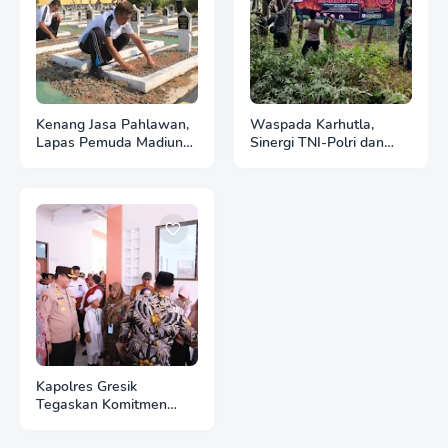
Kenang Jasa Pahlawan,
Waspada Karhutla,
Lapas Pemuda Madiun
Sinergi TNI-Polri dan
Gelar "Aksi Bersih
Perhutani Pasang
Kemerdekaan" di Taman
Banner Imbauan di
Makam Pahlawan
Kawasan Hutan Ngrayun
Kapolres Gresik
Tegaskan Komitmen
Polri Dukung Pendidikan
Berkualitas