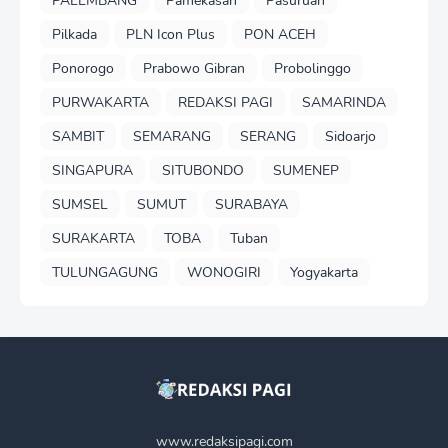
PALEMBANG
Pamekasan
Pasuruan
Pilkada
PLN Icon Plus
PON ACEH
Ponorogo
Prabowo Gibran
Probolinggo
PURWAKARTA
REDAKSI PAGI
SAMARINDA
SAMBIT
SEMARANG
SERANG
Sidoarjo
SINGAPURA
SITUBONDO
SUMENEP
SUMSEL
SUMUT
SURABAYA
SURAKARTA
TOBA
Tuban
TULUNGAGUNG
WONOGIRI
Yogyakarta
www.redaksipagi.com