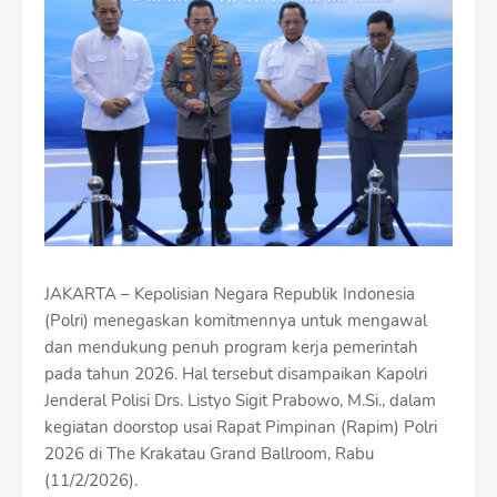
m
i
u
m
B
y
R
a
u
s
h
a
n
JAKARTA – Kepolisian Negara Republik Indonesia
D
e
(Polri) menegaskan komitmennya untuk mengawal
s
dan mendukung penuh program kerja pemerintah
i
pada tahun 2026. Hal tersebut disampaikan Kapolri
g
n
Jenderal Polisi Drs. Listyo Sigit Prabowo, M.Si., dalam
W
kegiatan doorstop usai Rapat Pimpinan (Rapim) Polri
i
2026 di The Krakatau Grand Ballroom, Rabu
t
(11/2/2026).
h