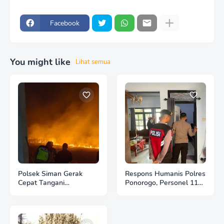
Facebook
You might like
Lihat semua
Polsek Siman Gerak
Respons Humanis Polres
Cepat Tangani
Ponorogo, Personel 110
Kebakaran 3 Hektare
Bantu Tenangkan Anak
Lahan Tebu di Desa
Berkebutuhan Khusus
Brahu