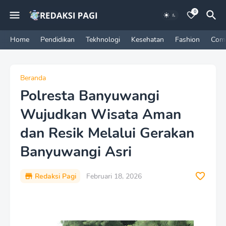
0
Home
Pendidikan
Tekhnologi
Kesehatan
Fashion
Com
Beranda
Polresta Banyuwangi
Wujudkan Wisata Aman
dan Resik Melalui Gerakan
Banyuwangi Asri
Redaksi Pagi
Februari 18, 2026
P
r
e
m