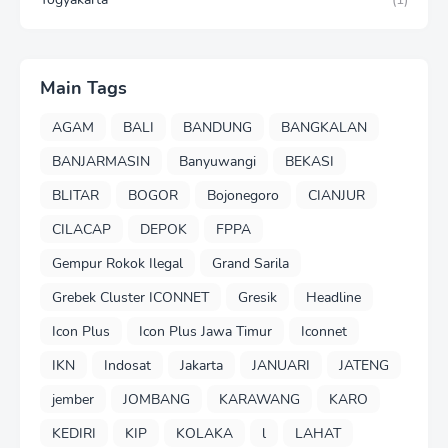
Main Tags
AGAM
BALI
BANDUNG
BANGKALAN
BANJARMASIN
Banyuwangi
BEKASI
BLITAR
BOGOR
Bojonegoro
CIANJUR
CILACAP
DEPOK
FPPA
Gempur Rokok Ilegal
Grand Sarila
Grebek Cluster ICONNET
Gresik
Headline
Icon Plus
Icon Plus Jawa Timur
Iconnet
IKN
Indosat
Jakarta
JANUARI
JATENG
jember
JOMBANG
KARAWANG
KARO
KEDIRI
KIP
KOLAKA
l
LAHAT