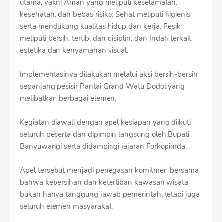
utama, yakni Aman yang meliputi keselamatan,
r
o
kesehatan, dan bebas risiko, Sehat meliputi higienis
f
serta mendukung kualitas hidup dan kerja, Resik
f
meliputi bersih, tertib, dan disiplin, dan Indah terkait
T
estetika dan kenyamanan visual.
e
m
p
Implementasinya dilakukan melalui aksi bersih-bersih
l
sepanjang pesisir Pantai Grand Watu Dodol yang
a
melibatkan berbagai elemen.
t
e
s
Kegiatan diawali dengan apel kesiapan yang diikuti
seluruh peserta dan dipimpin langsung oleh Bupati
Banyuwangi serta didampingi jajaran Forkopimda.
Apel tersebut menjadi penegasan komitmen bersama
bahwa kebersihan dan ketertiban kawasan wisata
bukan hanya tanggung jawab pemerintah, tetapi juga
seluruh elemen masyarakat.