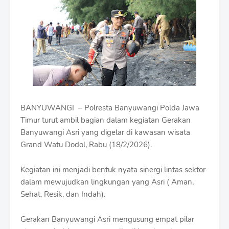
i
u
m
B
y
R
a
u
s
h
a
n
BANYUWANGI – Polresta Banyuwangi Polda Jawa
D
Timur turut ambil bagian dalam kegiatan Gerakan
e
Banyuwangi Asri yang digelar di kawasan wisata
s
Grand Watu Dodol, Rabu (18/2/2026).
i
g
n
Kegiatan ini menjadi bentuk nyata sinergi lintas sektor
W
dalam mewujudkan lingkungan yang Asri ( Aman,
i
Sehat, Resik, dan Indah).
t
h
S
Gerakan Banyuwangi Asri mengusung empat pilar
h