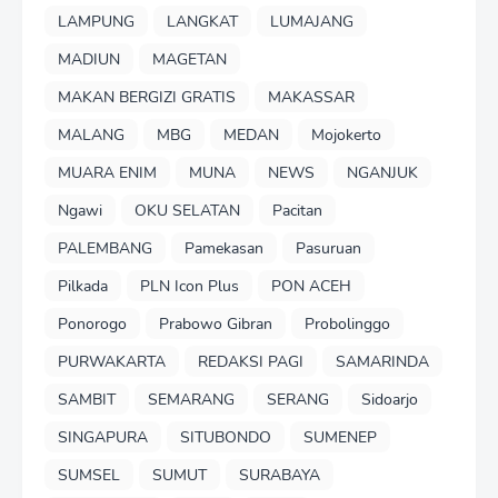
LAMPUNG
LANGKAT
LUMAJANG
MADIUN
MAGETAN
MAKAN BERGIZI GRATIS
MAKASSAR
MALANG
MBG
MEDAN
Mojokerto
MUARA ENIM
MUNA
NEWS
NGANJUK
Ngawi
OKU SELATAN
Pacitan
PALEMBANG
Pamekasan
Pasuruan
Pilkada
PLN Icon Plus
PON ACEH
Ponorogo
Prabowo Gibran
Probolinggo
PURWAKARTA
REDAKSI PAGI
SAMARINDA
SAMBIT
SEMARANG
SERANG
Sidoarjo
SINGAPURA
SITUBONDO
SUMENEP
SUMSEL
SUMUT
SURABAYA