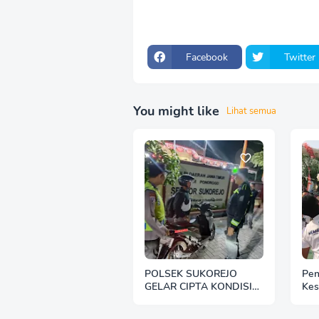
Facebook
Twitter
You might like
Lihat semua
POLSEK SUKOREJO
Pen
GELAR CIPTA KONDISI
Kes
ANTISIPASI BALAP LIAR
Mad
DAN PREMANISME
Per