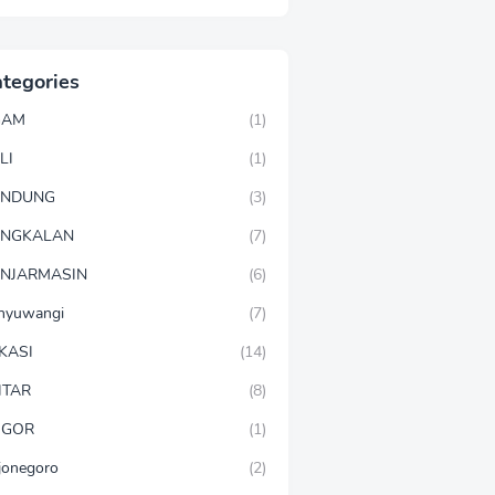
tegories
GAM
(1)
LI
(1)
ANDUNG
(3)
ANGKALAN
(7)
NJARMASIN
(6)
nyuwangi
(7)
KASI
(14)
ITAR
(8)
OGOR
(1)
jonegoro
(2)