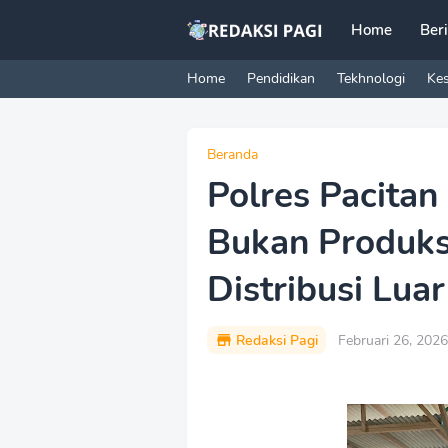
Home
Ber
Home
Pendidikan
Tekhnologi
Ke
Beranda
Polres Pacitan
Bukan Produksi
Distribusi Luar
Redaksi Pagi
Februari 26, 2026
P
r
e
m
i