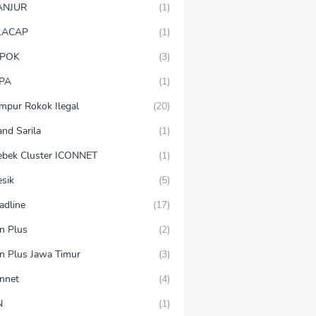
ANJUR
(1)
LACAP
(1)
POK
(3)
PA
(1)
mpur Rokok Ilegal
(20)
and Sarila
(1)
ebek Cluster ICONNET
(1)
esik
(5)
adline
(17)
on Plus
(2)
on Plus Jawa Timur
(3)
onnet
(4)
N
(1)