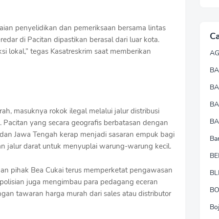
gkaian penyelidikan dan pemeriksaan bersama lintas
Ca
redar di Pacitan dipastikan berasal dari luar kota.
si lokal,” tegas Kasatreskrim saat memberikan
A
BA
B
B
ah, masuknya rokok ilegal melalui jalur distribusi
BA
. Pacitan yang secara geografis berbatasan dengan
 dan Jawa Tengah kerap menjadi sasaran empuk bagi
Ba
n jalur darat untuk menyuplai warung-warung kecil.
BE
 dan pihak Bea Cukai terus memperketat pengawasan
BL
 kepolisian juga mengimbau para pedagang eceran
B
ngan tawaran harga murah dari sales atau distributor
Bo