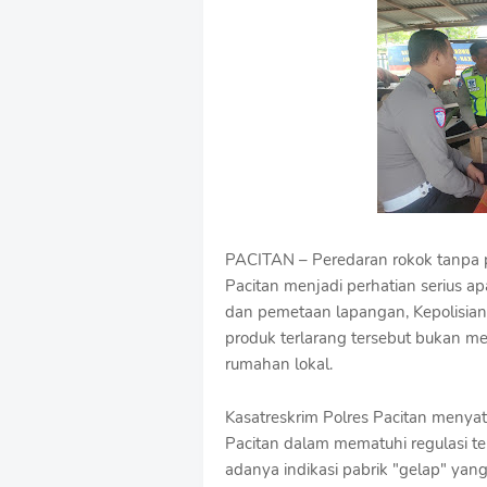
u
m
B
y
R
a
u
s
h
a
n
D
PACITAN – Peredaran rokok tanpa pi
e
s
Pacitan menjadi perhatian serius a
i
dan pemetaan lapangan, Kepolisian
g
produk terlarang tersebut bukan m
n
W
rumahan lokal.
i
t
Kasatreskrim Polres Pacitan menya
h
Pacitan dalam mematuhi regulasi ter
S
h
adanya indikasi pabrik "gelap" yan
r