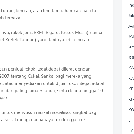
In
 sobekan, kerutan, atau lem tambahan karena pita
Jak
h terpakai. |
JA
alnya, rokok jenis SKM (Sigaret Kretek Mesin) namun
JA
ret Kretek Tangan) yang tarifnya lebih murah. |
je
J
K
n penjual rokok ilegal dapat dijerat dengan
07 tentang Cukai. Sanksi bagi mereka yang
K
 atau menyediakan untuk dijual rokok ilegal adalah
KE
hun dan paling lama 5 tahun, serta denda hingga 10
ayar.
KI
KO
ntuk menyusun naskah sosialisasi singkat bagi
 sosial mengenai bahaya rokok ilegal ini?
l
LA