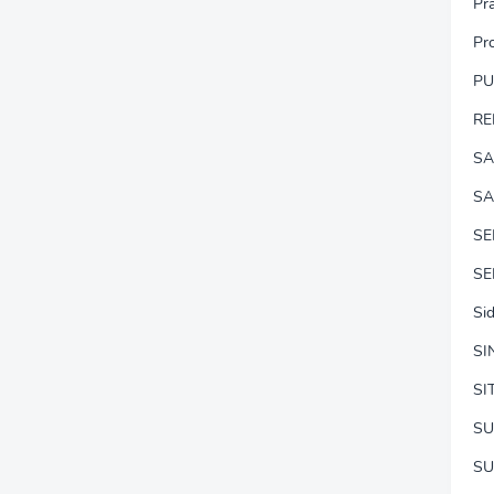
Pr
Pr
P
RE
SA
SA
S
SE
Si
SI
SI
SU
SU