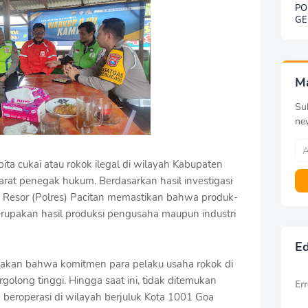
PO
GE
SO
BE
DE
KE
G
M
Sub
ne
ta cukai atau rokok ilegal di wilayah Kabupaten
parat penegak hukum. Berdasarkan hasil investigasi
 Resor (Polres) Pacitan memastikan bahwa produk-
erupakan hasil produksi pengusaha maupun industri
Ed
takan bahwa komitmen para pelaku usaha rokok di
golong tinggi. Hingga saat ini, tidak ditemukan
Err
g beroperasi di wilayah berjuluk Kota 1001 Goa