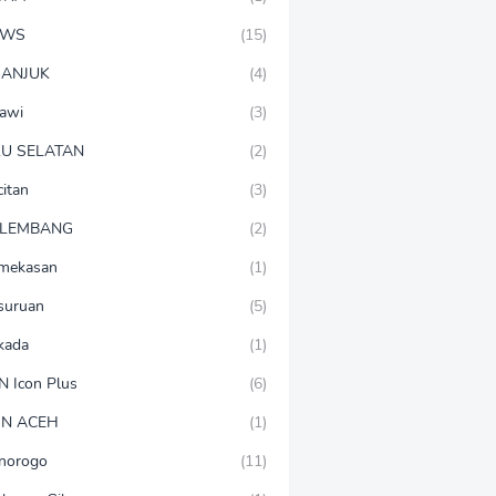
EWS
(15)
ANJUK
(4)
awi
(3)
U SELATAN
(2)
citan
(3)
LEMBANG
(2)
mekasan
(1)
suruan
(5)
lkada
(1)
N Icon Plus
(6)
N ACEH
(1)
norogo
(11)