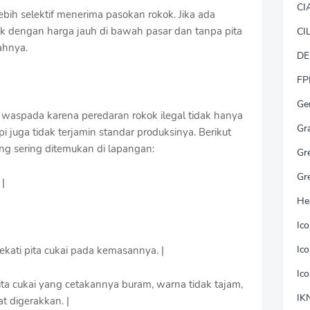
CI
ih selektif menerima pasokan rokok. Jika ada
k dengan harga jauh di bawah pasar dan tanpa pita
CI
ahnya.
DE
FP
Ge
 waspada karena peredaran rokok ilegal tidak hanya
Gr
 juga tidak terjamin standar produksinya. Berikut
yang sering ditemukan di lapangan:
Gr
Gr
 |
He
Ic
Ic
lekati pita cukai pada kemasannya. |
Ic
ita cukai yang cetakannya buram, warna tidak tajam,
IK
t digerakkan. |