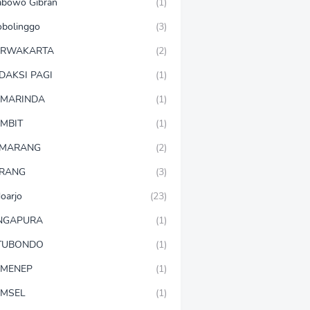
abowo Gibran
(1)
obolinggo
(3)
URWAKARTA
(2)
DAKSI PAGI
(1)
MARINDA
(1)
MBIT
(1)
EMARANG
(2)
RANG
(3)
doarjo
(23)
NGAPURA
(1)
TUBONDO
(1)
MENEP
(1)
MSEL
(1)