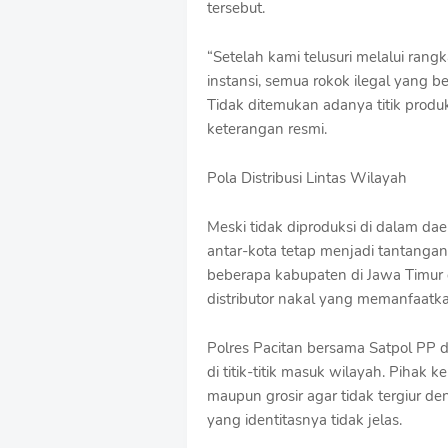
tersebut.
o
f
“Setelah kami telusuri melalui ran
f
T
instansi, semua rokok ilegal yang be
e
Tidak ditemukan adanya titik produk
m
keterangan resmi.
p
l
a
Pola Distribusi Lintas Wilayah
t
e
Meski tidak diproduksi di dalam daer
s
antar-kota tetap menjadi tantangan
beberapa kabupaten di Jawa Timur
distributor nakal yang memanfaatka
Polres Pacitan bersama Satpol PP
di titik-titik masuk wilayah. Pihak
maupun grosir agar tidak tergiur de
yang identitasnya tidak jelas.