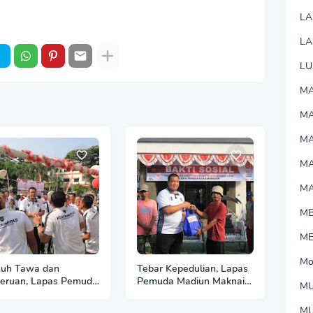
L
LA
LU
MA
M
MA
M
M
M
M
Mo
uh Tawa dan
Tebar Kepedulian, Lapas
eruan, Lapas Pemuda
Pemuda Madiun Maknai
MU
iun Gelar
Kemerdekaan melalui
lombaan Tradisional
Bakti Sosial HUT Ke-81
M