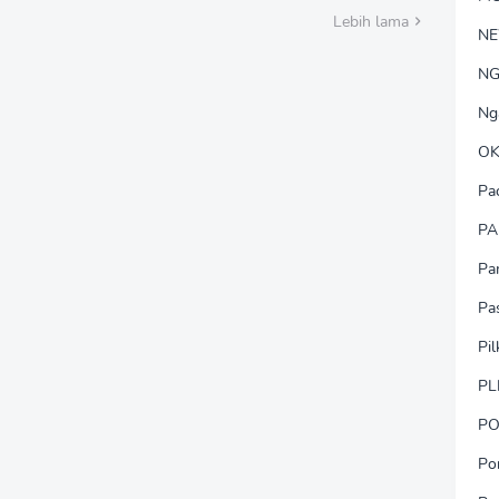
 Ke-81 RI
RI
Lebih lama
N
NG
Ng
OK
Pa
PA
Pa
Pa
Pi
PL
PO
Po