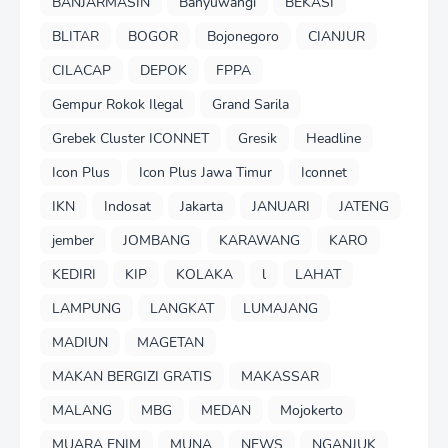
BANJARMASIN
Banyuwangi
BEKASI
BLITAR
BOGOR
Bojonegoro
CIANJUR
CILACAP
DEPOK
FPPA
Gempur Rokok Ilegal
Grand Sarila
Grebek Cluster ICONNET
Gresik
Headline
Icon Plus
Icon Plus Jawa Timur
Iconnet
IKN
Indosat
Jakarta
JANUARI
JATENG
jember
JOMBANG
KARAWANG
KARO
KEDIRI
KIP
KOLAKA
l
LAHAT
LAMPUNG
LANGKAT
LUMAJANG
MADIUN
MAGETAN
MAKAN BERGIZI GRATIS
MAKASSAR
MALANG
MBG
MEDAN
Mojokerto
MUARA ENIM
MUNA
NEWS
NGANJUK