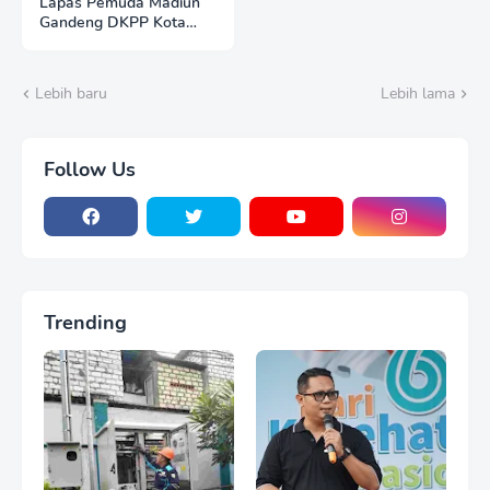
Lapas Pemuda Madiun
Gandeng DKPP Kota
Madiun, Tinjau dan
Evaluasi Lahan
Ketahanan Pangan
Lebih baru
Lebih lama
Follow Us
Trending