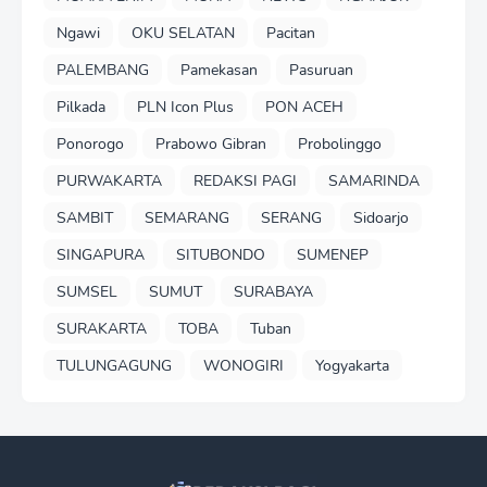
Ngawi
OKU SELATAN
Pacitan
PALEMBANG
Pamekasan
Pasuruan
Pilkada
PLN Icon Plus
PON ACEH
Ponorogo
Prabowo Gibran
Probolinggo
PURWAKARTA
REDAKSI PAGI
SAMARINDA
SAMBIT
SEMARANG
SERANG
Sidoarjo
SINGAPURA
SITUBONDO
SUMENEP
SUMSEL
SUMUT
SURABAYA
SURAKARTA
TOBA
Tuban
TULUNGAGUNG
WONOGIRI
Yogyakarta