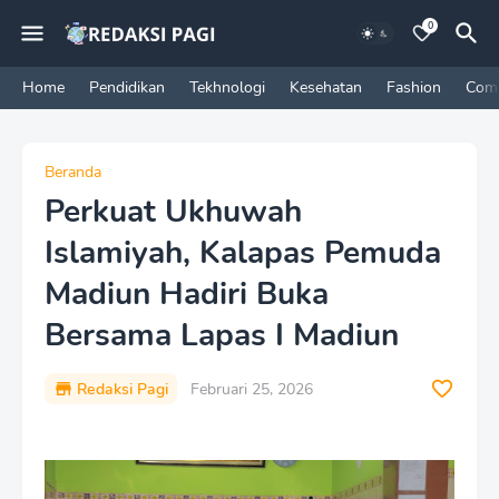
0
Home
Pendidikan
Tekhnologi
Kesehatan
Fashion
Com
Beranda
Perkuat Ukhuwah
Islamiyah, Kalapas Pemuda
Madiun Hadiri Buka
Bersama Lapas I Madiun
Redaksi Pagi
Februari 25, 2026
P
r
e
m