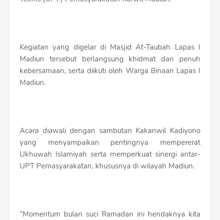
r
o
f
f
T
Kegiatan yang digelar di Masjid At-Taubah Lapas I
e
Madiun tersebut berlangsung khidmat dan penuh
m
p
kebersamaan, serta diikuti oleh Warga Binaan Lapas I
l
Madiun.
a
t
e
s
Acara diawali dengan sambutan Kakanwil Kadiyono
yang menyampaikan pentingnya mempererat
Ukhuwah Islamiyah serta memperkuat sinergi antar-
UPT Pemasyarakatan, khususnya di wilayah Madiun.
“Momentum bulan suci Ramadan ini hendaknya kita