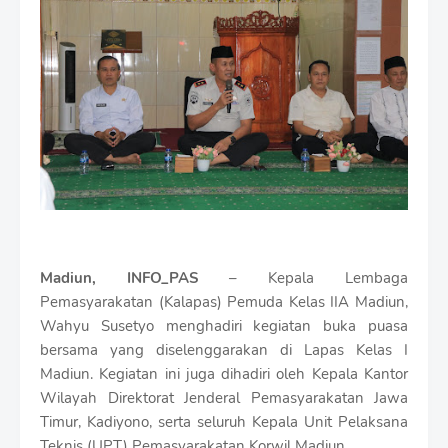
i
u
m
B
y
R
a
u
s
h
a
n
D
e
s
Madiun, INFO_PAS
– Kepala Lembaga
i
Pemasyarakatan (Kalapas) Pemuda Kelas IIA Madiun,
g
n
Wahyu Susetyo menghadiri kegiatan buka puasa
W
bersama yang diselenggarakan di Lapas Kelas I
i
Madiun. Kegiatan ini juga dihadiri oleh Kepala Kantor
t
Wilayah Direktorat Jenderal Pemasyarakatan Jawa
h
S
Timur, Kadiyono, serta seluruh Kepala Unit Pelaksana
h
Teknis (UPT) Pemasyarakatan Korwil Madiun.