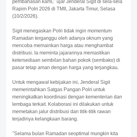
pembahasan kami," ujar Jenderal Sigit di sela-sela
r
o
Rapim Polri 2026 di TMII, Jakarta Timur, Selasa
f
(10/2/2026).
f
T
Sigit menegaskan Polri tidak ingin momentum
e
m
Ramadan terganggu oleh adanya oknum yang
p
mencoba memainkan harga atau menghambat
l
distribusi. Ia meminta jajarannya memastikan
a
ketersediaan sembilan bahan pokok (sembako) di
t
e
pasar tetap aman dengan harga yang terjangkau.
s
Untuk mengawal kebijakan ini, Jenderal Sigit
memerintahkan Satgas Pangan Polri untuk
meningkatkan koordinasi dengan kementerian dan
lembaga terkait. Kolaborasi ini dilakukan untuk
memetakan jalur distribusi dan titik-titik rawan
terjadinya kelangkaan barang.
"Selama bulan Ramadan seoptimal mungkin kita