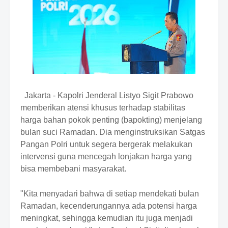
i
u
m
B
y
R
a
u
s
h
Jakarta - Kapolri Jenderal Listyo Sigit Prabowo
a
n
memberikan atensi khusus terhadap stabilitas
D
harga bahan pokok penting (bapokting) menjelang
e
bulan suci Ramadan. Dia menginstruksikan Satgas
s
Pangan Polri untuk segera bergerak melakukan
i
g
intervensi guna mencegah lonjakan harga yang
n
bisa membebani masyarakat.
W
i
t
"Kita menyadari bahwa di setiap mendekati bulan
h
Ramadan, kecenderungannya ada potensi harga
S
meningkat, sehingga kemudian itu juga menjadi
h