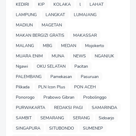
KEDIRI
KIP
KOLAKA
l
LAHAT
LAMPUNG
LANGKAT
LUMAJANG
MADIUN
MAGETAN
MAKAN BERGIZI GRATIS
MAKASSAR
MALANG
MBG
MEDAN
Mojokerto
MUARA ENIM
MUNA
NEWS
NGANJUK
Ngawi
OKU SELATAN
Pacitan
PALEMBANG
Pamekasan
Pasuruan
Pilkada
PLN Icon Plus
PON ACEH
Ponorogo
Prabowo Gibran
Probolinggo
PURWAKARTA
REDAKSI PAGI
SAMARINDA
SAMBIT
SEMARANG
SERANG
Sidoarjo
SINGAPURA
SITUBONDO
SUMENEP