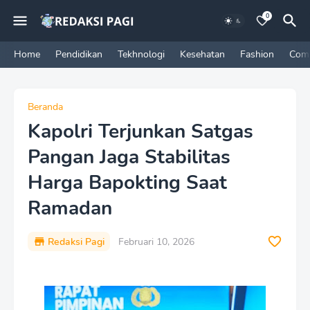
0
Home
Pendidikan
Tekhnologi
Kesehatan
Fashion
Com
Beranda
Kapolri Terjunkan Satgas
Pangan Jaga Stabilitas
Harga Bapokting Saat
Ramadan
Redaksi Pagi
Februari 10, 2026
P
r
e
m