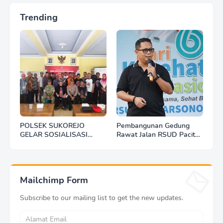
Trending
POLSEK SUKOREJO
Pembangunan Gedung
GELAR SOSIALISASI
Rawat Jalan RSUD Pacitan
DESA BERSINAR DI DESA
Dilanjut, DBHCHT Rp7,2
KEDUNGBANTENG
Miliar Jadi Penopang
Layanan Kesehatan
Mailchimp Form
Subscribe to our mailing list to get the new updates.