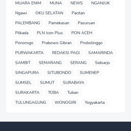
MUARA ENIM
MUNA
NEWS
NGANJUK
Ngawi
OKU SELATAN
Pacitan
PALEMBANG
Pamekasan
Pasuruan
Pilkada
PLN Icon Plus
PON ACEH
Ponorogo
Prabowo Gibran
Probolinggo
PURWAKARTA
REDAKSI PAGI
SAMARINDA
SAMBIT
SEMARANG
SERANG
Sidoarjo
SINGAPURA
SITUBONDO
SUMENEP
SUMSEL
SUMUT
SURABAYA
SURAKARTA
TOBA
Tuban
TULUNGAGUNG
WONOGIRI
Yogyakarta