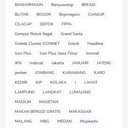
BANJARMASIN
Banyuwangi
BEKASI
BLITAR
BOGOR
Bojonegoro
CIANJUR
CILACAP
DEPOK
FPPA
Gempur Rokok Ilegal
Grand Sarila
Grebek Cluster ICONNET
Gresik
Headline
Icon Plus
Icon Plus Jawa Timur
Iconnet
IKN
Indosat
Jakarta
JANUARI
JATENG
jember
JOMBANG
KARAWANG
KARO
KEDIRI
KIP
KOLAKA
l
LAHAT
LAMPUNG
LANGKAT
LUMAJANG
MADIUN
MAGETAN
MAKAN BERGIZI GRATIS
MAKASSAR
MALANG
MBG
MEDAN
Mojokerto