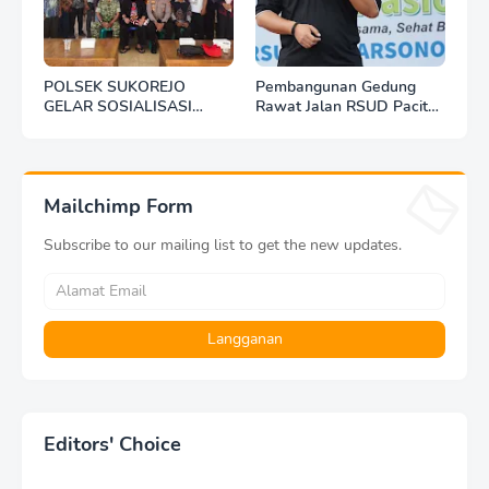
POLSEK SUKOREJO
Pembangunan Gedung
GELAR SOSIALISASI
Rawat Jalan RSUD Pacitan
DESA BERSINAR DI DESA
Dilanjut, DBHCHT Rp7,2
KEDUNGBANTENG
Miliar Jadi Penopang
Layanan Kesehatan
Mailchimp Form
Subscribe to our mailing list to get the new updates.
Editors' Choice