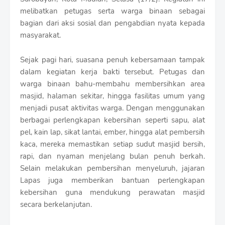
r
melibatkan petugas serta warga binaan sebagai
o
bagian dari aksi sosial dan pengabdian nyata kepada
f
f
masyarakat.
T
e
Sejak pagi hari, suasana penuh kebersamaan tampak
m
p
dalam kegiatan kerja bakti tersebut. Petugas dan
l
warga binaan bahu-membahu membersihkan area
a
masjid, halaman sekitar, hingga fasilitas umum yang
t
menjadi pusat aktivitas warga. Dengan menggunakan
e
s
berbagai perlengkapan kebersihan seperti sapu, alat
pel, kain lap, sikat lantai, ember, hingga alat pembersih
kaca, mereka memastikan setiap sudut masjid bersih,
rapi, dan nyaman menjelang bulan penuh berkah.
Selain melakukan pembersihan menyeluruh, jajaran
Lapas juga memberikan bantuan perlengkapan
kebersihan guna mendukung perawatan masjid
secara berkelanjutan.