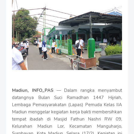
i
u
m
B
y
R
a
u
s
h
a
n
D
e
s
i
Madiun, INFO_PAS
— Dalam rangka menyambut
g
n
datangnya Bulan Suci Ramadhan 1447 Hijriah,
W
Lembaga Pemasyarakatan (Lapas) Pemuda Kelas IIA
i
Madiun menggelar kegiatan kerja bakti membersihkan
t
tempat ibadah di Masjid Fathun Nashri RW 09,
h
S
Kelurahan Madiun Lor, Kecamatan Manguharjo,
h
Surobayan, Kota Madiun, Selasa (17/2). Kegiatan ini