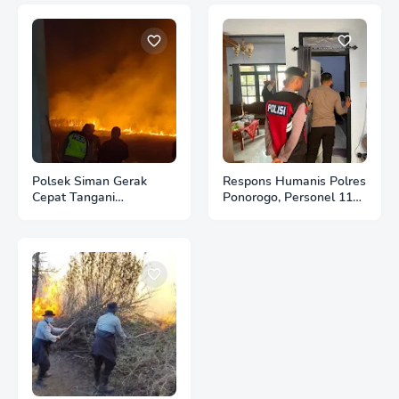
Polsek Siman Gerak
Respons Humanis Polres
Cepat Tangani
Ponorogo, Personel 110
Kebakaran 3 Hektare
Bantu Tenangkan Anak
Lahan Tebu di Desa
Berkebutuhan Khusus
Brahu