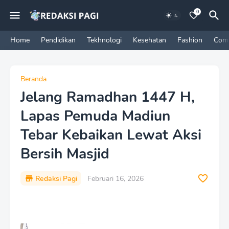
0
Home
Pendidikan
Tekhnologi
Kesehatan
Fashion
Com
Beranda
Jelang Ramadhan 1447 H,
Lapas Pemuda Madiun
Tebar Kebaikan Lewat Aksi
Bersih Masjid
Redaksi Pagi
Februari 16, 2026
P
r
e
m