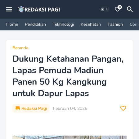
0
Home
Pendidikan
Tekhnologi
Kesehatan
Fashion
Com
Beranda
Dukung Ketahanan Pangan,
Lapas Pemuda Madiun
Panen 50 Kg Kangkung
untuk Dapur Lapas
Redaksi Pagi
Februari 04, 2026
P
r
e
m