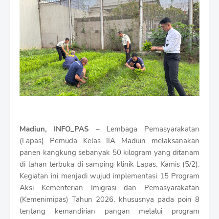
i
u
m
B
y
R
a
u
s
h
a
n
D
e
Madiun, INFO_PAS
– Lembaga Pemasyarakatan
s
i
(Lapas) Pemuda Kelas IIA Madiun melaksanakan
g
panen kangkung sebanyak 50 kilogram yang ditanam
n
di lahan terbuka di samping klinik Lapas, Kamis (5/2).
W
Kegiatan ini menjadi wujud implementasi 15 Program
i
t
Aksi Kementerian Imigrasi dan Pemasyarakatan
h
(Kemenimipas) Tahun 2026, khususnya pada poin 8
S
tentang kemandirian pangan melalui program
h