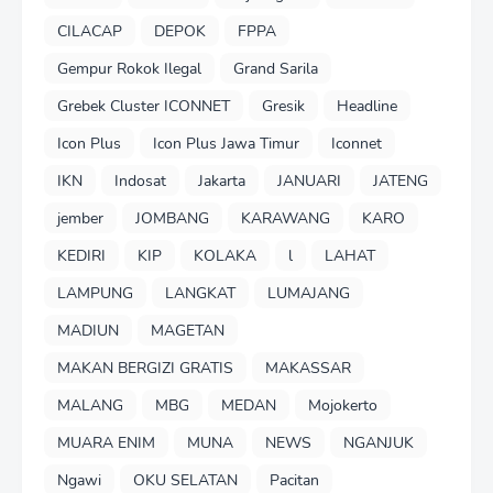
CILACAP
DEPOK
FPPA
Gempur Rokok Ilegal
Grand Sarila
Grebek Cluster ICONNET
Gresik
Headline
Icon Plus
Icon Plus Jawa Timur
Iconnet
IKN
Indosat
Jakarta
JANUARI
JATENG
jember
JOMBANG
KARAWANG
KARO
KEDIRI
KIP
KOLAKA
l
LAHAT
LAMPUNG
LANGKAT
LUMAJANG
MADIUN
MAGETAN
MAKAN BERGIZI GRATIS
MAKASSAR
MALANG
MBG
MEDAN
Mojokerto
MUARA ENIM
MUNA
NEWS
NGANJUK
Ngawi
OKU SELATAN
Pacitan