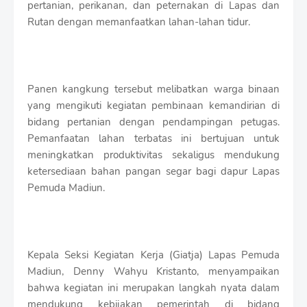
pertanian, perikanan, dan peternakan di Lapas dan
r
o
Rutan dengan memanfaatkan lahan-lahan tidur.
f
f
T
e
m
Panen kangkung tersebut melibatkan warga binaan
p
yang mengikuti kegiatan pembinaan kemandirian di
l
bidang pertanian dengan pendampingan petugas.
a
t
Pemanfaatan lahan terbatas ini bertujuan untuk
e
meningkatkan produktivitas sekaligus mendukung
s
ketersediaan bahan pangan segar bagi dapur Lapas
Pemuda Madiun.
Kepala Seksi Kegiatan Kerja (Giatja) Lapas Pemuda
Madiun, Denny Wahyu Kristanto, menyampaikan
bahwa kegiatan ini merupakan langkah nyata dalam
mendukung kebijakan pemerintah di bidang