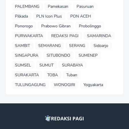
PALEMBANG
Pamekasan
Pasuruan
Pilkada
PLN Icon Plus
PON ACEH
Ponorogo
Prabowo Gibran
Probolinggo
PURWAKARTA
REDAKSI PAGI
SAMARINDA
SAMBIT
SEMARANG
SERANG
Sidoarjo
SINGAPURA
SITUBONDO
SUMENEP
SUMSEL
SUMUT
SURABAYA
SURAKARTA
TOBA
Tuban
TULUNGAGUNG
WONOGIRI
Yogyakarta