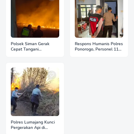
Polsek Siman Gerak
Respons Humanis Polres
Cepat Tangani
Ponorogo, Personel 110
Kebakaran 3 Hektare
Bantu Tenangkan Anak
Lahan Tebu di Desa
Berkebutuhan Khusus
Brahu
Polres Lumajang Kunci
Pergerakan Api di
Ranupani Antisipasi