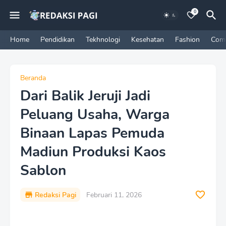
0
Home
Pendidikan
Tekhnologi
Kesehatan
Fashion
Com
Beranda
Dari Balik Jeruji Jadi
Peluang Usaha, Warga
Binaan Lapas Pemuda
Madiun Produksi Kaos
Sablon
Redaksi Pagi
Februari 11, 2026
P
r
e