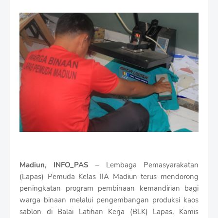
m
i
u
m
B
y
R
a
u
s
h
a
n
D
e
s
i
Madiun, INFO_PAS
– Lembaga Pemasyarakatan
g
n
(Lapas) Pemuda Kelas IIA Madiun terus mendorong
W
peningkatan program pembinaan kemandirian bagi
i
warga binaan melalui pengembangan produksi kaos
t
sablon di Balai Latihan Kerja (BLK) Lapas, Kamis
h