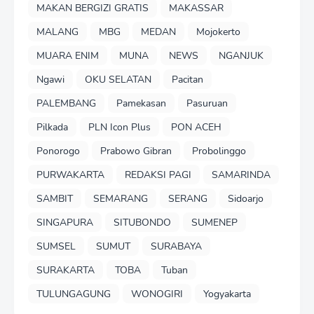
MAKAN BERGIZI GRATIS
MAKASSAR
MALANG
MBG
MEDAN
Mojokerto
MUARA ENIM
MUNA
NEWS
NGANJUK
Ngawi
OKU SELATAN
Pacitan
PALEMBANG
Pamekasan
Pasuruan
Pilkada
PLN Icon Plus
PON ACEH
Ponorogo
Prabowo Gibran
Probolinggo
PURWAKARTA
REDAKSI PAGI
SAMARINDA
SAMBIT
SEMARANG
SERANG
Sidoarjo
SINGAPURA
SITUBONDO
SUMENEP
SUMSEL
SUMUT
SURABAYA
SURAKARTA
TOBA
Tuban
TULUNGAGUNG
WONOGIRI
Yogyakarta