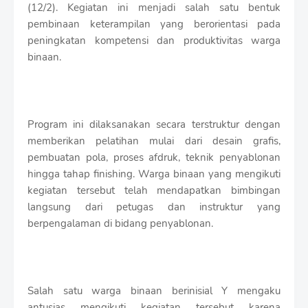
S
(12/2). Kegiatan ini menjadi salah satu bentuk
h
pembinaan keterampilan yang berorientasi pada
r
peningkatan kompetensi dan produktivitas warga
o
binaan.
f
f
T
e
m
p
Program ini dilaksanakan secara terstruktur dengan
l
memberikan pelatihan mulai dari desain grafis,
a
pembuatan pola, proses afdruk, teknik penyablonan
t
hingga tahap finishing. Warga binaan yang mengikuti
e
s
kegiatan tersebut telah mendapatkan bimbingan
langsung dari petugas dan instruktur yang
berpengalaman di bidang penyablonan.
Salah satu warga binaan berinisial Y mengaku
antusias mengikuti kegiatan tersebut karena