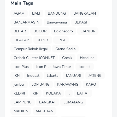
Main Tags
AGAM
BALI
BANDUNG
BANGKALAN
BANJARMASIN
Banyuwangi
BEKASI
BLITAR
BOGOR
Bojonegoro
CIANJUR
CILACAP
DEPOK
FPPA
Gempur Rokok Ilegal
Grand Sarila
Grebek Cluster ICONNET
Gresik
Headline
Icon Plus
Icon Plus Jawa Timur
Iconnet
IKN
Indosat
Jakarta
JANUARI
JATENG
jember
JOMBANG
KARAWANG
KARO
KEDIRI
KIP
KOLAKA
l
LAHAT
LAMPUNG
LANGKAT
LUMAJANG
MADIUN
MAGETAN