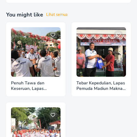
You might like
Lihat semua
Penuh Tawa dan
Tebar Kepedulian, Lapas
Keseruan, Lapas
Pemuda Madiun Maknai
Pemuda Madiun Gelar
Kemerdekaan melalui
Perlombaan Tradisional
Bakti Sosial HUT Ke-81
HUT Ke-81 RI
RI