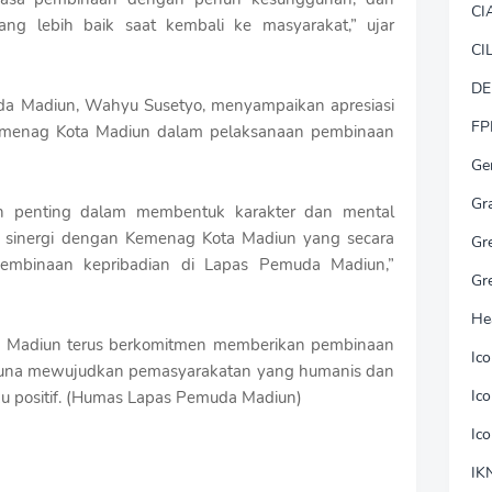
CI
yang lebih baik saat kembali ke masyarakat,” ujar
CI
DE
da Madiun, Wahyu Susetyo, menyampaikan apresiasi
FP
emenag Kota Madiun dalam pelaksanaan pembinaan
Ge
Gr
an penting dalam membentuk karakter dan mental
i sinergi dengan Kemenag Kota Madiun yang secara
Gr
embinaan kepribadian di Lapas Pemuda Madiun,”
Gr
He
da Madiun terus berkomitmen memberikan pembinaan
Ic
 guna mewujudkan pemasyarakatan yang humanis dan
Ic
ku positif. (Humas Lapas Pemuda Madiun)
Ic
IK