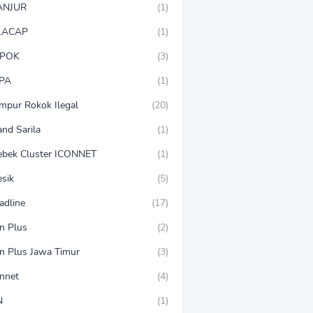
ANJUR
(1)
LACAP
(1)
POK
(3)
PA
(1)
mpur Rokok Ilegal
(20)
and Sarila
(1)
ebek Cluster ICONNET
(1)
esik
(5)
adline
(17)
on Plus
(2)
on Plus Jawa Timur
(3)
onnet
(4)
N
(1)