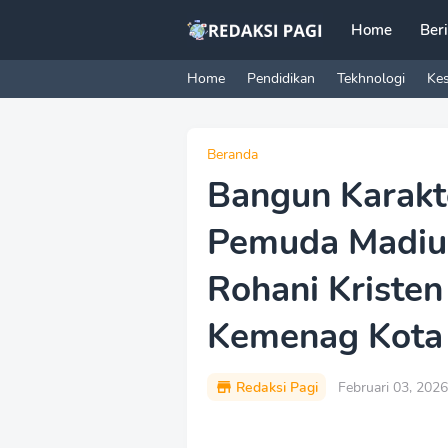
Home
Ber
Home
Pendidikan
Tekhnologi
Ke
Beranda
Bangun Karakt
Pemuda Madiu
Rohani Kristen
Kemenag Kota
Redaksi Pagi
Februari 03, 2026
P
r