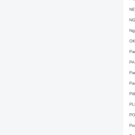
N
NG
Ng
OK
Pa
PA
Pa
Pa
Pi
PL
PO
Po