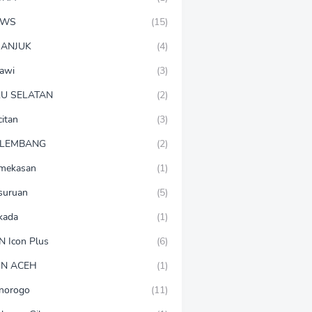
EWS
(15)
ANJUK
(4)
awi
(3)
U SELATAN
(2)
citan
(3)
LEMBANG
(2)
mekasan
(1)
suruan
(5)
lkada
(1)
N Icon Plus
(6)
N ACEH
(1)
norogo
(11)