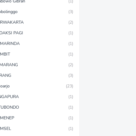
abowo Gibran
(1)
obolinggo
(3)
URWAKARTA
(2)
DAKSI PAGI
(1)
MARINDA
(1)
MBIT
(1)
EMARANG
(2)
RANG
(3)
doarjo
(23)
NGAPURA
(1)
TUBONDO
(1)
MENEP
(1)
MSEL
(1)