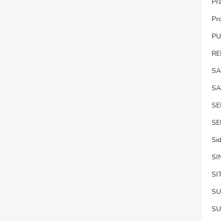
Pr
Pr
P
RE
SA
SA
S
SE
Si
SI
SI
SU
SU