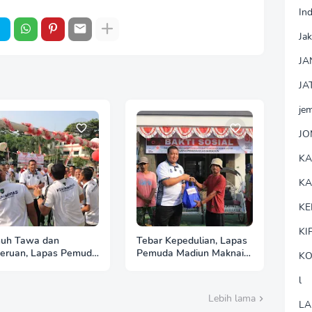
In
Jak
JA
JA
je
J
K
K
KE
KI
uh Tawa dan
Tebar Kepedulian, Lapas
eruan, Lapas Pemuda
Pemuda Madiun Maknai
KO
iun Gelar
Kemerdekaan melalui
lombaan Tradisional
Bakti Sosial HUT Ke-81
l
 Ke-81 RI
RI
Lebih lama
LA