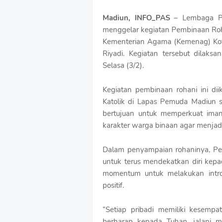
S
h
Madiun, INFO_PAS
– Lembaga Pe
r
menggelar kegiatan Pembinaan Roh
o
Kementerian Agama (Kemenag) Kota
f
f
Riyadi. Kegiatan tersebut dilak
T
Selasa (3/2).
e
m
p
Kegiatan pembinaan rohani ini di
l
Katolik di Lapas Pemuda Madiun s
a
bertujuan untuk memperkuat ima
t
karakter warga binaan agar menjadi 
e
s
Dalam penyampaian rohaninya, Pe
untuk terus mendekatkan diri ke
momentum untuk melakukan intro
positif.
“Setiap pribadi memiliki kesempa
berharap kepada Tuhan, jalani