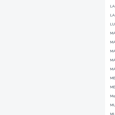
L
LA
LU
MA
M
MA
M
M
M
M
Mo
MU
M