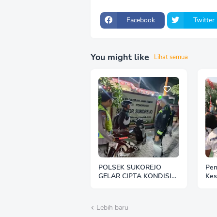
Facebook
Twitter
You might like
Lihat semua
POLSEK SUKOREJO
Pen
GELAR CIPTA KONDISI
Kes
ANTISIPASI BALAP LIAR
Mad
DAN PREMANISME
Per
HUT
Lebih baru