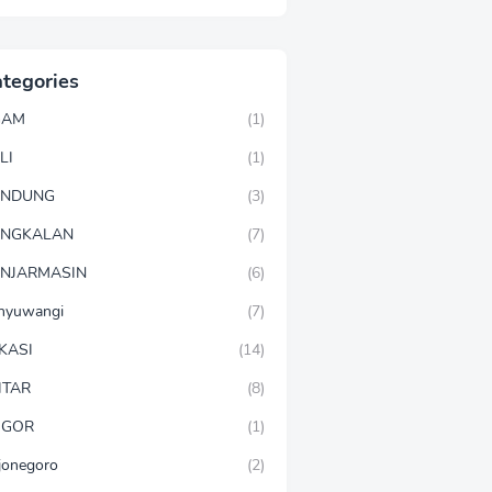
tegories
GAM
(1)
LI
(1)
ANDUNG
(3)
ANGKALAN
(7)
NJARMASIN
(6)
nyuwangi
(7)
KASI
(14)
ITAR
(8)
OGOR
(1)
jonegoro
(2)