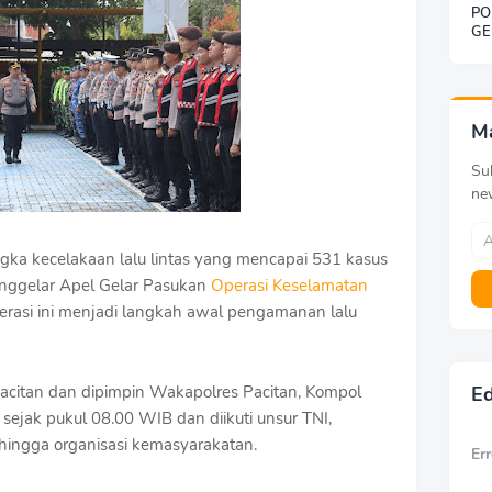
PO
GE
SO
BE
DE
KE
G
M
Sub
ne
gka kecelakaan lalu lintas yang mencapai 531 kasus
enggelar Apel Gelar Pasukan
Operasi Keselamatan
erasi ini menjadi langkah awal pengamanan lalu
Pacitan dan dipimpin Wakapolres Pacitan, Kompol
Ed
sejak pukul 08.00 WIB dan diikuti unsur TNI,
, hingga organisasi kemasyarakatan.
Err