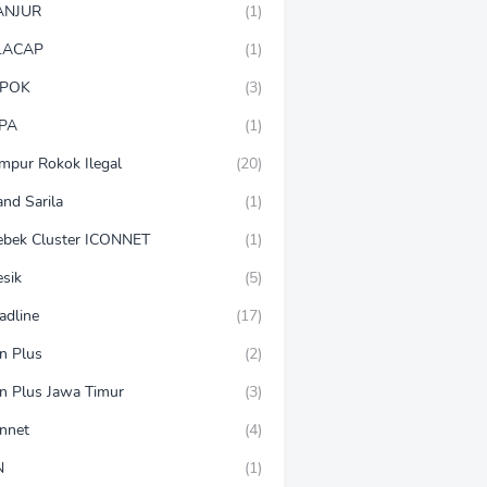
ANJUR
(1)
LACAP
(1)
POK
(3)
PA
(1)
mpur Rokok Ilegal
(20)
and Sarila
(1)
ebek Cluster ICONNET
(1)
esik
(5)
adline
(17)
on Plus
(2)
on Plus Jawa Timur
(3)
onnet
(4)
N
(1)