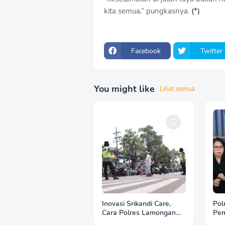
kita semua,” pungkasnya.
(*)
Facebook
Twitter
You might like
Lihat semua
Inovasi Srikandi Care,
Pol
Cara Polres Lamongan
Pem
Dekatkan Diri ke
Ace