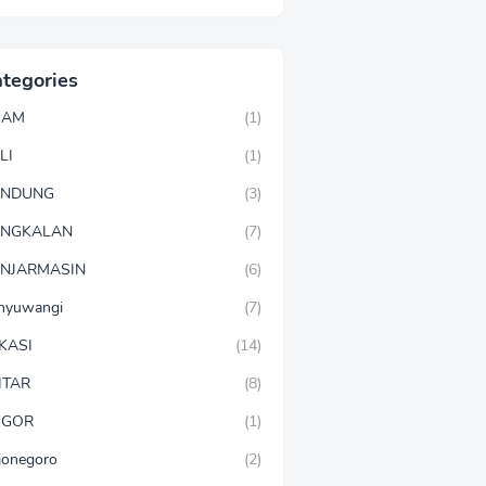
tegories
GAM
(1)
LI
(1)
ANDUNG
(3)
ANGKALAN
(7)
NJARMASIN
(6)
nyuwangi
(7)
KASI
(14)
ITAR
(8)
OGOR
(1)
jonegoro
(2)