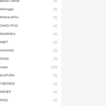
abowo Gibran
(1)
obolinggo
(3)
URWAKARTA
(2)
DAKSI PAGI
(1)
MARINDA
(1)
MBIT
(1)
EMARANG
(2)
RANG
(3)
doarjo
(23)
NGAPURA
(1)
TUBONDO
(1)
MENEP
(1)
MSEL
(1)