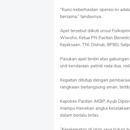
“Kunci keberhasilan operasi ini adal
bersama,” tandasnya.
Apel tersebut diikuti unsur Forkopi
Wiwoho, Ketua PN Pacitan Benedictu
Kejaksaan, TNI, Dishub, BPBD, Sat
Pasukan apel terdiri atas gabungan 
unit kendaraan patroli roda dua, ro
Kegiatan ditutup dengan pembacaan
rangkaian berlangsung aman, tertib,
Kapolres Pacitan AKBP Ayub Dipone
mampu menekan angka kecelakaan 
dalam berlalu lintas.
“Keselamatan di jalan raya bukan h