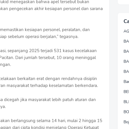
ukid menegaskan bahwa apel tersebut bukan
inkan pengecekan akhir kesiapan personel dan sarana
Ca
memastikan kesiapan personel, peralatan, dan
A
 siap sebelum operasi berjalan,” tegasnya.
BA
uasi, sepanjang 2025 terjadi 531 kasus kecelakaan
B
 Pacitan. Dari jumlah tersebut, 10 orang meninggal
B
ingan.
BA
elakaan berkaitan erat dengan rendahnya disiplin
Ba
aran masyarakat terhadap keselamatan berkendara.
BE
 dicegah jika masyarakat lebih patuh aturan dan
BL
ya.
B
kan berlangsung selama 14 hari, mulai 2 hingga 15
Bo
bagian dari cipta kondisi menjelang Operasi Ketupat