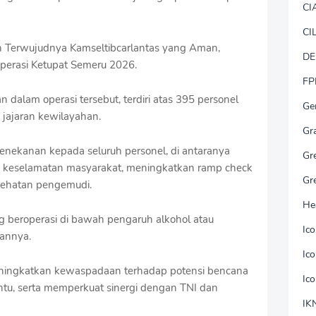
CI
CI
h Terwujudnya Kamseltibcarlantas yang Aman,
DE
erasi Ketupat Semeru 2026.
FP
 dalam operasi tersebut, terdiri atas 395 personel
Ge
 jajaran kewilayahan.
Gr
nekanan kepada seluruh personel, di antaranya
Gr
n keselamatan masyarakat, meningkatkan ramp check
Gr
sehatan pengemudi.
He
g beroperasi di bawah pengaruh alkohol atau
Ic
sannya.
Ic
 meningkatkan kewaspadaan terhadap potensi bencana
Ic
ntu, serta memperkuat sinergi dengan TNI dan
IK