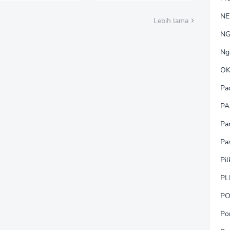
ara Profesional dan
Anugerah Anggota
nsparan
KKapolri Dukung Dialog
N
Lebih lama
Penyusunan RUU
Ketenagakerjaan, Siap
NG
Jadi Jembatan Aspirasi
Buruhehormatan
Ng
OK
Pa
PA
Pa
Pa
Pi
PL
PO
Po