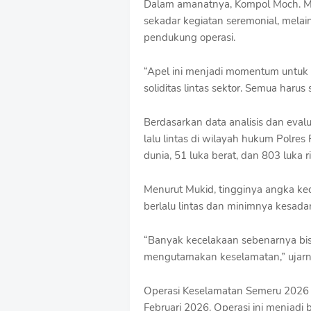
Dalam amanatnya, Kompol Moch. M
o
sekadar kegiatan seremonial, mela
f
pendukung operasi.
f
T
e
“Apel ini menjadi momentum untuk 
m
soliditas lintas sektor. Semua harus
p
l
a
Berdasarkan data analisis dan eval
t
lalu lintas di wilayah hukum Polres
e
dunia, 51 luka berat, dan 803 luka r
s
Menurut Mukid, tingginya angka kec
berlalu lintas dan minimnya kesad
“Banyak kecelakaan sebenarnya bisa
mengutamakan keselamatan,” ujarn
Operasi Keselamatan Semeru 2026 a
Februari 2026. Operasi ini menjadi 