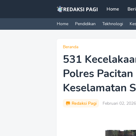
Home
Ber
Home
Pendidikan
Tekhnologi
Ke
Beranda
531 Kecelakaa
Polres Pacitan
Keselamatan 
Redaksi Pagi
Februari 02, 2026
P
r
e
m
i