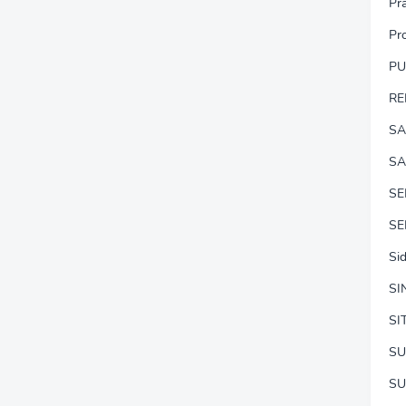
Pr
Pr
P
RE
SA
SA
S
SE
Si
SI
SI
SU
SU