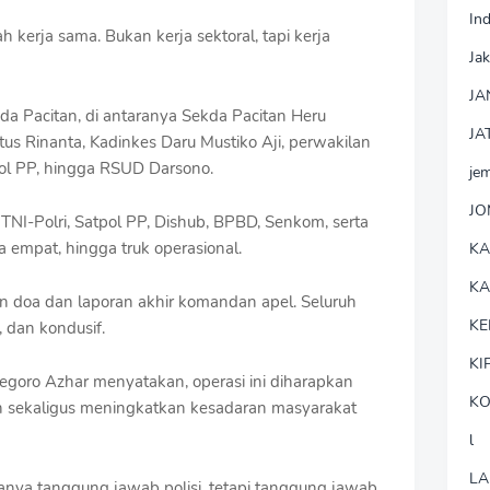
In
ah kerja sama. Bukan kerja sektoral, tapi kerja
Jak
JA
mda Pacitan, di antaranya Sekda Pacitan Heru
JA
s Rinanta, Kadinkes Daru Mustiko Aji, perwakilan
pol PP, hingga RSUD Darsono.
je
J
TNI-Polri, Satpol PP, Dishub, BPBD, Senkom, serta
da empat, hingga truk operasional.
K
K
 doa dan laporan akhir komandan apel. Seluruh
KE
 dan kondusif.
KI
goro Azhar menyatakan, operasi ini diharapkan
KO
sekaligus meningkatkan kesadaran masyarakat
l
LA
anya tanggung jawab polisi, tetapi tanggung jawab