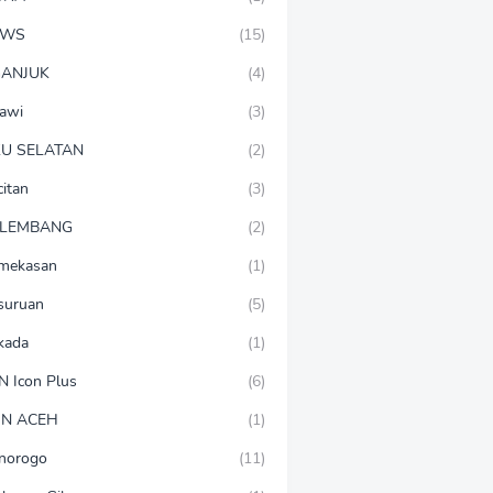
EWS
(15)
ANJUK
(4)
awi
(3)
U SELATAN
(2)
citan
(3)
LEMBANG
(2)
mekasan
(1)
suruan
(5)
lkada
(1)
N Icon Plus
(6)
N ACEH
(1)
norogo
(11)