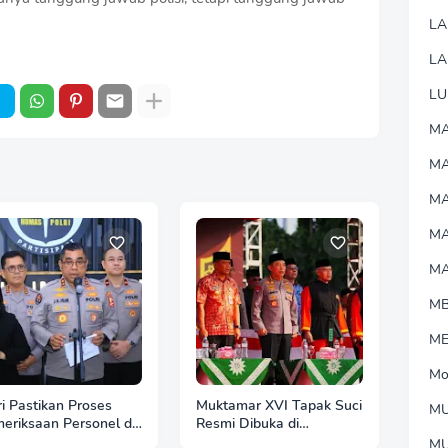
L
LA
LU
MA
M
MA
M
M
M
M
Mo
ri Pastikan Proses
Muktamar XVI Tapak Suci
MU
eriksaan Personel di
Resmi Dibuka di
h Dilaksanakan
Semarang, Kapolri Terima
M