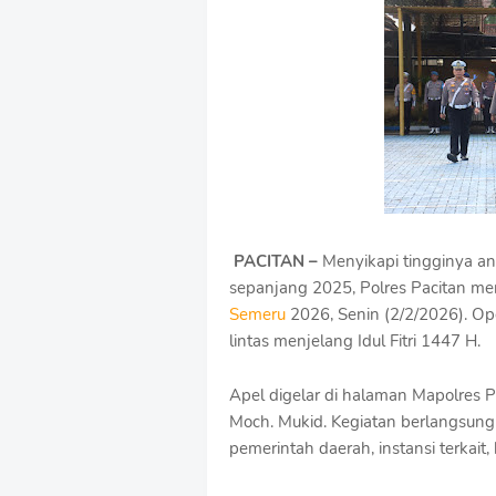
u
m
B
y
R
a
u
s
h
a
n
D
PACITAN –
Menyikapi tingginya an
e
s
sepanjang 2025, Polres Pacitan m
i
Semeru
2026, Senin (2/2/2026). Op
g
lintas menjelang Idul Fitri 1447 H.
n
W
i
Apel digelar di halaman Mapolres 
t
Moch. Mukid. Kegiatan berlangsung 
h
pemerintah daerah, instansi terkait
S
h
r