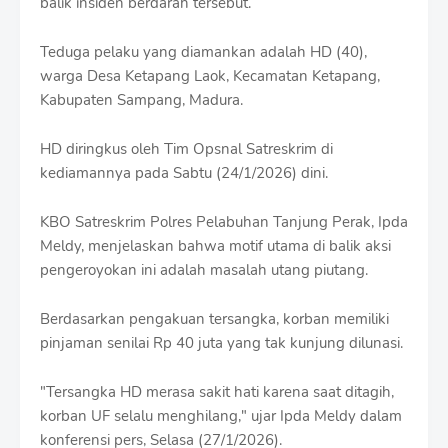
balik insiden berdarah tersebut.
S
h
r
Teduga pelaku yang diamankan adalah HD (40),
o
warga Desa Ketapang Laok, Kecamatan Ketapang,
f
Kabupaten Sampang, Madura.
f
T
e
HD diringkus oleh Tim Opsnal Satreskrim di
m
kediamannya pada Sabtu (24/1/2026) dini.
p
l
a
KBO Satreskrim Polres Pelabuhan Tanjung Perak, Ipda
t
Meldy, menjelaskan bahwa motif utama di balik aksi
e
pengeroyokan ini adalah masalah utang piutang.
s
Berdasarkan pengakuan tersangka, korban memiliki
pinjaman senilai Rp 40 juta yang tak kunjung dilunasi.
"Tersangka HD merasa sakit hati karena saat ditagih,
korban UF selalu menghilang," ujar Ipda Meldy dalam
konferensi pers, Selasa (27/1/2026).