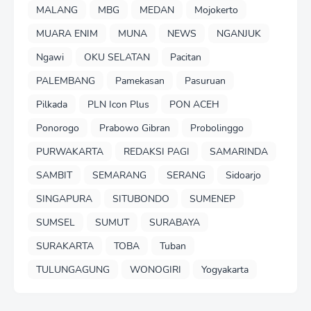
MALANG
MBG
MEDAN
Mojokerto
MUARA ENIM
MUNA
NEWS
NGANJUK
Ngawi
OKU SELATAN
Pacitan
PALEMBANG
Pamekasan
Pasuruan
Pilkada
PLN Icon Plus
PON ACEH
Ponorogo
Prabowo Gibran
Probolinggo
PURWAKARTA
REDAKSI PAGI
SAMARINDA
SAMBIT
SEMARANG
SERANG
Sidoarjo
SINGAPURA
SITUBONDO
SUMENEP
SUMSEL
SUMUT
SURABAYA
SURAKARTA
TOBA
Tuban
TULUNGAGUNG
WONOGIRI
Yogyakarta