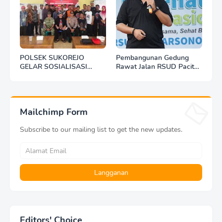
POLSEK SUKOREJO
Pembangunan Gedung
GELAR SOSIALISASI
Rawat Jalan RSUD Pacitan
DESA BERSINAR DI DESA
Dilanjut, DBHCHT Rp7,2
KEDUNGBANTENG
Miliar Jadi Penopang
Layanan Kesehatan
Mailchimp Form
Subscribe to our mailing list to get the new updates.
Editors' Choice