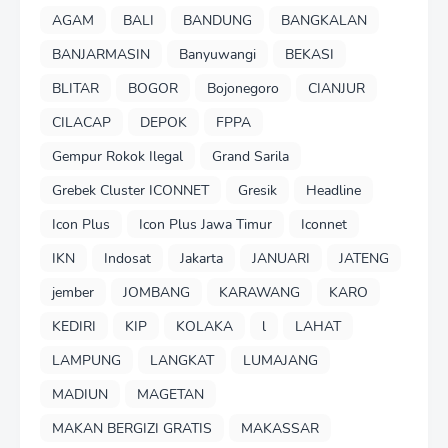
AGAM
BALI
BANDUNG
BANGKALAN
BANJARMASIN
Banyuwangi
BEKASI
BLITAR
BOGOR
Bojonegoro
CIANJUR
CILACAP
DEPOK
FPPA
Gempur Rokok Ilegal
Grand Sarila
Grebek Cluster ICONNET
Gresik
Headline
Icon Plus
Icon Plus Jawa Timur
Iconnet
IKN
Indosat
Jakarta
JANUARI
JATENG
jember
JOMBANG
KARAWANG
KARO
KEDIRI
KIP
KOLAKA
l
LAHAT
LAMPUNG
LANGKAT
LUMAJANG
MADIUN
MAGETAN
MAKAN BERGIZI GRATIS
MAKASSAR