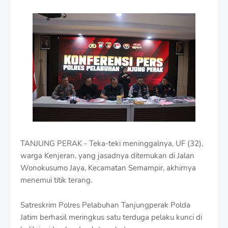
m
i
u
m
B
y
R
a
u
s
h
a
n
D
TANJUNG PERAK - Teka-teki meninggalnya, UF (32),
e
s
warga Kenjeran, yang jasadnya ditemukan di Jalan
i
Wonokusumo Jaya, Kecamatan Semampir, akhirnya
g
menemui titik terang.
n
W
i
Satreskrim Polres Pelabuhan Tanjungperak Polda
t
Jatim berhasil meringkus satu terduga pelaku kunci di
h