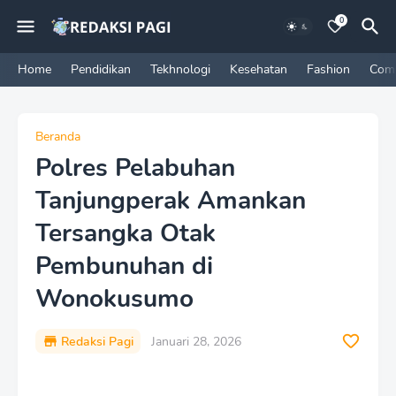
0
Home
Pendidikan
Tekhnologi
Kesehatan
Fashion
Com
Beranda
Polres Pelabuhan
Tanjungperak Amankan
Tersangka Otak
Pembunuhan di
Wonokusumo
Redaksi Pagi
Januari 28, 2026
P
r
e