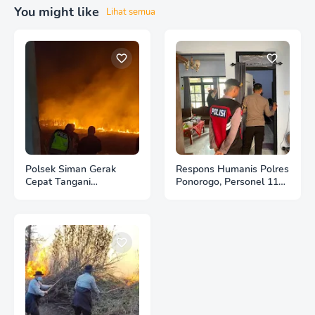
You might like
Lihat semua
Polsek Siman Gerak
Respons Humanis Polres
Cepat Tangani
Ponorogo, Personel 110
Kebakaran 3 Hektare
Bantu Tenangkan Anak
Lahan Tebu di Desa
Berkebutuhan Khusus
Brahu