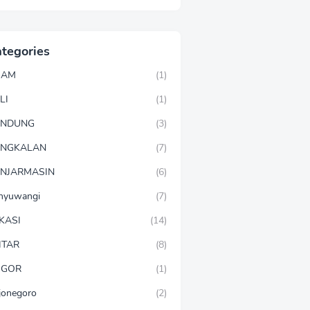
tegories
GAM
(1)
LI
(1)
ANDUNG
(3)
ANGKALAN
(7)
NJARMASIN
(6)
nyuwangi
(7)
KASI
(14)
ITAR
(8)
OGOR
(1)
jonegoro
(2)