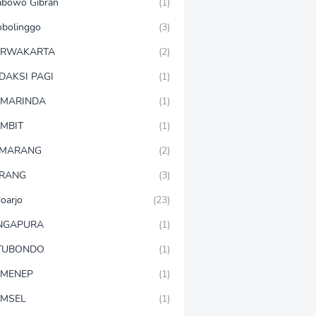
abowo Gibran
(1)
obolinggo
(3)
URWAKARTA
(2)
DAKSI PAGI
(1)
MARINDA
(1)
MBIT
(1)
EMARANG
(2)
RANG
(3)
doarjo
(23)
NGAPURA
(1)
TUBONDO
(1)
MENEP
(1)
MSEL
(1)