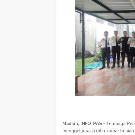
B
y
R
a
u
s
h
a
n
D
e
s
i
g
n
W
i
t
h
S
h
r
Madiun, INFO_PAS
– Lembaga Pema
o
menggelar razia rutin kamar hunia
f