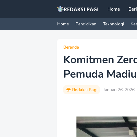
Home
Ber
Home
Pendidikan
Tekhnologi
Ke
Beranda
Komitmen Zero
Pemuda Madiun
Redaksi Pagi
Januari 26, 2026
P
r
e
m
i
u
m