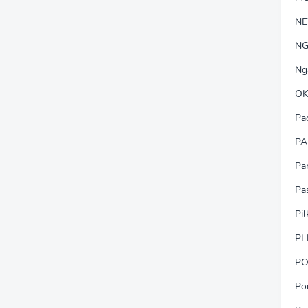
N
NG
Ng
OK
Pa
PA
Pa
Pa
Pi
PL
PO
Po