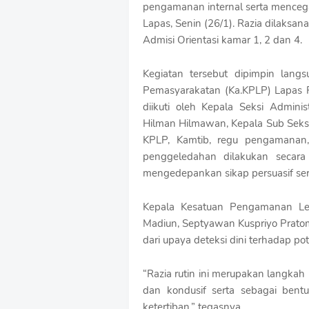
pengamanan internal serta menceg
f
T
Lapas, Senin (26/1). Razia dilaksa
e
Admisi Orientasi kamar 1, 2 dan 4.
m
p
l
Kegiatan tersebut dipimpin lan
a
Pemasyarakatan (Ka.KPLP) Lapas 
t
diikuti oleh Kepala Seksi Admini
e
Hilman Hilmawan, Kepala Sub Seksi 
s
KPLP, Kamtib, regu pengamana
penggeledahan dilakukan secara
mengedepankan sikap persuasif se
Kepala Kesatuan Pengamanan L
Madiun, Septyawan Kuspriyo Prato
dari upaya deteksi dini terhadap p
“Razia rutin ini merupakan langkah
dan kondusif serta sebagai ben
ketertiban,” tegasnya.