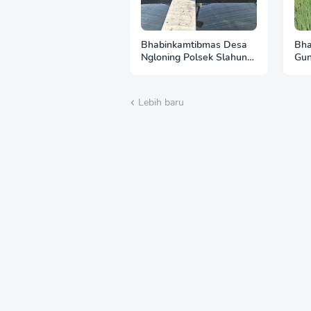
Bhabinkamtibmas Desa
Bha
Ngloning Polsek Slahung
Gun
Sambangi Budidaya Lele,
Sam
Dukung Ketahanan
Per
Pangan Masyarakat
Duk
Lebih baru
Pa