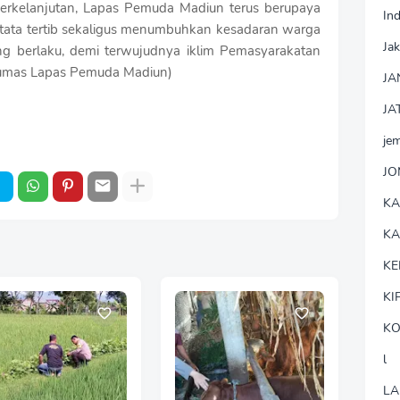
 berkelanjutan, Lapas Pemuda Madiun terus berupaya
In
 tata tertib sekaligus menumbuhkan kesadaran warga
Jak
g berlaku, demi terwujudnya iklim Pemasyarakatan
(Humas Lapas Pemuda Madiun)
JA
JA
je
J
K
K
KE
KI
KO
l
LA