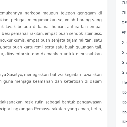
CI
ditemukannya narkoba maupun telepon genggam di
CI
ikian, petugas mengamankan sejumlah barang yang
DE
ak layak berada di kamar hunian, antara lain empat
FP
h besi pemanas rakitan, empat buah sendok stainless,
cukur kumis, empat buah senjata tajam rakitan, satu
Ge
 satu buah kartu remi, serta satu buah gulungan tali.
Gr
ta, diinventarisir, dan diamankan untuk dimusnahkan
Gr
Gr
yu Susetyo, menegaskan bahwa kegiatan razia akan
ten guna menjaga keamanan dan ketertiban di dalam
He
Ic
laksanakan razia rutin sebagai bentuk pengawasan
Ic
rcipta lingkungan Pemasyarakatan yang aman, tertib,
Ic
IK