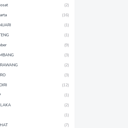
dosat
(2)
arta
(16)
NUARI
(1)
TENG
(1)
mber
(9)
OMBANG
(3)
ARAWANG
(2)
ARO
(3)
DIRI
(12)
P
(1)
LAKA
(2)
(1)
HAT
(7)