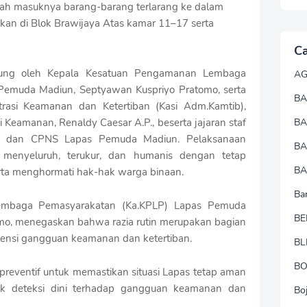
ah masuknya barang-barang terlarang ke dalam
nakan di Blok Brawijaya Atas kamar 11–17 serta
Ca
gsung oleh Kepala Kesatuan Pengamanan Lembaga
A
Pemuda Madiun, Septyawan Kuspriyo Pratomo, serta
BA
strasi Keamanan dan Ketertiban (Kasi Adm.Kamtib),
Keamanan, Renaldy Caesar A.P., beserta jajaran staf
B
n, dan CPNS Lapas Pemuda Madiun. Pelaksanaan
B
 menyeluruh, terukur, dan humanis dengan tetap
BA
rta menghormati hak-hak warga binaan.
Ba
embaga Pemasyarakatan (Ka.KPLP) Lapas Pemuda
BE
mo, menegaskan bahwa razia rutin merupakan bagian
otensi gangguan keamanan dan ketertiban.
BL
B
 preventif untuk memastikan situasi Lapas tetap aman
tuk deteksi dini terhadap gangguan keamanan dan
Bo