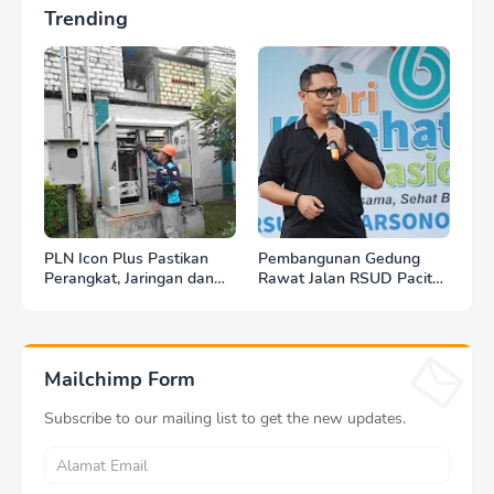
Trending
PLN Icon Plus Pastikan
Pembangunan Gedung
Perangkat, Jaringan dan
Rawat Jalan RSUD Pacitan
Infrastruktur Beroperasi
Dilanjut, DBHCHT Rp7,2
Normal Pasca Gempa
Miliar Jadi Penopang
Tuban
Layanan Kesehatan
Mailchimp Form
Subscribe to our mailing list to get the new updates.