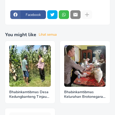
Facebook
You might like
Lihat semua
Bhabinkamtibmas Desa
Bhabinkamtibmas
Kedungbanteng Tinjau
Kelurahan Brotonegaran
Perkembangan Tanaman
Pantau Harga Cabai di
Jagung, Perkuat
Pasar, Wujud Dukungan
Ketahanan Pangan
Polri terhadap