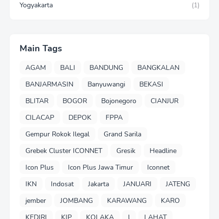
Yogyakarta
(1)
Main Tags
AGAM
BALI
BANDUNG
BANGKALAN
BANJARMASIN
Banyuwangi
BEKASI
BLITAR
BOGOR
Bojonegoro
CIANJUR
CILACAP
DEPOK
FPPA
Gempur Rokok Ilegal
Grand Sarila
Grebek Cluster ICONNET
Gresik
Headline
Icon Plus
Icon Plus Jawa Timur
Iconnet
IKN
Indosat
Jakarta
JANUARI
JATENG
jember
JOMBANG
KARAWANG
KARO
KEDIRI
KIP
KOLAKA
l
LAHAT