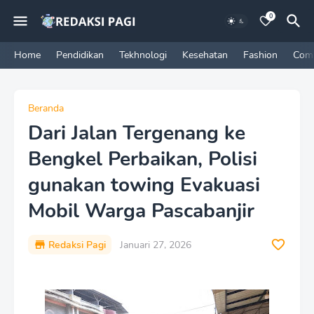
0
Home
Pendidikan
Tekhnologi
Kesehatan
Fashion
Com
Beranda
Dari Jalan Tergenang ke
Bengkel Perbaikan, Polisi
gunakan towing Evakuasi
Mobil Warga Pascabanjir
Redaksi Pagi
Januari 27, 2026
P
r
e
m