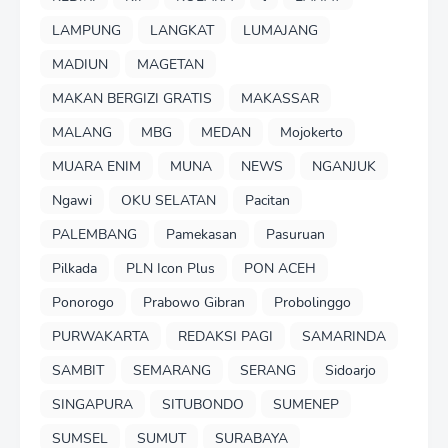
LAMPUNG
LANGKAT
LUMAJANG
MADIUN
MAGETAN
MAKAN BERGIZI GRATIS
MAKASSAR
MALANG
MBG
MEDAN
Mojokerto
MUARA ENIM
MUNA
NEWS
NGANJUK
Ngawi
OKU SELATAN
Pacitan
PALEMBANG
Pamekasan
Pasuruan
Pilkada
PLN Icon Plus
PON ACEH
Ponorogo
Prabowo Gibran
Probolinggo
PURWAKARTA
REDAKSI PAGI
SAMARINDA
SAMBIT
SEMARANG
SERANG
Sidoarjo
SINGAPURA
SITUBONDO
SUMENEP
SUMSEL
SUMUT
SURABAYA