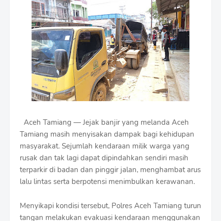
i
u
m
B
y
R
a
u
s
h
a
n
D
Aceh Tamiang — Jejak banjir yang melanda Aceh
e
s
Tamiang masih menyisakan dampak bagi kehidupan
i
masyarakat. Sejumlah kendaraan milik warga yang
g
rusak dan tak lagi dapat dipindahkan sendiri masih
n
W
terparkir di badan dan pinggir jalan, menghambat arus
i
lalu lintas serta berpotensi menimbulkan kerawanan.
t
h
Menyikapi kondisi tersebut, Polres Aceh Tamiang turun
S
h
tangan melakukan evakuasi kendaraan menggunakan