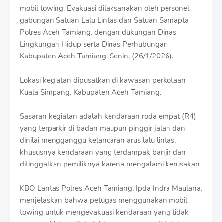
r
mobil towing. Evakuasi dilaksanakan oleh personel
o
gabungan Satuan Lalu Lintas dan Satuan Samapta
f
Polres Aceh Tamiang, dengan dukungan Dinas
f
T
Lingkungan Hidup serta Dinas Perhubungan
e
Kabupaten Aceh Tamiang. Senin, (26/1/2026).
m
p
l
Lokasi kegiatan dipusatkan di kawasan perkotaan
a
Kuala Simpang, Kabupaten Aceh Tamiang.
t
e
Sasaran kegiatan adalah kendaraan roda empat (R4)
s
yang terparkir di badan maupun pinggir jalan dan
dinilai mengganggu kelancaran arus lalu lintas,
khususnya kendaraan yang terdampak banjir dan
ditinggalkan pemiliknya karena mengalami kerusakan.
KBO Lantas Polres Aceh Tamiang, Ipda Indra Maulana,
menjelaskan bahwa petugas menggunakan mobil
towing untuk mengevakuasi kendaraan yang tidak