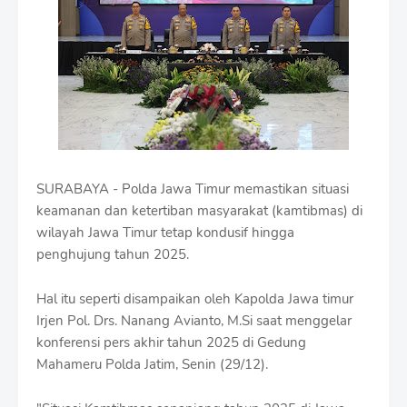
m
B
y
R
a
u
s
h
a
n
D
SURABAYA - Polda Jawa Timur memastikan situasi
e
s
keamanan dan ketertiban masyarakat (kamtibmas) di
i
wilayah Jawa Timur tetap kondusif hingga
g
penghujung tahun 2025.
n
W
i
Hal itu seperti disampaikan oleh Kapolda Jawa timur
t
Irjen Pol. Drs. Nanang Avianto, M.Si saat menggelar
h
konferensi pers akhir tahun 2025 di Gedung
S
Mahameru Polda Jatim, Senin (29/12).
h
r
o