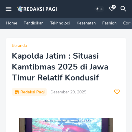
0
Home
Pendidikan
Tekhnologi
Kesehatan
Fashion
Com
Beranda
Kapolda Jatim : Situasi
Kamtibmas 2025 di Jawa
Timur Relatif Kondusif
Redaksi Pagi
Desember 29, 2025
P
r
e
m
i
u