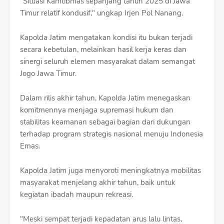
"Situasi Kamtibmas sepanjang tahun 2025 di Jawa
f
Timur relatif kondusif," ungkap Irjen Pol Nanang.
f
T
e
Kapolda Jatim mengatakan kondisi itu bukan terjadi
m
secara kebetulan, melainkan hasil kerja keras dan
p
sinergi seluruh elemen masyarakat dalam semangat
l
a
Jogo Jawa Timur.
t
e
Dalam rilis akhir tahun, Kapolda Jatim menegaskan
s
komitmennya menjaga supremasi hukum dan
stabilitas keamanan sebagai bagian dari dukungan
terhadap program strategis nasional menuju Indonesia
Emas.
Kapolda Jatim juga menyoroti meningkatnya mobilitas
masyarakat menjelang akhir tahun, baik untuk
kegiatan ibadah maupun rekreasi.
"Meski sempat terjadi kepadatan arus lalu lintas,