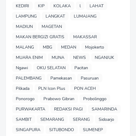
KEDIRI
KIP
KOLAKA
l
LAHAT
LAMPUNG
LANGKAT
LUMAJANG
MADIUN
MAGETAN
MAKAN BERGIZI GRATIS
MAKASSAR
MALANG
MBG
MEDAN
Mojokerto
MUARA ENIM
MUNA
NEWS
NGANJUK
Ngawi
OKU SELATAN
Pacitan
PALEMBANG
Pamekasan
Pasuruan
Pilkada
PLN Icon Plus
PON ACEH
Ponorogo
Prabowo Gibran
Probolinggo
PURWAKARTA
REDAKSI PAGI
SAMARINDA
SAMBIT
SEMARANG
SERANG
Sidoarjo
SINGAPURA
SITUBONDO
SUMENEP