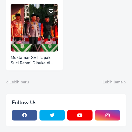
Transparan
Muktamar XVI Tapak
Suci Resmi Dibuka di
Semarang, Kapolri
Terima Anugerah
Anggota KKapolri
Lebih baru
Lebih lama
Dukung Dialog
Penyusunan RUU
Ketenagakerjaan, Siap
Jadi Jembatan Aspirasi
Follow Us
Buruhehormatan