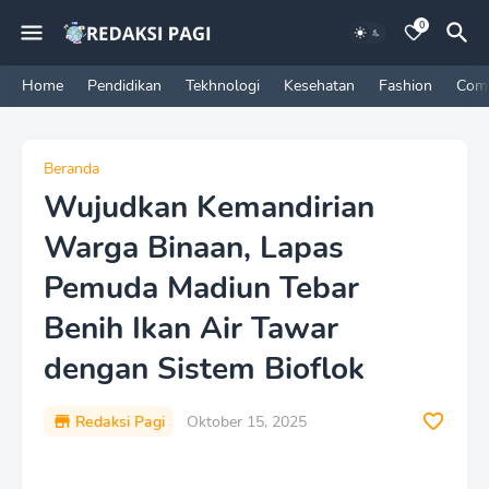
0
Home
Pendidikan
Tekhnologi
Kesehatan
Fashion
Com
Beranda
Wujudkan Kemandirian
Warga Binaan, Lapas
Pemuda Madiun Tebar
Benih Ikan Air Tawar
dengan Sistem Bioflok
Redaksi Pagi
Oktober 15, 2025
P
r
e