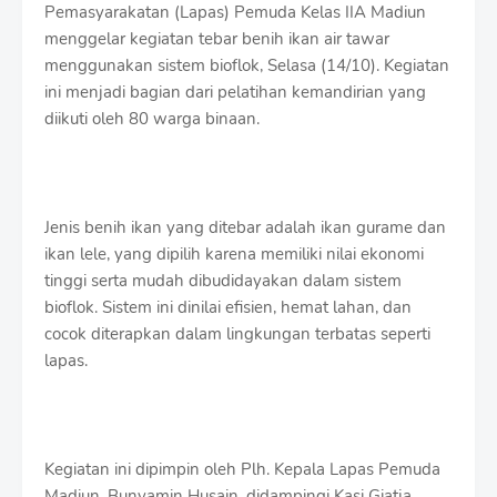
S
Pemasyarakatan (Lapas) Pemuda Kelas IIA Madiun
h
menggelar kegiatan tebar benih ikan air tawar
r
menggunakan sistem bioflok,
Selasa
(1
4
/10). Kegiatan
o
ini menjadi bagian dari pelatihan kemandirian yang
f
f
diikuti oleh 80 warga binaan.
T
e
m
p
l
Jenis benih ikan yang ditebar adalah ikan gurame dan
a
ikan lele, yang dipilih karena memiliki nilai ekonomi
t
tinggi serta mudah dibudidayakan dalam sistem
e
s
bioflok. Sistem ini dinilai efisien, hemat lahan, dan
cocok diterapkan dalam lingkungan terbatas seperti
lapas.
Kegiatan ini dipimpin oleh Plh. Kepala Lapas Pemuda
Madiun, Bunyamin Husain, didampingi Kasi Giatja,