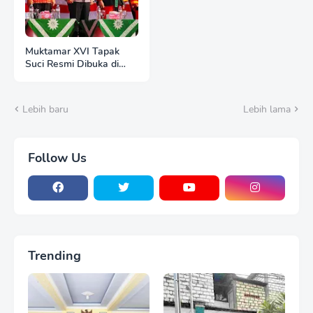
Muktamar XVI Tapak
Suci Resmi Dibuka di
Semarang, Kapolri
Terima Anugerah
Anggota KKapolri
Lebih baru
Lebih lama
Dukung Dialog
Penyusunan RUU
Ketenagakerjaan, Siap
Jadi Jembatan Aspirasi
Follow Us
Buruhehormatan
Trending