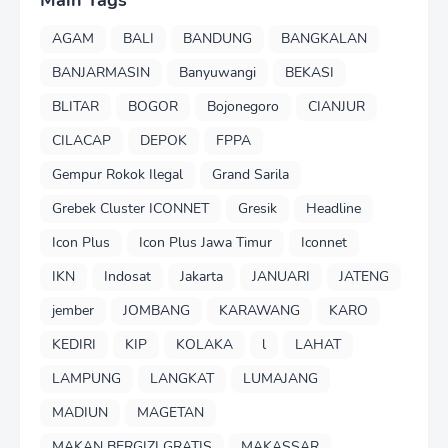
AGAM
BALI
BANDUNG
BANGKALAN
BANJARMASIN
Banyuwangi
BEKASI
BLITAR
BOGOR
Bojonegoro
CIANJUR
CILACAP
DEPOK
FPPA
Gempur Rokok Ilegal
Grand Sarila
Grebek Cluster ICONNET
Gresik
Headline
Icon Plus
Icon Plus Jawa Timur
Iconnet
IKN
Indosat
Jakarta
JANUARI
JATENG
jember
JOMBANG
KARAWANG
KARO
KEDIRI
KIP
KOLAKA
l
LAHAT
LAMPUNG
LANGKAT
LUMAJANG
MADIUN
MAGETAN
MAKAN BERGIZI GRATIS
MAKASSAR