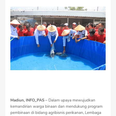
m
i
u
m
B
y
R
a
u
s
h
a
n
D
e
s
i
g
n
W
Madiun
, INFO_PAS
– Dalam upaya mewujudkan
i
kemandirian warga binaan dan mendukung program
t
pembinaan di bidang agribisnis perikanan, Lembaga
h