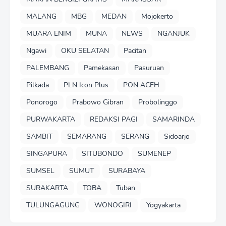
MALANG
MBG
MEDAN
Mojokerto
MUARA ENIM
MUNA
NEWS
NGANJUK
Ngawi
OKU SELATAN
Pacitan
PALEMBANG
Pamekasan
Pasuruan
Pilkada
PLN Icon Plus
PON ACEH
Ponorogo
Prabowo Gibran
Probolinggo
PURWAKARTA
REDAKSI PAGI
SAMARINDA
SAMBIT
SEMARANG
SERANG
Sidoarjo
SINGAPURA
SITUBONDO
SUMENEP
SUMSEL
SUMUT
SURABAYA
SURAKARTA
TOBA
Tuban
TULUNGAGUNG
WONOGIRI
Yogyakarta