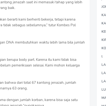
antong jenazah saat ini memasuki tahap yang lebih
J
rang baik.
K
ukan berarti kami berhenti bekerja, tetapi karena
K
ya tidak sebagus sebelumnya,” tutur Kombes Pol
KE
KI
engan DNA membutuhkan waktu lebih lama bila jumlah
KO
l
ian berupa body part. Karena itu kami tidak bisa
LA
ebelum pemeriksaan selesai. Kami mohon keluarga
L
LA
 bahwa dari total 67 kantong jenazah, jumlah
enarnya 63 orang.
LU
MA
ama dengan jumlah korban, karena bisa saja satu
 kantong jenazah,”pungkasnya.