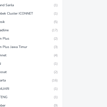
and Sarila
(1)
ebek Cluster ICONNET
(1)
esik
(5)
adline
(17)
on Plus
(2)
on Plus Jawa Timur
(3)
onnet
(4)
N
(1)
dosat
(2)
arta
(16)
NUARI
(1)
TENG
(1)
mber
(9)