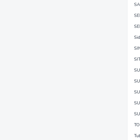
SA
S
SE
Si
SI
SI
SU
SU
S
SU
SU
TO
Tu