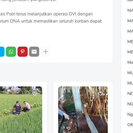
M
MA
s Polri terus melanjutkan operasi DVI dengan
torium DNA untuk memastikan seluruh korban dapat
M
M
M
M
Mo
MU
M
N
NG
Ng
OK