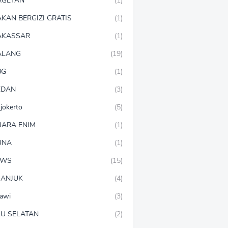
AGETAN
(1)
KAN BERGIZI GRATIS
(1)
AKASSAR
(1)
ALANG
(19)
BG
(1)
EDAN
(3)
jokerto
(5)
ARA ENIM
(1)
UNA
(1)
EWS
(15)
ANJUK
(4)
awi
(3)
U SELATAN
(2)