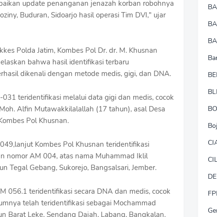
paikan update penanganan jenazah korban robohnya
B
ny, Buduran, Sidoarjo hasil operasi Tim DVI," ujar
B
BA
es Polda Jatim, Kombes Pol Dr. dr. M. Khusnan
Ba
laskan bahwa hasil identifikasi terbaru
hasil dikenali dengan metode medis, gigi, dan DNA.
BE
BL
1 teridentifikasi melalui data gigi dan medis, cocok
h. Alfin Mutawakkilalallah (17 tahun), asal Desa
B
 Kombes Pol Khusnan.
Bo
CI
9,lanjut Kombes Pol Khusnan teridentifikasi
gan nomor AM 004, atas nama Muhammad Iklil
CI
sun Tegal Gebang, Sukorejo, Bangsalsari, Jember.
DE
 056.1 teridentifikasi secara DNA dan medis, cocok
FP
mnya telah teridentifikasi sebagai Mochammad
Ge
sun Barat Leke, Sendang Dajah, Labang, Bangkalan.