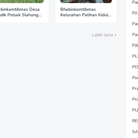
Pa
binkamtibmas Desa
Bhabinkamtibmas
PA
dik Polsek Slahung
Kelurahan Patihan Kidul
bangi Lahan Padi,
Sambangi Peternak Sapi,
Pa
kuat Komitmen
Dukung Ketahanan
ung Ketahanan
Pangan Nasional
Pa
Lebih lama
ngan
Pi
PL
PO
Po
Pr
Pr
P
RE
SA