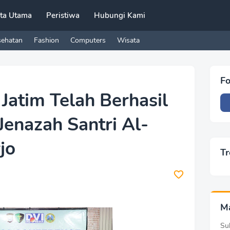
ita Utama
Peristiwa
Hubungi Kami
sehatan
Fashion
Computers
Wisata
Fo
Jatim Telah Berhasil
 Jenazah Santri Al-
jo
Tr
M
Sub