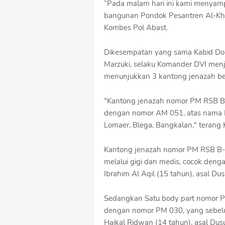
“Pada malam hari ini kami menyam
o
bangunan Pondok Pesantren Al-Khozi
f
Kombes Pol Abast.
f
T
e
Dikesempatan yang sama Kabid Dokk
m
Marzuki, selaku Komander DVI menje
p
menunjukkan 3 kantong jenazah ber
l
a
t
"Kantong jenazah nomor PM RSB B-03
e
dengan nomor AM 051, atas nama Mo
s
Lomaer, Blega, Bangkalan," terang
Kantong jenazah nomor PM RSB B-04
melalui gigi dan medis, cocok den
Ibrahim Al Aqil (15 tahun), asal Du
Sedangkan Satu body part nomor PM
dengan nomor PM 030, yang sebelu
Haikal Ridwan (14 tahun), asal Du