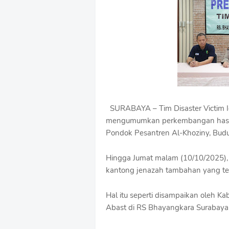
u
m
B
y
R
a
u
s
h
a
n
SURABAYA – Tim Disaster Victim Id
D
mengumumkan perkembangan hasil i
e
s
Pondok Pesantren Al-Khoziny, Budu
i
g
Hingga Jumat malam (10/10/2025), t
n
kantong jenazah tambahan yang terd
W
i
t
Hal itu seperti disampaikan oleh 
h
Abast di RS Bhayangkara Surabaya,
S
h
r