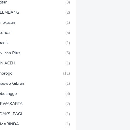
citan
(3)
LEMBANG
(2)
mekasan
(1)
suruan
(5)
lkada
(1)
N Icon Plus
(6)
N ACEH
(1)
norogo
(11)
abowo Gibran
(1)
obolinggo
(3)
URWAKARTA
(2)
DAKSI PAGI
(1)
MARINDA
(1)