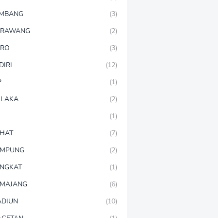
OMBANG
(3)
ARAWANG
(2)
ARO
(3)
DIRI
(12)
P
(1)
LAKA
(2)
(1)
HAT
(7)
AMPUNG
(2)
NGKAT
(1)
MAJANG
(6)
DIUN
(10)