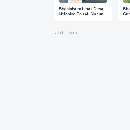
Bhabinkamtibmas Desa
Bha
Ngloning Polsek Slahung
Gun
Sambangi Budidaya Lele,
Sam
Dukung Ketahanan
Per
Pangan Masyarakat
Duk
Lebih baru
Pa