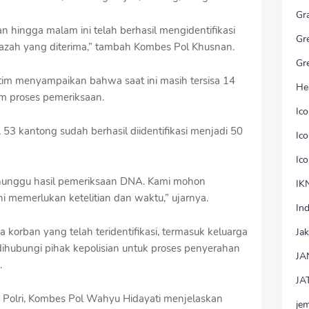
Gr
 hingga malam ini telah berhasil mengidentifikasi
Gr
nazah yang diterima,” tambah Kombes Pol Khusnan.
Gr
atim menyampaikan bahwa saat ini masih tersisa 14
He
m proses pemeriksaan.
Ic
, 53 kantong sudah berhasil diidentifikasi menjadi 50
Ic
Ic
enunggu hasil pemeriksaan DNA. Kami mohon
IK
i memerlukan ketelitian dan waktu,” ujarnya.
In
korban yang telah teridentifikasi, termasuk keluarga
Jak
hubungi pihak kepolisian untuk proses penyerahan
JA
.
JA
 Polri, Kombes Pol Wahyu Hidayati menjelaskan
je