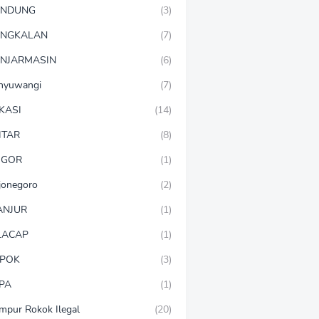
ANDUNG
(3)
ANGKALAN
(7)
NJARMASIN
(6)
nyuwangi
(7)
KASI
(14)
ITAR
(8)
OGOR
(1)
jonegoro
(2)
ANJUR
(1)
LACAP
(1)
POK
(3)
PA
(1)
mpur Rokok Ilegal
(20)