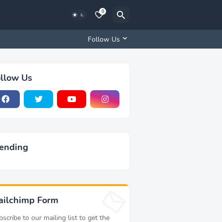
0
Follow Us
llow Us
ending
ailchimp Form
scribe to our mailing list to get the