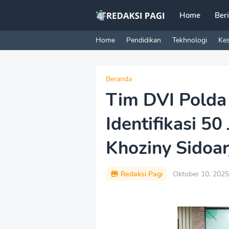
Home
Ber
Home
Pendidikan
Tekhnologi
Ke
Beranda
Tim DVI Polda 
Identifikasi 50
Khoziny Sidoar
Redaksi Pagi
Oktober 10, 2025
P
r
e
m
i