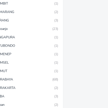
MBIT
(1)
EMARANG
(2)
RANG
(3)
doarjo
(23)
NGAPURA
(1)
TUBONDO
(1)
MENEP
(1)
MSEL
(1)
UMUT
(1)
RABAYA
(68)
RAKARTA
(2)
BA
(3)
ban
(2)