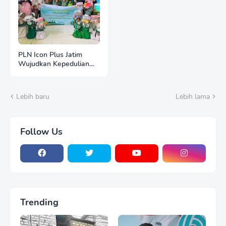
PLN Icon Plus Jatim
Wujudkan Kepedulian
Pendidikan dan Tebar
Kebahagiaan untuk
Siswa SD Islam
Lebih baru
Lebih lama
Roudlotul Jannah
Lumajang
Follow Us
Trending