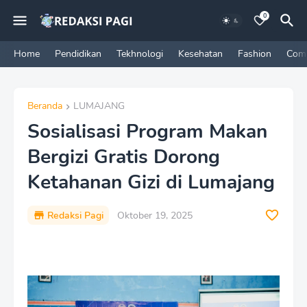
0
Home
Pendidikan
Tekhnologi
Kesehatan
Fashion
Com
Beranda
LUMAJANG
Sosialisasi Program Makan
Bergizi Gratis Dorong
Ketahanan Gizi di Lumajang
Redaksi Pagi
Oktober 19, 2025
P
r
e
m
i
u