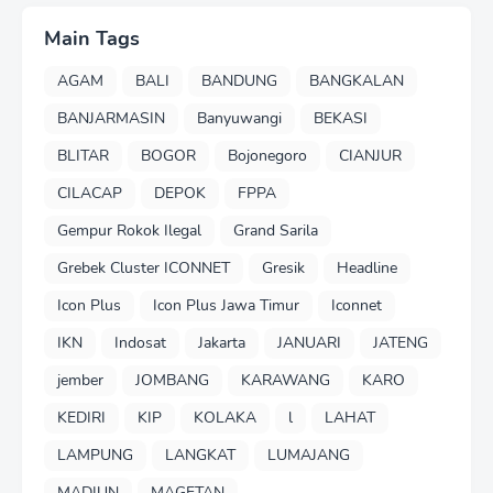
Main Tags
AGAM
BALI
BANDUNG
BANGKALAN
BANJARMASIN
Banyuwangi
BEKASI
BLITAR
BOGOR
Bojonegoro
CIANJUR
CILACAP
DEPOK
FPPA
Gempur Rokok Ilegal
Grand Sarila
Grebek Cluster ICONNET
Gresik
Headline
Icon Plus
Icon Plus Jawa Timur
Iconnet
IKN
Indosat
Jakarta
JANUARI
JATENG
jember
JOMBANG
KARAWANG
KARO
KEDIRI
KIP
KOLAKA
l
LAHAT
LAMPUNG
LANGKAT
LUMAJANG
MADIUN
MAGETAN