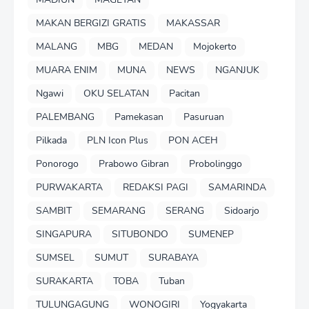
MAKAN BERGIZI GRATIS
MAKASSAR
MALANG
MBG
MEDAN
Mojokerto
MUARA ENIM
MUNA
NEWS
NGANJUK
Ngawi
OKU SELATAN
Pacitan
PALEMBANG
Pamekasan
Pasuruan
Pilkada
PLN Icon Plus
PON ACEH
Ponorogo
Prabowo Gibran
Probolinggo
PURWAKARTA
REDAKSI PAGI
SAMARINDA
SAMBIT
SEMARANG
SERANG
Sidoarjo
SINGAPURA
SITUBONDO
SUMENEP
SUMSEL
SUMUT
SURABAYA
SURAKARTA
TOBA
Tuban
TULUNGAGUNG
WONOGIRI
Yogyakarta