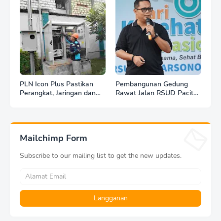
PLN Icon Plus Pastikan
Pembangunan Gedung
Perangkat, Jaringan dan
Rawat Jalan RSUD Pacitan
Infrastruktur Beroperasi
Dilanjut, DBHCHT Rp7,2
Normal Pasca Gempa
Miliar Jadi Penopang
Tuban
Layanan Kesehatan
Mailchimp Form
Subscribe to our mailing list to get the new updates.