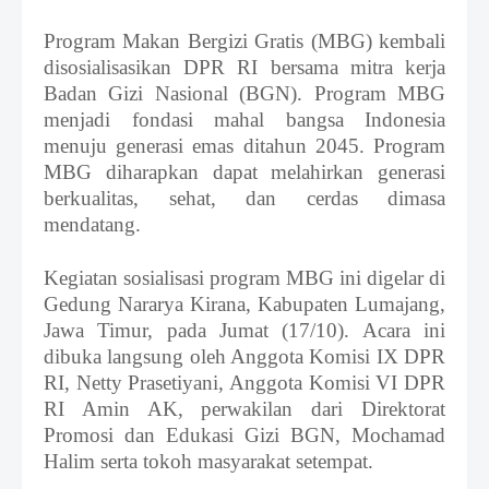
f
f
Program Makan Bergizi Gratis (MBG) kembali
T
disosialisasikan
DPR RI bersama mitra kerja
e
Badan Gizi Nasional (BGN). Program MBG
m
p
menjadi fondasi mahal bangsa Indonesia
l
menuju generasi emas ditahun 2045. Program
a
MBG diharapkan dapat melahirkan generasi
t
berkualitas, sehat, dan cerdas dimasa
e
s
mendatang.
Kegiatan
sosialisasi program MBG ini
digelar di
Gedung Nararya Kiran
a,
Kabupaten Lumajang,
Jawa Timur,
pada
Jumat (17/10)
. Acara ini
dibuka langsung oleh
Anggota Komisi IX DPR
RI
,
Netty Prasetiyani, Anggota Komisi VI DPR
RI Amin
AK,
perwakilan dari Direktorat
Promosi dan Edukasi Gizi BGN, Mochamad
Halim
serta tokoh masyarakat setempat.