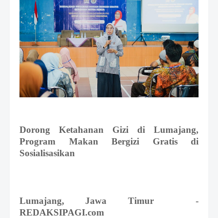
m
B
y
R
a
u
s
h
a
n
D
e
s
i
Dorong Ketahanan Gizi di Lumajang,
g
n
Program Makan Bergizi Gratis di
W
Sosialisasikan
i
t
h
S
h
Lumajang
, Jawa Timur
-
r
REDAKSIPAGI.com
o