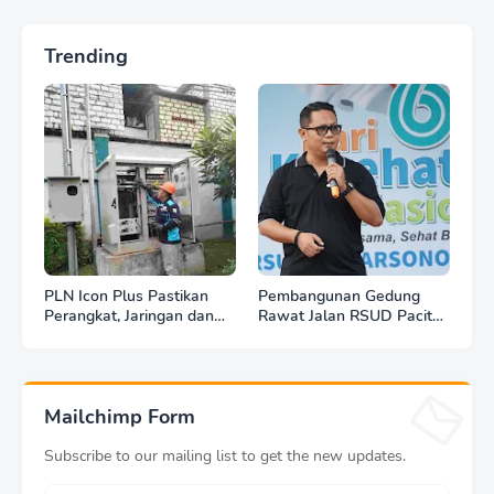
Trending
PLN Icon Plus Pastikan
Pembangunan Gedung
Perangkat, Jaringan dan
Rawat Jalan RSUD Pacitan
Infrastruktur Beroperasi
Dilanjut, DBHCHT Rp7,2
Normal Pasca Gempa
Miliar Jadi Penopang
Tuban
Layanan Kesehatan
Mailchimp Form
Subscribe to our mailing list to get the new updates.