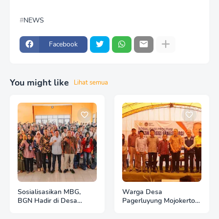
NEWS
Facebook
You might like
Lihat semua
Sosialisasikan MBG,
Warga Desa
BGN Hadir di Desa
Pagerluyung Mojokerto
Soageng Nganjuk
yang Mendapat
Sosialisasi Program MBG