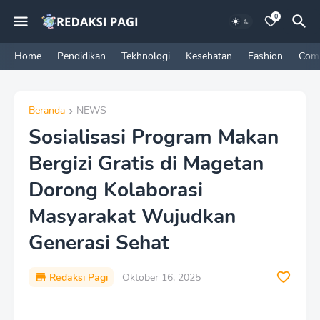
0
Home
Pendidikan
Tekhnologi
Kesehatan
Fashion
Com
Beranda
NEWS
Sosialisasi Program Makan
Bergizi Gratis di Magetan
Dorong Kolaborasi
Masyarakat Wujudkan
Generasi Sehat
Redaksi Pagi
Oktober 16, 2025
P
r