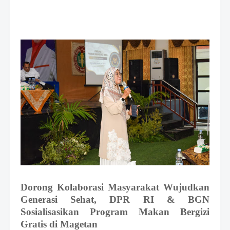
e
m
i
u
m
B
y
R
a
u
s
h
a
n
D
e
s
i
g
n
Dorong Kolaborasi
Masyarakat Wujudkan
W
Generasi Sehat, DPR RI & BGN
i
Sosialisasikan Program Makan Bergizi
t
Gratis di Magetan
h