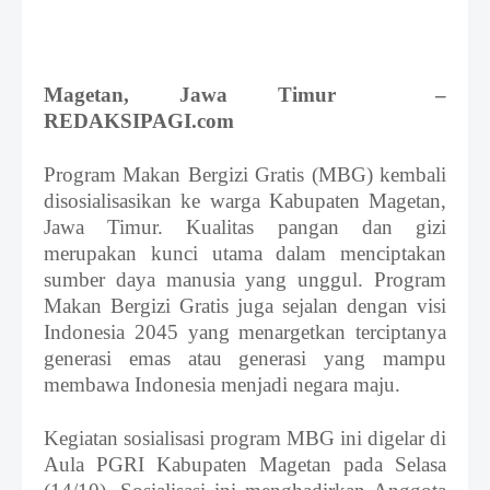
S
h
r
o
Magetan
, Jawa Timur
–
f
f
REDAKSIPAGI.com
T
e
Program Makan Bergizi Gratis (MBG) kembali
m
p
disosialisasikan k
e warga
Kabupaten Magetan,
l
Jawa Timur.
Kualitas pangan dan gizi
a
merupakan kunci utama dalam menciptakan
t
sumber daya manusia yang unggul. Program
e
s
Makan Bergizi Gratis juga sejalan dengan visi
Indonesia 2045 yang menargetkan terciptanya
generasi emas atau generasi yang mampu
membawa Indonesia menjadi negara maju.
Kegiatan
sosialisasi program MBG ini
digelar di
Aula PGRI Kabupaten Magetan
pada Selasa