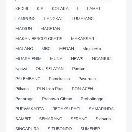
KEDIRI
KIP
KOLAKA
l
LAHAT
LAMPUNG
LANGKAT
LUMAJANG
MADIUN
MAGETAN
MAKAN BERGIZI GRATIS
MAKASSAR
MALANG
MBG
MEDAN
Mojokerto
MUARA ENIM
MUNA
NEWS
NGANJUK
Ngawi
OKU SELATAN
Pacitan
PALEMBANG
Pamekasan
Pasuruan
Pilkada
PLN Icon Plus
PON ACEH
Ponorogo
Prabowo Gibran
Probolinggo
PURWAKARTA
REDAKSI PAGI
SAMARINDA
SAMBIT
SEMARANG
SERANG
Sidoarjo
SINGAPURA
SITUBONDO
SUMENEP